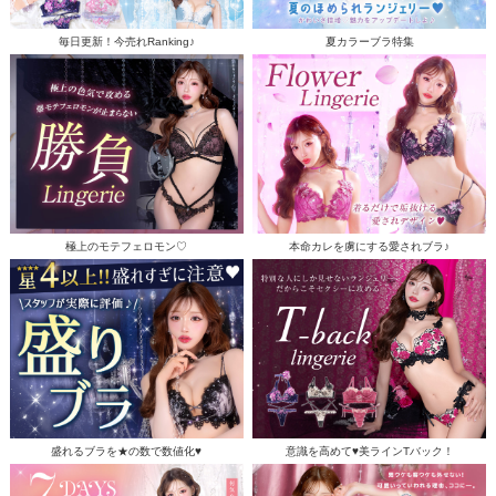
毎日更新！今売れRanking♪
夏カラーブラ特集
極上のモテフェロモン♡
本命カレを虜にする愛されブラ♪
盛れるブラを★の数で数値化♥
意識を高めて♥美ラインTバック！