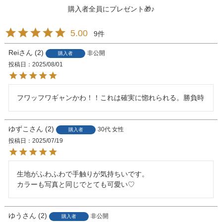
購入者全員にプレゼント🎁♪
5.00
9
Rei
2
非公開
購入者
投稿日
2025/08/01
フワッフワギャンかわ！！これは確実に惚れられる。勝負時
ゆずこ
2
30代
女性
購入者
投稿日
2025/07/19
生地がふわふわで手触りが気持ちいです。

カラーも写真と同じでとても可愛い♡
ゆう
2
非公開
購入者