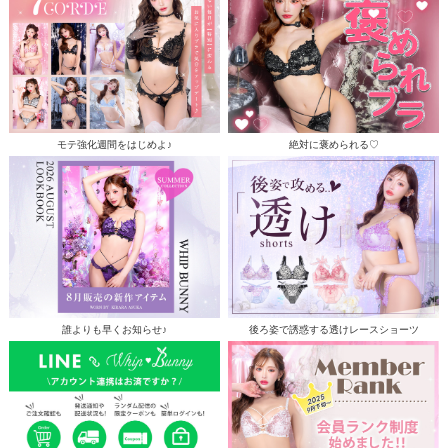
モテ強化週間をはじめよ♪
絶対に褒められる♡
誰よりも早くお知らせ♪
後ろ姿で誘惑する透けレースショーツ