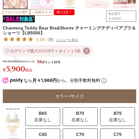
フルバックSET
～G85サイズ
残り2点！
商品番号
3c49032
Charming Teddy Bear Bra&Shorts チャーミングテディベアブラ＆
ショーツ【LB5500】
5.00
（
9
）
レビューを見る
ログインで
最大10%OFF＋ポイント5倍
?
¥
8,360
のところ
54
5,900
¥
税込
なら
月々1,966円
から。分割手数料無料
カラー
サイズ
B65
B70
B75
在庫なし
在庫なし
在庫なし
C65
C70
C75