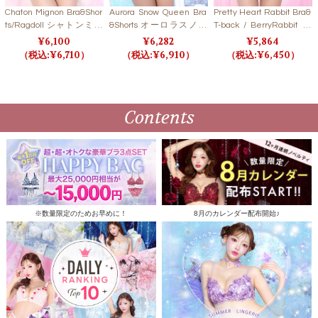
Chaton Mignon Bra&Shor
Aurora Snow Queen Bra
Pretty Heart Rabbit Bra&
ts/Ragdoll シャトンミニ
&Shorts オーロラスノー
T-back / BerryRabbit プ
ョンブラ＆ショーツ/ラグ
クイーンブラ＆ショーツ
リティハートラビットブ
6,100
6,282
5,864
ドール【LB5500】
【LB5500】
ラ＆Tバック / ベリーラビ
6,710
6,910
6,450
ット【LB5500】
Contents
※数量限定のためお早めに！
8月のカレンダー配布開始♪