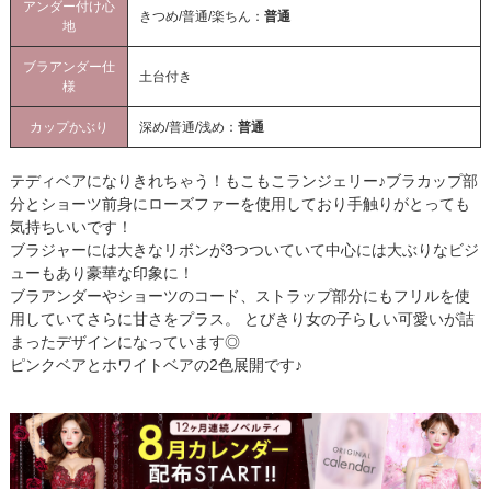
アンダー付け心
きつめ/普通/楽ちん：
普通
地
ブラアンダー仕
土台付き
様
カップかぶり
深め/普通/浅め：
普通
テディベアになりきれちゃう！もこもこランジェリー♪ブラカップ部
分とショーツ前身にローズファーを使用しており手触りがとっても
気持ちいいです！
ブラジャーには大きなリボンが3つついていて中心には大ぶりなビジ
ューもあり豪華な印象に！
ブラアンダーやショーツのコード、ストラップ部分にもフリルを使
用していてさらに甘さをプラス。 とびきり女の子らしい可愛いが詰
まったデザインになっています◎
ピンクベアとホワイトベアの2色展開です♪