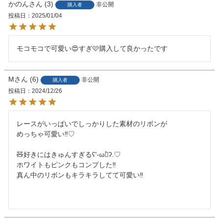
かのん
3
非公開
購入者
投稿日
2025/01/04
モコモコで可愛い😍すぎ🩷購入して良かったです
M
6
非公開
購入者
投稿日
2024/12/26
レースがいっぱいでしっかりした素材のリボンが

めっちゃ可愛い‼︎♡

🧸好きにはきゅんすぎるʕ'-ωก̀ʔ.♡

ホワイトもピンクもコンプした‼︎

真ん中のリボンもキラキラしてて可愛い‼︎
