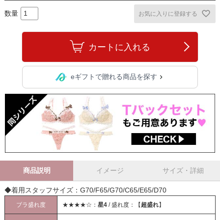
お気に入りに登録する
カートに入れる
eギフトで贈れる商品を探す
商品説明
イメージ
サイズ・詳細
◆着用スタッフサイズ：G70/F65/G70/C65/E65/D70
ブラ盛れ度
★★★★☆：
星4
/ 盛れ度：【
超盛れ
】