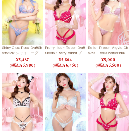
Shiny Gloss Rose Bra&Sh
Pretty Heart Rabbit Bra&
Ballet Ribbon Argyle Ch
orts/Sax シャイニーグロ
Shorts / BerryRabbit プリ
oker Bra&Shorts/Mauve
スローズブラ＆ショーツ/
ティハートラビットブラ
Pink バレエリボンアーガ
5,437
5,864
5,000
サックス【LB6396】 【L
＆ショーツ / ベリーラビ
イルブラ＆ショーツ/モー
5,980
6,450
5,500
B5500】
ット【LB5500】
ブピンク【LB5500】