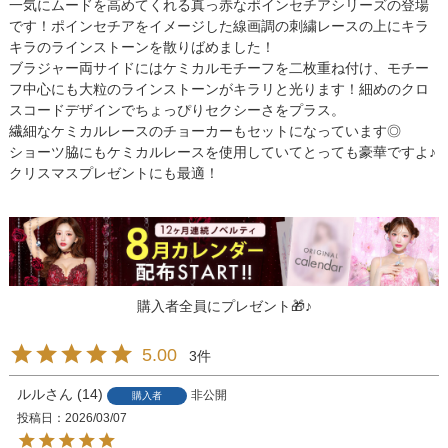
一気にムードを高めてくれる真っ赤なポインセチアシリーズの登場
です！ポインセチアをイメージした線画調の刺繍レースの上にキラ
キラのラインストーンを散りばめました！
ブラジャー両サイドにはケミカルモチーフを二枚重ね付け、モチー
フ中心にも大粒のラインストーンがキラリと光ります！細めのクロ
スコードデザインでちょっぴりセクシーさをプラス。
繊細なケミカルレースのチョーカーもセットになっています◎
ショーツ脇にもケミカルレースを使用していてとっても豪華ですよ♪
クリスマスプレゼントにも最適！
購入者全員にプレゼント🎁♪
5.00
3
ルル
14
非公開
購入者
投稿日
2026/03/07