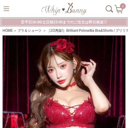
0
⏰平日16:00/土日祝15:00までのご注文は即日発送♡
HOME
ブラ＆ショーツ
［2/2再販!］Brilliant Poinsettia Bra&Sho