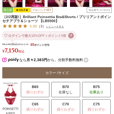
再入荷
★SALE★
フルバックSET
商品番号
3c79218
［2/2再販!］Brilliant Poinsettia Bra&Shorts / ブリリアントポイン
セチアブラ＆ショーツ 【LB5500】
5.00
（
3
）
レビューを見る
ログインで
最大10%OFF＋ポイント5倍
?
¥
8,140
のところ
65
7,150
¥
税込
なら
月々2,383円
から。分割手数料無料
カラー
サイズ
B65
B70
B75
残りわずか
在庫なし
C65
C70
C75
POINSETTI
残りわずか
残りわずか
残りわずか
A RED