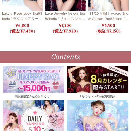
Luxury Rose Lacy Bra&S
Luxe Jewelry Velour Bra
［1/20再販!］Aurora Sno
horts / ラグジュアリーロ
&Shorts / リュクスジュエ
w Queen Bra&Shorts / S
ーズレーシーブラ＆ショ
リーベロアブラ＆ショー
NOW CRYSTAL オーロラ
6,800
7,200
6,500
ーツ【LB5500】
ツ【LB5500】
スノークイーンブラ＆シ
7,480
7,920
7,150
ョーツ / スノークリスタ
ル 【LB5500】
Contents
※数量限定のためお早めに！
8月のカレンダー配布開始♪