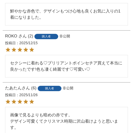
鮮やかな赤色で、デザインもつけ心地も良くお気に入りの1
ROKO
2
非公開
購入者
投稿日
2025/12/15
セクシーに着れる♡ブリリアントポインセチア買えて本当に
良かったです!色も凄く綺麗です♡可愛い♡
たあたん
6
非公開
購入者
投稿日
2025/11/26
画像で見るよりも暗めの赤です。

デザイン可愛くてクリスマス時期に沢山着けようと思いま
す。