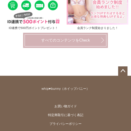
ID連携で500円ポイントプレゼント！
会員ランク制度始まりました！
すべてのコンテンツをCheck
ペー
ジト
whip♥bunny（ホイップバニー）
ップ
へ
お買い物ガイド
特定商取引に基づく表記
プライバシーポリシー