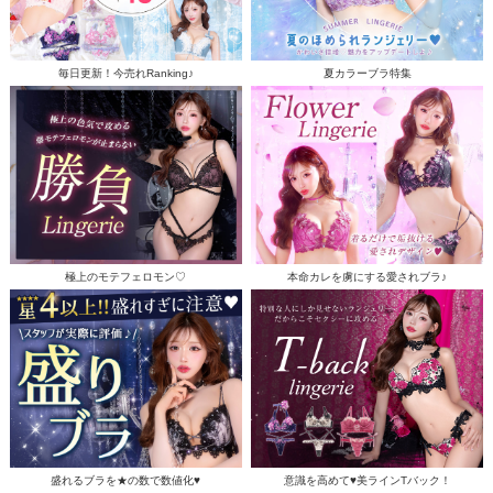
毎日更新！今売れRanking♪
夏カラーブラ特集
極上のモテフェロモン♡
本命カレを虜にする愛されブラ♪
盛れるブラを★の数で数値化♥
意識を高めて♥美ラインTバック！