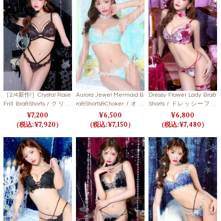
［2/4新作!］Crystal Rose
Aurora Jewel Mermaid B
Dressy Flower Lady Bra&
Frill Bra&Shorts / クリス
ra&Shorts&Choker / オー
Shorts / ドレッシーフラ
タルローズフリルブラ＆
ロラジュエルマーメイド
ワーレディブラ＆ショー
7,200
6,500
6,800
ショーツ 【LB5500】
ブラ＆ショーツ＆チョー
ツ【LB5500】
7,920
7,150
7,480
カー 【LB5500】