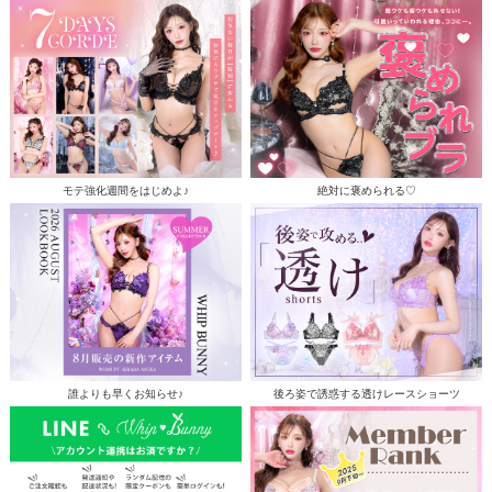
モテ強化週間をはじめよ♪
絶対に褒められる♡
誰よりも早くお知らせ♪
後ろ姿で誘惑する透けレースショーツ