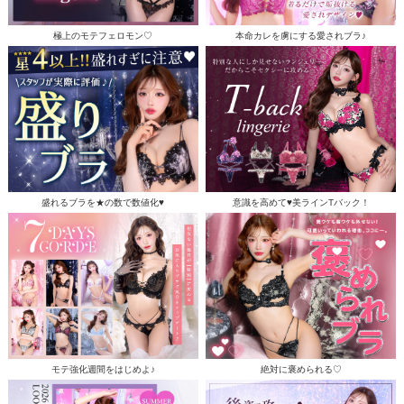
極上のモテフェロモン♡
本命カレを虜にする愛されブラ♪
盛れるブラを★の数で数値化♥
意識を高めて♥美ラインTバック！
モテ強化週間をはじめよ♪
絶対に褒められる♡