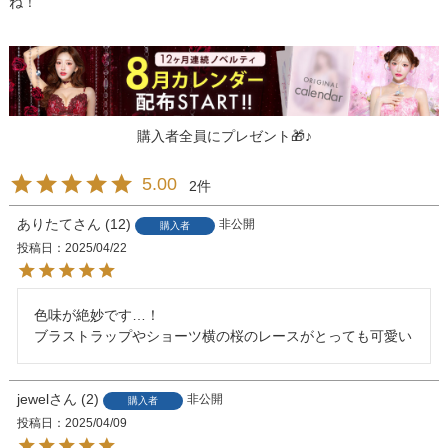
ね！
購入者全員にプレゼント🎁♪
5.00
2
ありたて
12
非公開
購入者
投稿日
2025/04/22
色味が絶妙です…！

ブラストラップやショーツ横の桜のレースがとっても可愛い
jewel
2
非公開
購入者
投稿日
2025/04/09