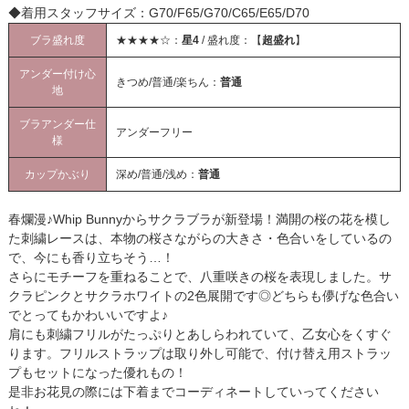
◆着用スタッフサイズ：G70/F65/G70/C65/E65/D70
ブラ盛れ度
★★★★☆：
星4
/ 盛れ度：【
超盛れ
】
アンダー付け心
きつめ/普通/楽ちん：
普通
地
ブラアンダー仕
アンダーフリー
様
カップかぶり
深め/普通/浅め：
普通
春爛漫♪Whip Bunnyからサクラブラが新登場！満開の桜の花を模し
た刺繍レースは、本物の桜さながらの大きさ・色合いをしているの
で、今にも香り立ちそう…！
さらにモチーフを重ねることで、八重咲きの桜を表現しました。サ
クラピンクとサクラホワイトの2色展開です◎どちらも儚げな色合い
でとってもかわいいですよ♪
肩にも刺繍フリルがたっぷりとあしらわれていて、乙女心をくすぐ
ります。フリルストラップは取り外し可能で、付け替え用ストラッ
プもセットになった優れもの！
是非お花見の際には下着までコーディネートしていってください