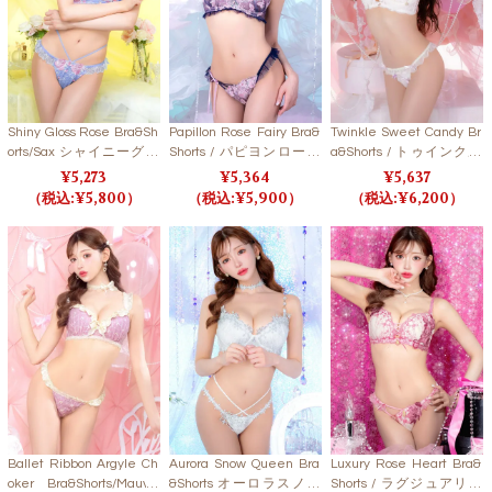
Shiny Gloss Rose Bra&Sh
Papillon Rose Fairy Bra&
Twinkle Sweet Candy Br
orts/Sax シャイニーグロ
Shorts / パピヨンローズ
a&Shorts / トゥインクル
スローズブラ＆ショーツ/
フェアリーブラ＆ショー
スイートキャンディブラ
5,273
5,364
5,637
サックス【LB6396】 【L
ツ 【LB5500】
＆ショーツ 【LB5500】
5,800
5,900
6,200
B5500】
Ballet Ribbon Argyle Ch
Aurora Snow Queen Bra
Luxury Rose Heart Bra&
oker Bra&Shorts/Mauve
&Shorts オーロラスノー
Shorts / ラグジュアリー