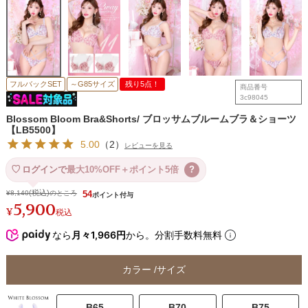
フルバックSET
～G85サイズ
残り5点！
商品番号
3c98045
Blossom Bloom Bra&Shorts/ ブロッサムブルームブラ＆ショーツ
【LB5500】
5.00
（
2
）
レビューを見る
ログインで
最大10%OFF＋ポイント5倍
?
¥
8,140
のところ
54
5,900
¥
税込
なら
月々1,966円
から。分割手数料無料
カラー
サイズ
B65
B70
B75