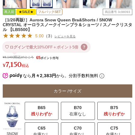
再入荷
★SALE★
フルバックSET
商品番号
3c98093
［1/20再販!］Aurora Snow Queen Bra&Shorts / SNOW
CRYSTAL オーロラスノークイーンブラ＆ショーツ / スノークリスタ
ル 【LB5500】
5.00
（
3
）
レビューを見る
ログインで
最大10%OFF＋ポイント5倍
?
¥
8,140
のところ
65
7,150
¥
税込
なら
月々2,383円
から。分割手数料無料
カラー
サイズ
B65
B70
B75
残りわずか
在庫なし
残りわずか
C65
C70
C75
SNOW
在庫なし
在庫なし
在庫なし