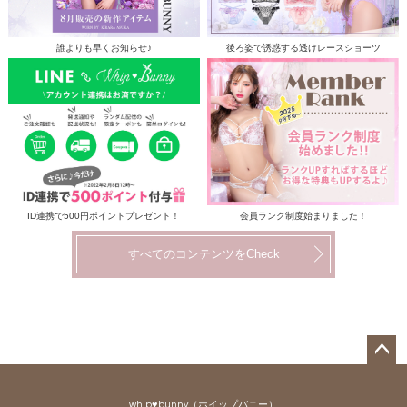
誰よりも早くお知らせ♪
後ろ姿で誘惑する透けレースショーツ
ID連携で500円ポイントプレゼント！
会員ランク制度始まりました！
すべてのコンテンツをCheck
ペー
ジト
whip♥bunny（ホイップバニー）