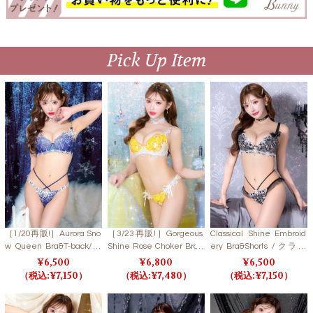
Pick Up Item
［1/20再販!］Aurora Sno
［3/23再販!］Gorgeous
Classical Shine Embroid
w Queen Bra&T-back/ S
Shine Rose Choker Bra&
ery Bra&Shorts / クラシ
NOW CRYSTAL オーロラ
Shorts /Yellow ゴージャ
カルシャインエンブロイ
6,500
6,800
6,500
スノークイーンブラ＆T
スシャインローズチョー
ダリーブラ＆ショーツ
7,150
7,480
7,150
バック/ スノークリスタ
カーブラ＆ショーツ / イ
【LB5500】
ル 【LB5500】
エロー