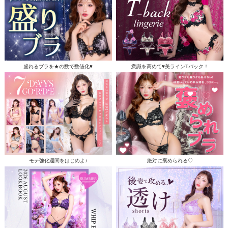
盛れるブラを★の数で数値化♥
意識を高めて♥美ラインTバック！
モテ強化週間をはじめよ♪
絶対に褒められる♡