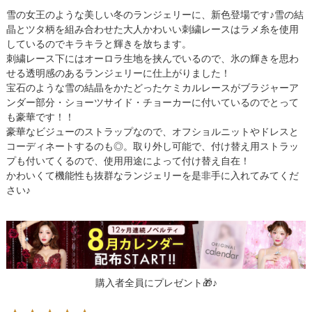
雪の女王のような美しい冬のランジェリーに、新色登場です♪雪の結
晶とツタ柄を組み合わせた大人かわいい刺繍レースはラメ糸を使用
しているのでキラキラと輝きを放ちます。
刺繍レース下にはオーロラ生地を挟んでいるので、氷の輝きを思わ
せる透明感のあるランジェリーに仕上がりました！
宝石のような雪の結晶をかたどったケミカルレースがブラジャーア
ンダー部分・ショーツサイド・チョーカーに付いているのでとって
も豪華です！！
豪華なビジューのストラップなので、オフショルニットやドレスと
コーディネートするのも◎。取り外し可能で、付け替え用ストラッ
プも付いてくるので、使用用途によって付け替え自在！
かわいくて機能性も抜群なランジェリーを是非手に入れてみてくだ
さい♪
購入者全員にプレゼント🎁♪