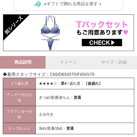
eギフトで贈れる商品を探す
商品説明
イメージ
サイズ・詳細
◆着用スタッフサイズ：C65/D65/D70/F65/G70
ブラ盛れ度
★★★★☆：
星4
/ 盛れ度：【
超盛れ
】
アンダー付け心
きつめ/普通/楽ちん：
普通
地
ブラアンダー仕
土台付き
様
カップかぶり
深め/普通/浅め：
普通