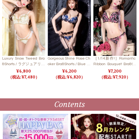
Luxury Snow Tweed Bra
Gorgeous Shine Rose Ch
［1/14新作!］Romantic
&Shorts / ラグジュアリー
oker Bra&Shorts / Blue ゴ
Ribbon Bouquet Bra&Sh
スノーツイードブラ＆シ
ージャスシャインローズ
orts/ ロマンティックリボ
6,800
6,200
7,200
ョーツ 【LB5500】
チョーカーブラ＆ショー
ンブーケブラ＆ショーツ
7,480
6,820
7,920
ツ / ブルー【LB5500】
【LB5500】
Contents