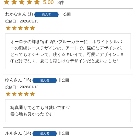
5.00
3
わかな
1
非公開
購入者
投稿日
2026/03/15
オーロラの輝き宿す 深いブルーカラーに、ホワイトシルバ
ーの刺繍レースデザインの、アートで、繊細なデザインが、
とってもオシャレで、凄く☆キレイで、可愛いデザイン…!! 
ゆん
16
非公開
購入者
投稿日
2026/01/13
写真通りでとても可愛いです♡

着心地も良かったです！
ルル
14
非公開
購入者