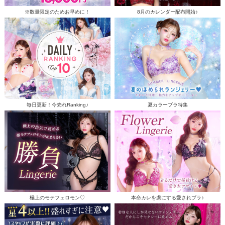
※数量限定のためお早めに！
8月のカレンダー配布開始♪
毎日更新！今売れRanking♪
夏カラーブラ特集
極上のモテフェロモン♡
本命カレを虜にする愛されブラ♪