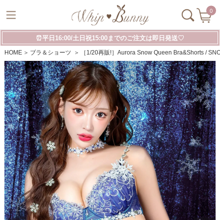
0
⏰平日16:00/土日祝15:00までのご注文は即日発送♡
HOME
ブラ＆ショーツ
［1/20再販!］Aurora Snow Queen Bra&Sho