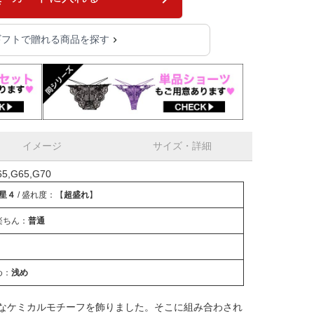
ギフトで贈れる商品を探す
イメージ
サイズ・詳細
,G65,G70
星４
/ 盛れ度：【
超盛れ
】
楽ちん：
普通
め：
浅め
なケミカルモチーフを飾りました。そこに組み合わされ