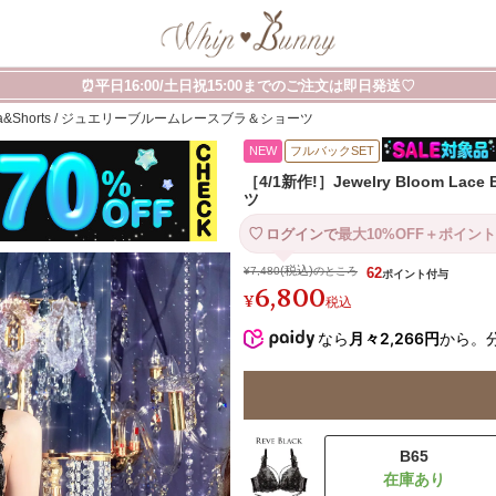
⏰平日16:00/土日祝15:00までのご注文は即日発送♡
ce Bra&Shorts / ジュエリーブルームレースブラ＆ショーツ
NEW
フルバックSET
［4/1新作!］Jewelry Bloom L
ツ
ログインで
最大10%OFF＋ポイント
¥
7,480
のところ
62
6,800
¥
税込
なら
月々2,266円
から。
B65