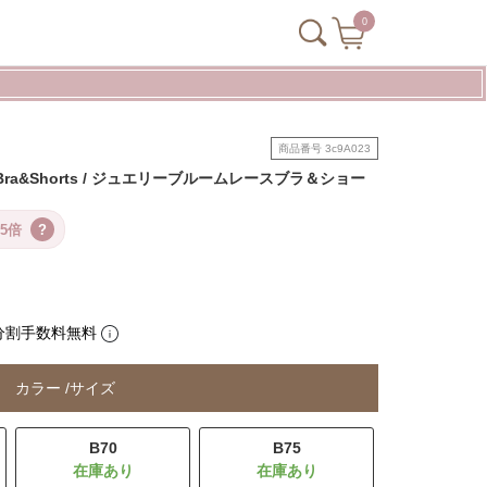
0
商品番号
3c9A023
ace Bra&Shorts / ジュエリーブルームレースブラ＆ショー
5倍
?
分割手数料無料
カラー
サイズ
B70
B75