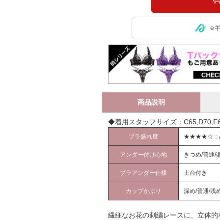
e
商品説明
◆着用スタッフサイズ：C65,D70,F65
ブラ盛れ度
★★★★☆：
アンダー付け心地
きつめ/普通/
ブラアンダー仕様
土台付き
カップかぶり
深め/普通/浅
繊細なお花の刺繍レースに、立体的