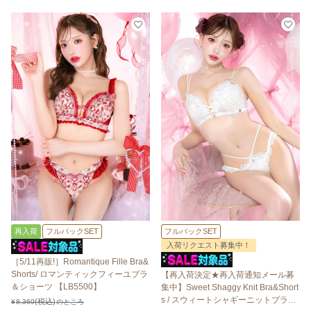
再入荷
フルバックSET
フルバックSET
入荷リクエスト募集中！
［5/11再販!］Romantique Fille Bra&
Shorts/ ロマンティックフィーユブラ
【再入荷決定★再入荷通知メール募
＆ショーツ 【LB5500】
集中】Sweet Shaggy Knit Bra&Short
s / スウィートシャギーニットブラ＆
¥
8,360
のところ