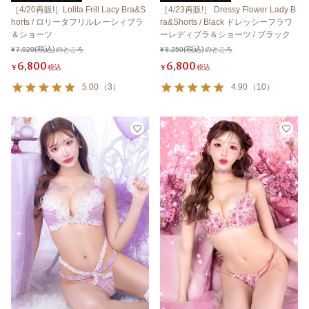
［4/20再販!］Lolita Frill Lacy Bra&S
［4/23再販!］ Dressy Flower Lady B
horts / ロリータフリルレーシィブラ
ra&Shorts / Black ドレッシーフラワ
＆ショーツ
ーレディブラ＆ショーツ / ブラック
¥
7,920
のところ
¥
8,250
のところ
6,800
6,800
¥
税込
¥
税込
5.00
（
3
）
4.90
（
10
）