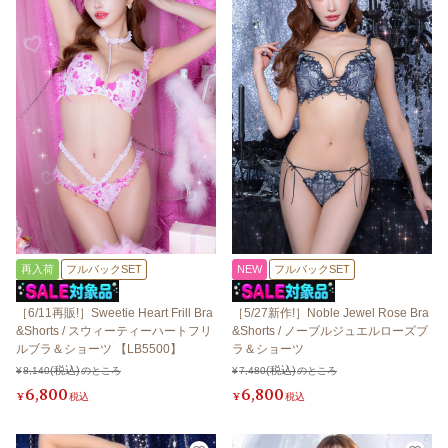
再入荷
フルバックSET
NEW
フルバックSET
［6/11再販!］Sweetie Heart Frill Bra
［5/27新作!］Noble Jewel Rose Bra
&Shorts / スウィーティーハートフリ
&Shorts / ノーブルジュエルローズブ
ルブラ＆ショーツ 【LB5500】
ラ＆ショーツ
¥
8,140
のところ
¥
7,480
のところ
6,800
6,800
¥
税込
¥
税込