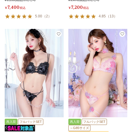
¥
8,250
のところ
¥
8,470
のところ
7,400
7,200
¥
税込
¥
税込
5.00
（
2
）
4.85
（
13
）
再入荷
フルバックSET
再入荷
フルバックSET
～G85サイズ