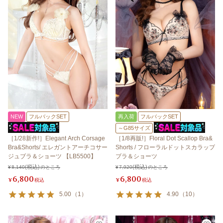
NEW
フルバックSET
再入荷
フルバックSET
～G85サイズ
［1/28新作!］Elegant Arch Corsage
［1/8再販!］Floral Dot Scallop Bra&
Bra&Shorts/ エレガントアーチコサー
Shorts / フローラルドットスカラップ
ジュブラ＆ショーツ 【LB5500】
ブラ＆ショーツ
¥
8,140
のところ
¥
7,920
のところ
6,800
6,800
¥
税込
¥
税込
5.00
（
1
）
4.90
（
10
）