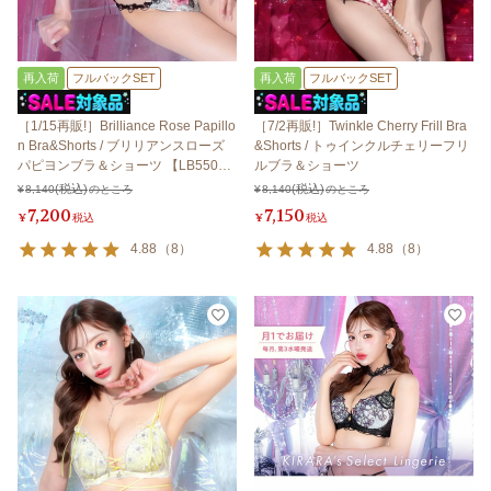
再入荷
フルバックSET
再入荷
フルバックSET
［1/15再販!］Brilliance Rose Papillo
［7/2再販!］Twinkle Cherry Frill Bra
n Bra&Shorts / ブリリアンスローズ
&Shorts / トゥインクルチェリーフリ
パピヨンブラ＆ショーツ 【LB550
ルブラ＆ショーツ
0】
¥
8,140
のところ
¥
8,140
のところ
7,200
7,150
¥
税込
¥
税込
4.88
（
8
）
4.88
（
8
）