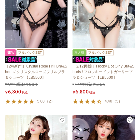
NEW
フルバックSET
再入荷
フルバックSET
［2/4新作!］Crystal Rose Frill Bra&S
［2/12再販!］Flocky Dot Girly Bra&S
horts / クリスタルローズフリルブラ
horts / フロッキードットガーリーブ
＆ショーツ 【LB5500】
ラ＆ショーツ 【LB5500】
¥
7,920
のところ
¥
8,140
のところ
6,800
6,800
¥
税込
¥
税込
5.00
（
2
）
4.40
（
5
）