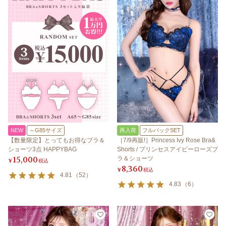
NEW
～G85サイズ
再入荷
フルバックSET
【数量限定】とってもお得なブラ＆
［7/9再販!］Princess Ivy Rose Bra&
ショーツ3点 HAPPYBAG
Shorts / プリンセスアイビーローズブ
15,000
ラ＆ショーツ
¥
税込
8,360
¥
税込
4.81
（
52
）
4.83
（
6
）