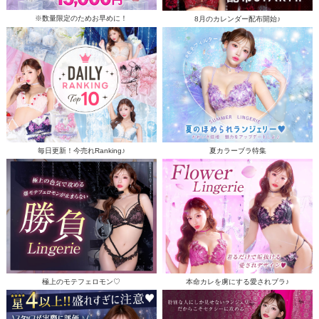
※数量限定のためお早めに！
8月のカレンダー配布開始♪
毎日更新！今売れRanking♪
夏カラーブラ特集
極上のモテフェロモン♡
本命カレを虜にする愛されブラ♪