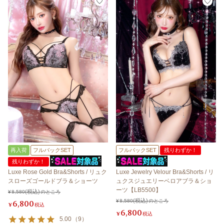
再入荷
フルバックSET
フルバックSET
残りわずか！
残りわずか！
Luxe Rose Gold Bra&Shorts / リュク
Luxe Jewelry Velour Bra&Shorts / リ
スローズゴールドブラ＆ショーツ
ュクスジュエリーベロアブラ＆ショ
ーツ【LB5500】
¥
8,580
のところ
¥
8,580
のところ
6,800
¥
税込
6,800
¥
税込
5.00
（
9
）