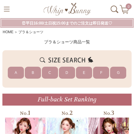
0
⏰平日16:00/土日祝15:00までのご注文は即日発送♡
HOME
ブラ＆ショーツ
ブラ＆ショーツ商品一覧
A
B
C
D
E
F
G
Full-back Set Ranking
1
2
3
No.
No.
No.