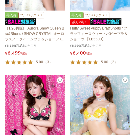
再入荷
フルバックSET
再入荷
フルバックSET
残り2点！
［1/20再販!］Aurora Snow Queen B
Fluffy Sweet Puppy Bra&Shorts / フ
ra&Shorts / SNOW CRYSTAL オーロ
ラッフィースウィートパピーブラ＆
ラスノークイーンブラ＆ショーツ /
ショーツ 【LB5500】
スノークリスタル 【LB5500】
¥
8,140
のところ
¥
8,360
のところ
6,499
6,400
¥
税込
¥
税込
5.00
（
3
）
5.00
（
2
）