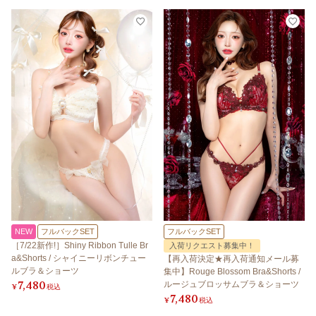
NEW
フルバックSET
フルバックSET
［7/22新作!］Shiny Ribbon Tulle Br
入荷リクエスト募集中！
a&Shorts / シャイニーリボンチュー
【再入荷決定★再入荷通知メール募
ルブラ＆ショーツ
集中】Rouge Blossom Bra&Shorts /
7,480
ルージュブロッサムブラ＆ショーツ
¥
税込
7,480
¥
税込