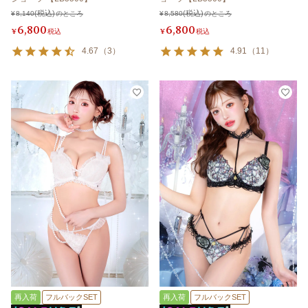
¥
8,140
のところ
¥
8,580
のところ
6,800
6,800
¥
税込
¥
税込
4.67
（
3
）
4.91
（
11
）
再入荷
フルバックSET
再入荷
フルバックSET