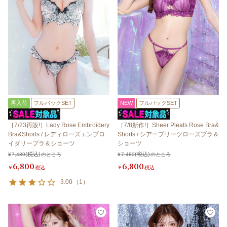
再入荷
フルバックSET
NEW
フルバックSET
［7/23再販!］Lady Rose Embroidery
［7/8新作!］Sheer Pleats Rose Bra&
Bra&Shorts / レディローズエンブロ
Shorts / シアープリーツローズブラ＆
イダリーブラ＆ショーツ
ショーツ
¥
7,480
のところ
¥
7,480
のところ
6,800
6,800
¥
税込
¥
税込
3.00
（
1
）