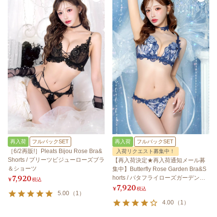
再入荷
フルバックSET
再入荷
フルバックSET
［6/2再販!］Pleats Bijou Rose Bra&
入荷リクエスト募集中！
Shorts / プリーツビジューローズブラ
【再入荷決定★再入荷通知メール募
＆ショーツ
集中】Butterfly Rose Garden Bra&S
7,920
horts / バタフライローズガーデンブ
¥
税込
7,920
ラ＆ショーツ
¥
税込
5.00
（
1
）
4.00
（
1
）