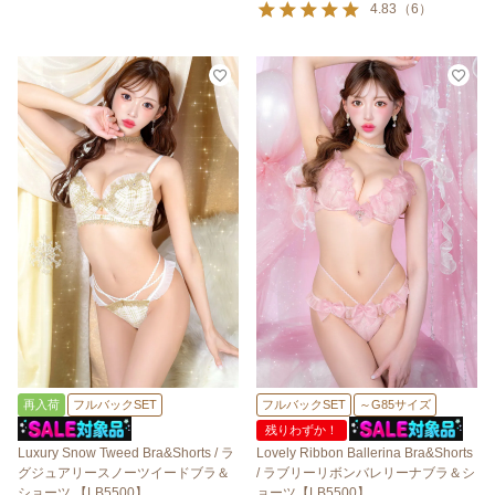
4.83
（
6
）
再入荷
フルバックSET
フルバックSET
～G85サイズ
残りわずか！
Luxury Snow Tweed Bra&Shorts / ラ
Lovely Ribbon Ballerina Bra&Shorts
グジュアリースノーツイードブラ＆
/ ラブリーリボンバレリーナブラ＆シ
ショーツ 【LB5500】
ョーツ【LB5500】