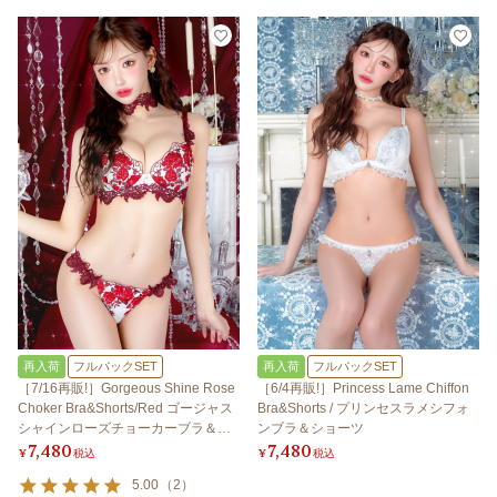
再入荷
フルバックSET
再入荷
フルバックSET
［7/16再販!］Gorgeous Shine Rose
［6/4再販!］Princess Lame Chiffon
Choker Bra&Shorts/Red ゴージャス
Bra&Shorts / プリンセスラメシフォ
シャインローズチョーカーブラ＆シ
ンブラ＆ショーツ
7,480
7,480
ョーツ/レッド
¥
税込
¥
税込
5.00
（
2
）