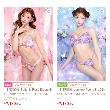
NEW
フルバックSET
再入荷
フルバックSET
［8/5新作!］Butterfly Rose Bloom Br
［8/4再販!］Lumiere Peony Bra&Sh
a&Shorts / バタフライローズブルー
orts / ルミエールピオニーブラ＆ショ
ムブラ＆ショーツ
ーツ
7,480
7,480
¥
税込
¥
税込