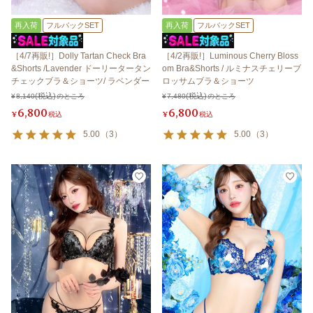
再入荷
フルバックSET
再入荷
フルバックSET
［4/7再販!］Dolly Tartan Check Bra
［4/2再販!］Luminous Cherry Bloss
&Shorts /Lavender ドーリータータン
om Bra&Shorts / ルミナスチェリーブ
チェックブラ＆ショーツ/ ラベンダー
ロッサムブラ＆ショーツ
¥
8,140
のところ
¥
7,480
のところ
6,800
6,800
¥
税込
¥
税込
5.00
（
3
）
5.00
（
3
）