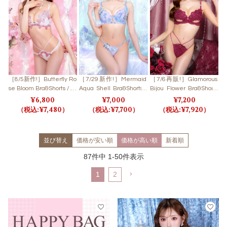
［8/5新作!］Butterfly Ro
［7/29新作!］Mermaid
［7/6再販!］Glamorous
se Bloom Bra&Shorts / バ
Aqua Shell Bra&Shorts /
Bijou Flower Bra&Shorts
タフライローズブルーム
マーメイドアクアシェル
/ グラマラスビジューフ
6,800
7,000
7,200
ブラ＆ショーツ
ブラ＆ショーツ
ラワーブラ＆ショーツ
7,480
7,700
7,920
並び替え
価格が安い順
価格が高い順
新着順
87
件中
1
-
50
件表示
1
2