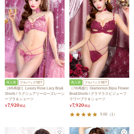
再入荷
フルバックSET
再入荷
フルバックSET
［8/6再販!］Luxury Rose Lacy Bra&
［7/6再販!］Glamorous Bijou Flower
Shorts / ラグジュアリーローズレーシ
Bra&Shorts / グラマラスビジューフ
ーブラ＆ショーツ
ラワーブラ＆ショーツ
7,920
7,920
¥
税込
¥
税込
5.00
（
1
）