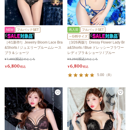
NEW
フルバックSET
再入荷
フルバックSET
～G85サイズ
［4/1新作!］Jewelry Bloom Lace Bra
［3/26再販!］Dressy Flower Lady Br
&Shorts / ジュエリーブルームレース
a&Shorts / Blue ドレッシーフラワー
ブラ＆ショーツ
レディブラ＆ショーツ / ブルー
¥
7,480
のところ
¥
8,250
のところ
6,800
6,800
¥
税込
¥
税込
5.00
（
8
）