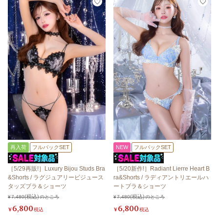
再入荷
フルバックSET
NEW
フルバックSET
［5/29再販!］Luxury Bijou Studs Bra
［5/20新作!］Radiant Lierre Heart B
&Shorts / ラグジュアリービジュース
ra&Shorts / ラディアントリエールハ
タッズブラ＆ショーツ
ートブラ＆ショーツ
¥
7,480
のところ
¥
7,480
のところ
6,800
6,800
¥
税込
¥
税込