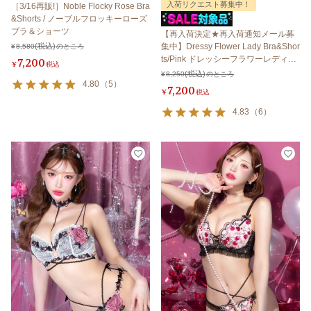
入荷リクエスト募集中！
［3/16再販!］Noble Flocky Rose Bra
&Shorts / ノーブルフロッキーローズ
ブラ＆ショーツ
【再入荷決定★再入荷通知メール募
集中】Dressy Flower Lady Bra&Shor
¥
8,580
のところ
ts/Pink ドレッシーフラワーレディブ
7,200
¥
税込
ラ＆ショーツ /ピンク
¥
8,250
のところ
4.80
（
5
）
7,200
¥
税込
4.83
（
6
）