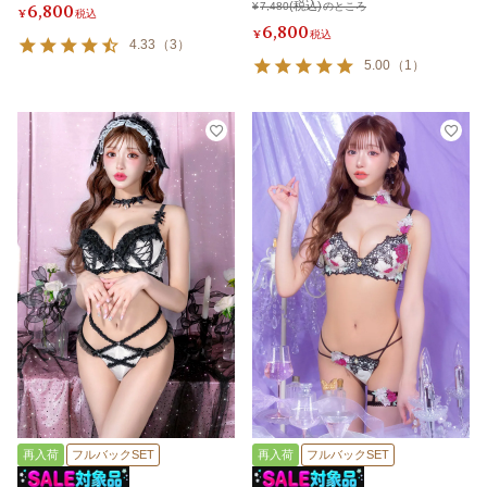
ショーツ
6,800
¥
7,480
のところ
¥
税込
6,800
¥
税込
4.33
（
3
）
5.00
（
1
）
再入荷
フルバックSET
再入荷
フルバックSET