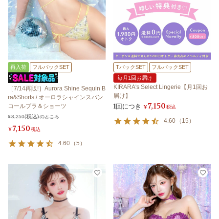
再入荷
フルバックSET
TバックSET
フルバックSET
毎月1回お届け
KIRARA's Select Lingerie【月1回お
［7/14再販!］Aurora Shine Sequin B
届け】
ra&Shorts / オーロラシャインスパン
7,150
1回につき
コールブラ＆ショーツ
¥
税込
¥
8,250
のところ
4.60
（
15
）
7,150
¥
税込
4.60
（
5
）