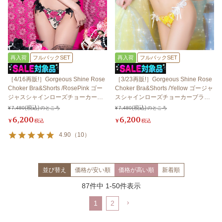
再入荷
フルバックSET
再入荷
フルバックSET
［4/16再販!］Gorgeous Shine Rose
［3/23再販!］Gorgeous Shine Rose
Choker Bra&Shorts /RosePink ゴー
Choker Bra&Shorts /Yellow ゴージャ
ジャスシャインローズチョーカーブ
スシャインローズチョーカーブラ＆
ラ＆ショーツ / ローズピンク
ショーツ / イエロー
¥
7,480
のところ
¥
7,480
のところ
6,200
6,200
¥
税込
¥
税込
4.90
（
10
）
並び替え
価格が安い順
価格が高い順
新着順
87
件中
1
-
50
件表示
1
2