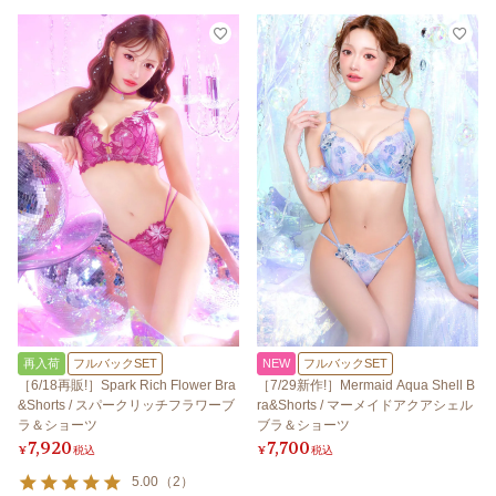
再入荷
フルバックSET
NEW
フルバックSET
［6/18再販!］Spark Rich Flower Bra
［7/29新作!］Mermaid Aqua Shell B
&Shorts / スパークリッチフラワーブ
ra&Shorts / マーメイドアクアシェル
ラ＆ショーツ
ブラ＆ショーツ
7,920
7,700
¥
税込
¥
税込
5.00
（
2
）