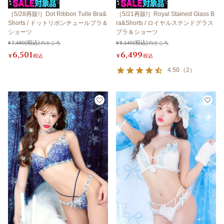
［5/28再販!］Dot Ribbon Tulle Bra&
［5/21再販!］Royal Stained Glass B
Shorts / ドットリボンチュールブラ＆
ra&Shorts / ロイヤルステンドグラス
ショーツ
ブラ＆ショーツ
¥
7,480
のところ
¥
8,140
のところ
6,501
6,499
¥
税込
¥
税込
4.50
（
2
）