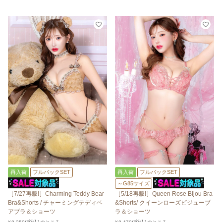
再入荷
フルバックSET
再入荷
フルバックSET
～G85サイズ
［7/27再販!］Charming Teddy Bear
［5/18再販!］Queen Rose Bijou Bra
Bra&Shorts / チャーミングテディベ
&Shorts/ クイーンローズビジューブ
アブラ＆ショーツ
ラ＆ショーツ