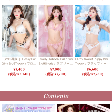
クスワン
［2/12再販!］Flocky Dot
Lovely Ribbon Ballerina
Fluffy Sweet Puppy Bra&
Girly Bra&T-back / フロッ
Bra&Shorts / ラブリーリ
T-back / フラッフィース
キードットガーリーブラ
ボンバレリーナブラ＆シ
ウィートパピーブラ＆T
7,400
7,000
6,600
＆Tバック 【LB5500】
ョーツ【LB5500】
バック 【LB5500】
8,140
7,700
7,260
Contents