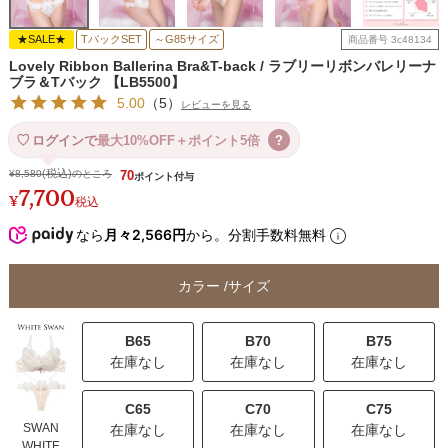
★SALE★
TバックSET
～G85サイズ
商品番号
3c48134
Lovely Ribbon Ballerina Bra&T-back / ラブリーリボンバレリーナ
ブラ＆Tバック 【LB5500】
5.00
（
5
）
レビューを見る
ログインで
最大10%OFF＋ポイント5倍
?
¥
8,580
のところ
70
7,700
¥
税込
なら
月々2,566円
から。分割手数料無料
カラー
サイズ
B65
B70
B75
在庫なし
在庫なし
在庫なし
C65
C70
C75
SWAN
在庫なし
在庫なし
在庫なし
WHITE