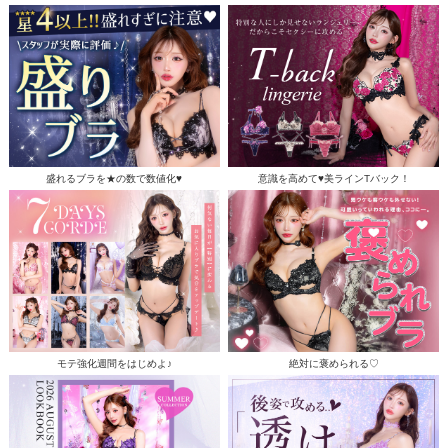
盛れるブラを★の数で数値化♥
意識を高めて♥美ラインTバック！
モテ強化週間をはじめよ♪
絶対に褒められる♡