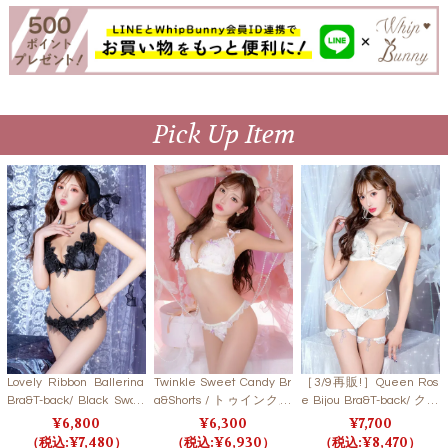
Pick Up Item
Lovely Ribbon Ballerina
Twinkle Sweet Candy Br
［3/9再販!］Queen Ros
Bra&T-back/ Black Swan
a&Shorts / トゥインクル
e Bijou Bra&T-back/ クイ
ラブリーリボンバレリー
スイートキャンディブラ
ーンローズビジューブラ
6,800
6,300
7,700
ナブラ＆Tバック/ ブラッ
＆ショーツ 【LB5500】
＆Tバック
7,480
6,930
8,470