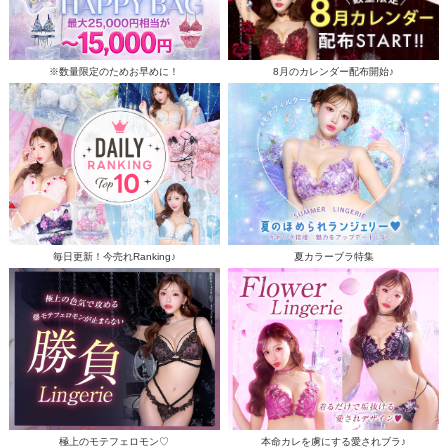
※数量限定のためお早めに！
8月のカレンダー配布開始♪
毎日更新！今売れRanking♪
夏カラーブラ特集
極上のモテフェロモン♡
本命カレを虜にする愛されブラ♪