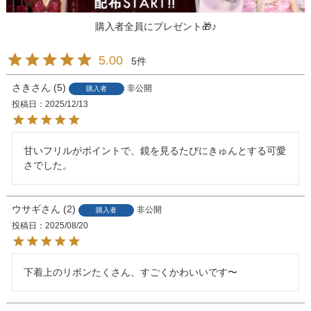
購入者全員にプレゼント🎁♪
5.00
5
さき
5
非公開
購入者
投稿日
2025/12/13
甘いフリルがポイントで、鏡を見るたびにきゅんとする可愛
さでした。
ウサギ
2
非公開
購入者
投稿日
2025/08/20
下着上のリボンたくさん、すごくかわいいです〜