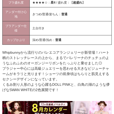
ブラ盛れ度
★★★★☆：
星4
/ 盛れ度：【
超盛れ
】
アンダー付け心
きつめ/普通/楽ちん：
普通
地
ブラアンダー仕
土台付き
様
カップかぶり
深め/普通/浅め：
普通
Whipbunnyから流行りのバレエコアランジェリーが新登場！ハート
柄のストレッチレースの上から、まるでバレリーナのチュチュのよ
うなふわふわのオーガンジーリボンをたっぷりと乗せました◎
ブラジャー中心には高級ジュエリーを思わせる大きなビジューチャ
ームがキラリと光ります！ショーツの前身頃はちらりと肌見えする
セクシーデザインになっています。
くるみ割り人形のような心躍るDOLL PINKと、白鳥の湖のような儚
げなSWAN WHITEの2色展開です！