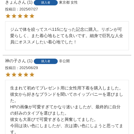
きょん
1
東京都
女性
購入者
投稿日
2025/07/27
ジムで体を絞ってスペ115になった記念に購入。リボンが可
愛らしく、また着心地もとても良いです。細身で巨乳な人全
員にオススメしたい着心地でした！
神の子
1
非公開
購入者
投稿日
2025/06/29
生まれて初めてプレゼント用に女性用下着を購入しました。

彼女から好きなブランドを聞いてホイップバニーを選びまし
た。

HPの画像が可愛すぎてかなり迷いましたが、最終的に自分
の好みのタイプを選びました。

彼女も大喜びで可愛すぎると興奮してました。

今回は淡い色にしましたが、次は濃い色にしようと思ってま
す。
