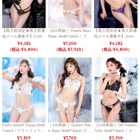
【再入荷決定★再入荷通
［6/2再販!］Pleats Bijou
【再入荷決定★再入荷通
知メール募集中】Crystal
Rose Bra&T-back / プリ
知メール募集中】Jewelr
Rose Frill Bra&T-back/ ク
ーツビジューローズブラ
y Bloom Lace Bra&T-bac
6,182
7,200
6,182
リスタルローズフリルブ
＆Tバック
k / ジュエリーブルームレ
6,800
7,920
6,800
ラ＆Tバック 【LB5500】
ースブラ＆Tバック
Fluffy Sweet Puppy Bra&
［3/9再販!］Queen Ros
［5/28再販!］Dot Ribbon
T-back / フラッフィース
e Bijou Bra&T-back/ クイ
Tulle Bra&T-back / ドッ
ウィートパピーブラ＆T
ーンローズビジューブラ
トリボンチュールブラ＆
5,819
7,700
5,910