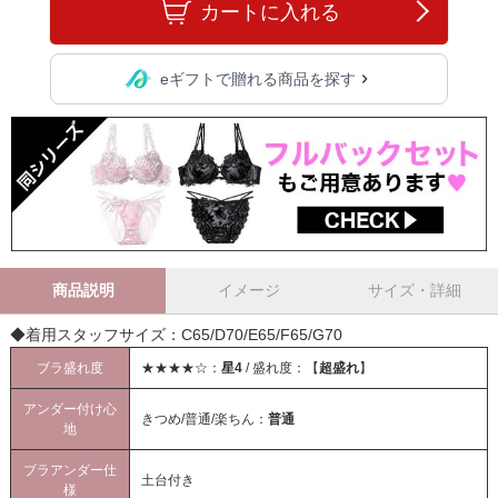
カートに入れる
eギフトで贈れる商品を探す
商品説明
イメージ
サイズ・詳細
◆着用スタッフサイズ：C65/D70/E65/F65/G70
ブラ盛れ度
★★★★☆：
星4
/ 盛れ度：【
超盛れ
】
アンダー付け心
きつめ/普通/楽ちん：
普通
地
ブラアンダー仕
土台付き
様