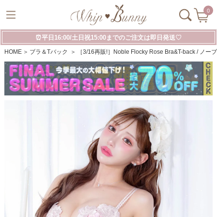
0
⏰平日16:00/土日祝15:00までのご注文は即日発送♡
HOME
ブラ＆Tバック
［3/16再販!］Noble Flocky Rose Bra&T-ba