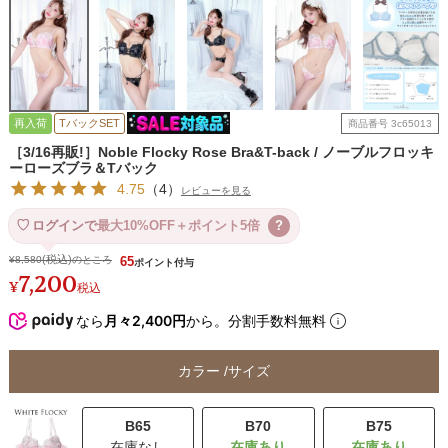
再入荷
TバックSET
商品番号
3c65013
［3/16再販!］Noble Flocky Rose Bra&T-back / ノーブルフロッキ
ーローズブラ＆Tバック
4.75
（
4
）
レビューを見る
ログインで
最大10%OFF＋ポイント5倍
?
¥
8,580
のところ
65
7,200
¥
税込
なら
月々2,400円
から。分割手数料無料
カラー
サイズ
B65
B70
B75
在庫なし