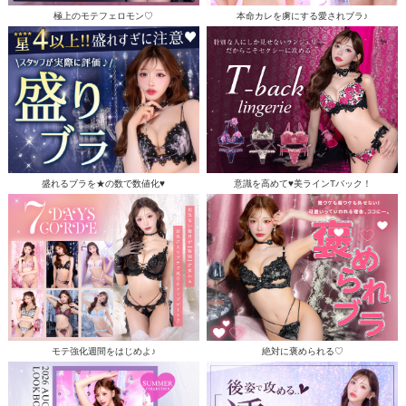
極上のモテフェロモン♡
本命カレを虜にする愛されブラ♪
盛れるブラを★の数で数値化♥
意識を高めて♥美ラインTバック！
モテ強化週間をはじめよ♪
絶対に褒められる♡