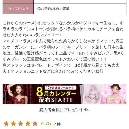
カップかぶり
深め/普通/浅め：
普通
これからのシーズンにピッタリなふかふかのフロッキー生地に、キ
ラキラのラインストーンが揺れるバラ柄のケミカルモチーフを合わ
せた大人かわいいランジェリー♪
マルチフィラメント糸で織られた柔らかくしなやかでマットな表面
のオーガンジーに、バラ柄のフロッキープリントを施した日本の生
地は、繊細で透け感がとっても上品です！白×くすみピンク、黒×く
すみブルーの王道配色はどっちもかわいくて選び難い！！
肩ストラップはセパレートデザインで、お洋服から見えても大丈
夫！オフショルニットなどに合わせてみてくださいね◎
購入者全員にプレゼント🎁♪
4.75
4