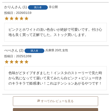
かりん
1
非公開
購入者
投稿日
2026/01/19
ピンクとホワイトの淡い色合いが絶妙で可愛いです。付け心
地も良く買って正解でした。ストック買いします。
べべ
2
兵庫県
20代
女性
購入者
投稿日
2025/12/08
色味がどタイプすぎました！インスタのストーリーで見た時
から気になってて届いて見てみたら白ピンク＋ビジュー付き
のキラキラで姫感凄い！これはテンションあがるやつです！
すべてのレビューを見る