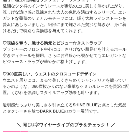
繊細なツタ柄のインケミレースが素肌の上に美しく浮かび上がり、
涼しげな透け感と洗練された大人の色気を演出するシリーズ。エレ
ガントな薔薇のケミカルモチーフには、輝く大粒ラインストーンを
贅沢にあしらいました。細部にまで施された贅沢な輝きが、身に着
けるだけで特別な高揚感を与えてくれます。
♡視線を奪う、魅せる胸元とビジュー付きストラップ
ブラジャーのフロント中心には、さりげない肌見せを叶えるホール
空きディテールを採用。さらにお洋服から覗かせてもエレガントな
ビジューストラップが華やかに格上げします。
♡360度美しい、ウエストのクロスコードデザイン
ウエスト周りには、まるで美しくきらめくシャンデリアを纏ってい
るかのような、360度抜かりのない豪華なケミカルレースを贅沢に配
置。くびれを強調しスタイルアップ効果も叶います。
透明感たっぷりな美しさを引き立てる
SHINE BLUE
と凛とした気品
とセクシーさを放つ
DARK BLUE
のカラー展開です。
＼ 同じU字ワイヤータイプのブラをチェック！ ／