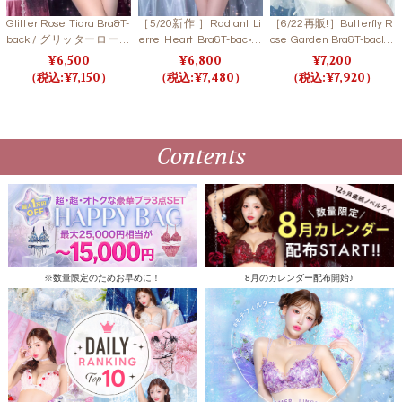
Glitter Rose Tiara Bra&T-
［5/20新作!］Radiant Li
［6/22再販!］Butterfly R
back / グリッターローズ
erre Heart Bra&T-back /
ose Garden Bra&T-back /
ティアラブラ＆Tバック
ラディアントリエールハ
バタフライローズガーデ
6,500
6,800
7,200
【LB5500】
ートブラ＆Tバック
ンブラ＆Tバック
7,150
7,480
7,920
Contents
※数量限定のためお早めに！
8月のカレンダー配布開始♪