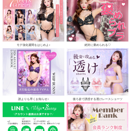
モテ強化週間をはじめよ♪
絶対に褒められる♡
誰よりも早くお知らせ♪
後ろ姿で誘惑する透けレースショーツ