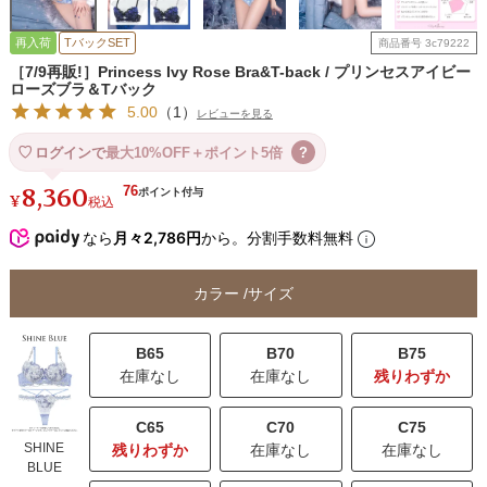
再入荷
TバックSET
商品番号
3c79222
［7/9再販!］Princess Ivy Rose Bra&T-back / プリンセスアイビー
ローズブラ＆Tバック
5.00
（
1
）
レビューを見る
ログインで
最大10%OFF＋ポイント5倍
?
8,360
76
¥
税込
なら
月々2,786円
から。分割手数料無料
カラー
サイズ
B65
B70
B75
在庫なし
在庫なし
残りわずか
C65
C70
C75
SHINE
残りわずか
在庫なし
在庫なし
BLUE