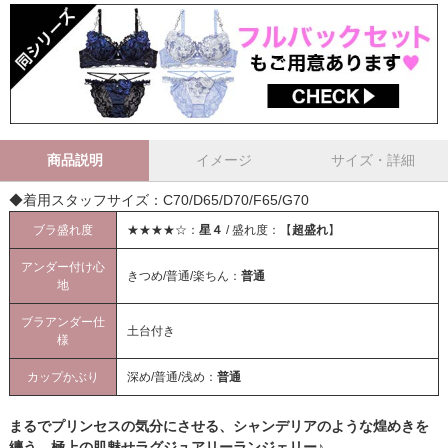
商品説明
イメージ
サイズ・詳細
◆着用スタッフサイズ：C70/D65/D70/F65/G70
ブラ盛れ度
★★★★☆：
星４
/ 盛れ度：【
超盛れ
】
アンダー付け心
きつめ/普通/楽ちん：
普通
地
ブラアンダー仕
土台付き
様
カップかぶり
深め/普通/浅め：
普通
まるでプリンセスの気分にさせる、シャンデリアのような煌めきを
纏う、極上の肌魅せラグジュアリーランジェリー♪