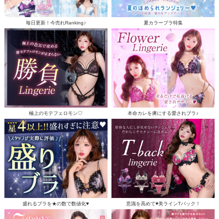
毎日更新！今売れRanking♪
夏カラーブラ特集
極上のモテフェロモン♡
本命カレを虜にする愛されブラ♪
盛れるブラを★の数で数値化♥
意識を高めて♥美ラインTバック！