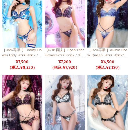
［3/26再販!］Dressy Flo
［6/18再販!］Spark Rich
［1/20再販!］Aurora Sno
wer Lady Bra&T-back / Bl
Flower Bra&T-back / スパ
w Queen Bra&T-back/ S
ue ドレッシーフラワー
ークリッチフラワーブラ
NOW CRYSTAL オーロラ
7,500
7,200
6,500
レディブラ＆Tバック / ブ
＆Tバック
スノークイーンブラ＆T
8,250
7,920
7,150
ルー
バック/ スノークリスタ
ル 【LB5500】