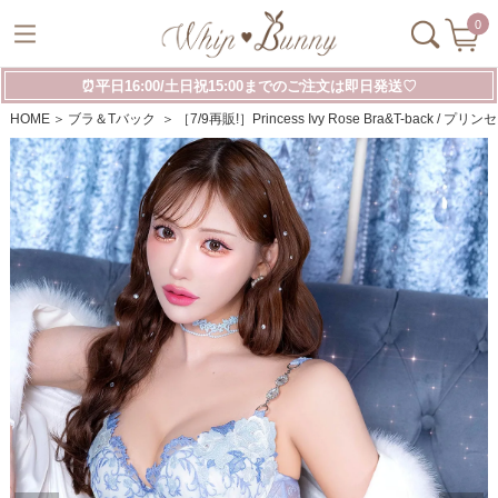
0
⏰平日16:00/土日祝15:00までのご注文は即日発送♡
HOME
ブラ＆Tバック
［7/9再販!］Princess Ivy Rose Bra&T-back