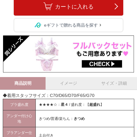
カートに入れる
eギフトで贈れる商品を探す
商品説明
イメージ
サイズ・詳細
◆着用スタッフサイズ：C70/D65/D70/F65/G70
ブラ盛れ度
★★★★☆：
星４
/ 盛れ度：【
超盛れ
】
アンダー付け心
きつめ/普通/楽ちん：
きつめ
地
ブラアンダー仕
土台付き