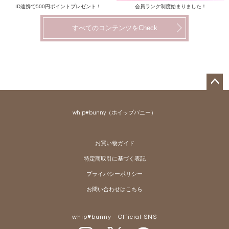
ID連携で500円ポイントプレゼント！
会員ランク制度始まりました！
すべてのコンテンツをCheck
ペー
ジト
whip♥bunny（ホイップバニー）
ップ
へ
お買い物ガイド
特定商取引に基づく表記
プライバシーポリシー
お問い合わせはこちら
whip♥bunny Official SNS