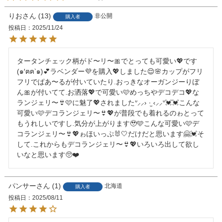
りお
13
非公開
購入者
投稿日
2025/11/24
タータンチェック柄がド〜リ〜🎀でとっても可愛い💖です
(๑′ฅฅ‵๑)💕ラベンダー💜を購入💖しました😌🌸カップがフリ
フリでぱあ〜るが付いていたり.おっきなオーガンジーりぼ
ん🎀が付いてて.お洒落💖で可愛い🩷めっちやデコデコ💖な
ランジェリ〜👙🩷に魅了💖されましたᐡ⸝⸝› ·̫ ‹⸝⸝ᐡ💓💓こんな
可愛い🩷デコランジェリ〜👙💖が普段でも着れるのゎとって
もうれしいですし.気分が上がります🥹🩵こんな可愛い🩷デ
コランジェリ〜👙💖ゎほいっぷ🐰🤍だけだと思います🤗💓そ
して.これからもデコランジェリ〜👙💖いろいろ出して欲し
いなと思います🥺❤️
パンサー
1
北海道
購入者
投稿日
2025/08/11