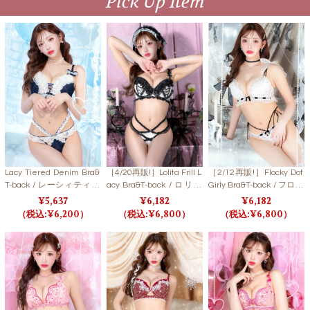
Pick Up Item
Lacy Tiered Denim Bra&
［4/20再販!］Lolita Frill L
［2/12再販!］Flocky Dot
T-back / レーシィティア
acy Bra&T-back / ロリー
Girly Bra&T-back / フロッ
ードデニムブラ＆Tバッ
タフリルレーシィブラ＆
キードットガーリーブラ
5,637
6,182
6,182
ク【LB5500】
Tバック
＆Tバック 【LB5500】
6,200
6,800
6,800