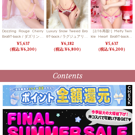
Dazzling Rouge Cherry
Luxury Snow Tweed Bra
［2/16再販!］Melty Twin
Bra&T-back / ダズリンル
&T-back / ラグジュアリー
kle Heart Bra&T-back/S
ージュチェリーブラ＆T
スノーツイードブラ＆T
WEETPINK メルティトゥ
5,637
6,182
5,637
バック【LB5500】
バック 【LB5500】
インクルハートブラ＆T
6,200
6,800
6,200
バック/スイートピンク
【LB5500】
Contents