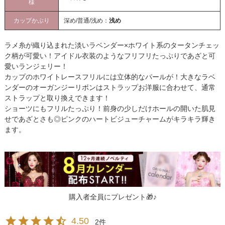
様
カップかぶり
深め/普通/浅め：
浅め
ラメ糸が織り込まれた淡いラベンダー×ホワイト系のタータンチェッ
ク柄が可愛い！アイドル衣装のようなフリフリたっぷりであざと可
愛いランジェリー！
カップのホワイトレースフリルには立体的なパールが！大きなラベ
ンダーのオーガンジーリボンはストラップお洋服に合わせて、通常
ストラップと取り換えできます！
ショーツにもフリルたっぷり！前身の少しだけホールの開いた肌見
せであざとさも◎ピンクのハートビジューチャームがキラキラ輝き
ます。
購入者全員にプレゼント🎁♪
4.50
2