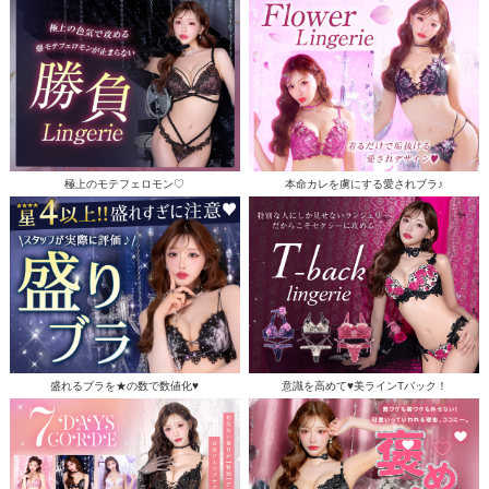
極上のモテフェロモン♡
本命カレを虜にする愛されブラ♪
盛れるブラを★の数で数値化♥
意識を高めて♥美ラインTバック！