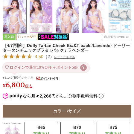
再入荷
TバックSET
商品番号
3c98078
［4/7再販!］Dolly Tartan Check Bra&T-back /Lavender ドーリー
タータンチェックブラ＆Tバック / ラベンダー
4.50
（
2
）
レビューを見る
ログインで
最大10%OFF＋ポイント5倍
?
¥
8,140
のところ
62
6,800
¥
税込
なら
月々2,266円
から。分割手数料無料
カラー
サイズ
B65
B70
B75