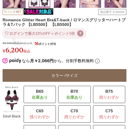
TバックSET
商品番号
3c98088
Romance Glitter Heart Bra&T-back / ロマンスグリッターハートブ
ラ＆Tバック 【LB5500】 【LB5500】
ログインで
最大10%OFF＋ポイント5倍
?
¥
8,580
のところ
56
6,200
¥
税込
なら
月々2,066円
から。分割手数料無料
カラー
サイズ
B65
B70
B75
残りわずか
C65
C70
C75
Devil Black
残りわずか
残りわずか
残りわずか