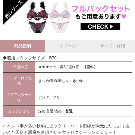
商品説明
イメージ
サイズ・詳細
◆着用スタッフサイズ：B70
ブラ盛れ度
★★★☆☆：
星3
/ 盛れ度：【
盛れ
】
アンダー付け心
きつめ/普通/楽ちん：
きつめ
地
ブラアンダー仕
アンダーフリー
様
カップかぶり
深め/普通/浅め：
普通
イベント事が多い秋冬にピッタリ！ハート刺繍が胸元にたっぷり描
かれた天使と悪魔を連想させる大人セクシーランジェリー！