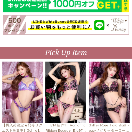
Pick Up Item
【再入荷決定★只今リク
［1/14新作!］Romantic
Glitter Rose Tiara Bra&T-
エスト募集中】Gothic Bu
Ribbon Bouquet Bra&T-b
back / グリッターローズ