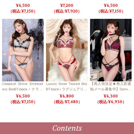
tterfly Bloom Bra&T-back
ack/ ロマンティックリボ
ティアラブラ＆Tバック
6,500
7,200
6,500
/ ゴシックバタフライブ
ンブーケブラ＆Tバック
【LB5500】
7,150
7,920
7,150
ルームブラ＆Tバック 【L
【LB5500】
B5500】
Classical Shine Embroid
Luxury Snow Tweed Bra
【再入荷決定★再入荷通
ery Bra&T-back / クラシ
&T-back / ラグジュアリー
知メール募集中】Damas
カルシャインエンブロイ
スノーツイードブラ＆T
uku Heart Bloom Bra&T-
6,500
6,800
6,300
ダリーブラ＆Tバック 【L
バック 【LB5500】
back / ダマスクハートブ
7,150
7,480
6,930
B5500】
ルームブラ＆Tバック 【L
B5500】
Contents