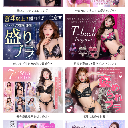
極上のモテフェロモン♡
本命カレを虜にする愛されブラ♪
盛れるブラを★の数で数値化♥
意識を高めて♥美ラインTバック！
モテ強化週間をはじめよ♪
絶対に褒められる♡