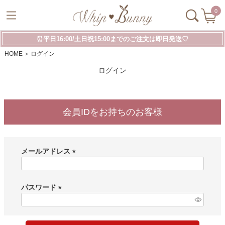
0
⏰平日16:00/土日祝15:00までのご注文は即日発送♡
HOME
ログイン
ログイン
会員IDをお持ちのお客様
メールアドレス
(
必
須
パスワード
)
(
必
須