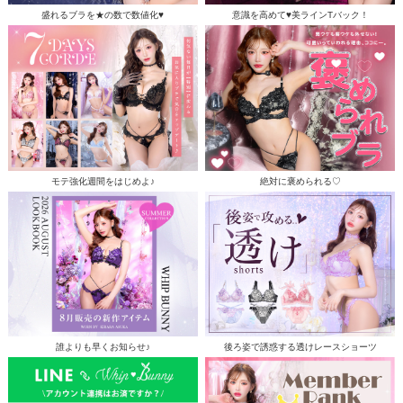
盛れるブラを★の数で数値化♥
意識を高めて♥美ラインTバック！
モテ強化週間をはじめよ♪
絶対に褒められる♡
誰よりも早くお知らせ♪
後ろ姿で誘惑する透けレースショーツ