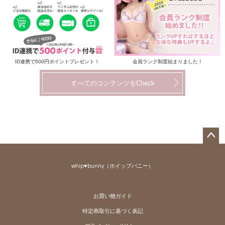
ID連携で500円ポイントプレゼント！
会員ランク制度始まりました！
すべてのコンテンツをCheck
ペー
ジト
whip♥bunny（ホイップバニー）
ップ
へ
お買い物ガイド
特定商取引に基づく表記