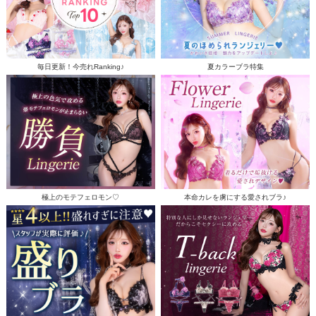
毎日更新！今売れRanking♪
夏カラーブラ特集
極上のモテフェロモン♡
本命カレを虜にする愛されブラ♪