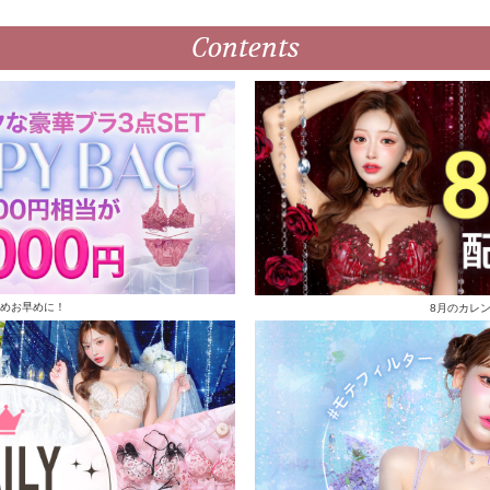
Contents
めお早めに！
8月のカレ