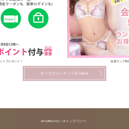
イントプレゼント！
会員ランク制
すべてのコンテンツをCheck
whip♥bunny（ホイップバニー）