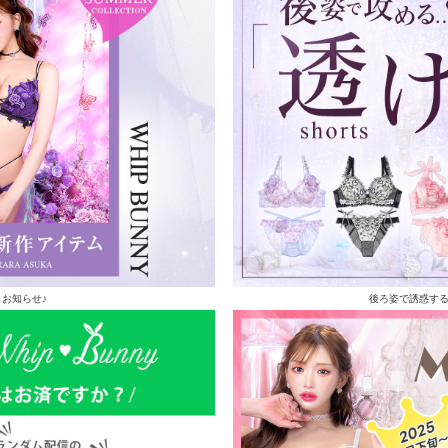
お知らせ♪
後ろ姿で誘惑す