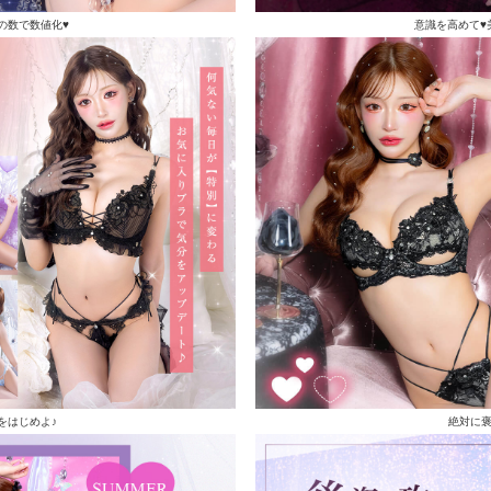
の数で数値化♥
意識を高めて♥
をはじめよ♪
絶対に