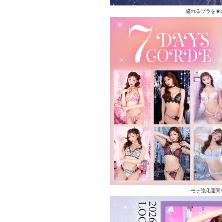
盛れるブラを★
モテ強化週間