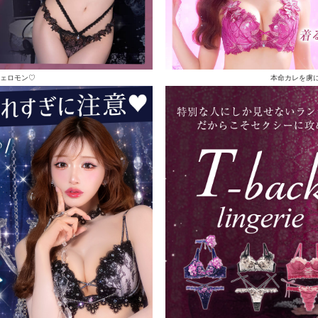
ェロモン♡
本命カレを虜