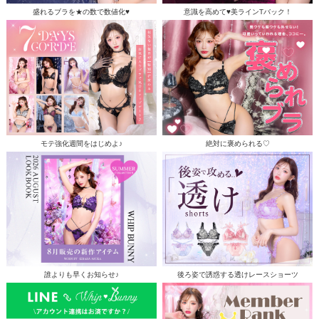
盛れるブラを★の数で数値化♥
意識を高めて♥美ラインTバック！
モテ強化週間をはじめよ♪
絶対に褒められる♡
誰よりも早くお知らせ♪
後ろ姿で誘惑する透けレースショーツ