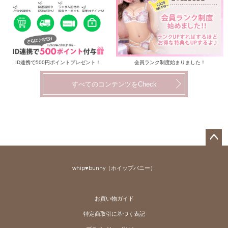
ID連携で500円ポイントプレゼント！
会員ランク制度始まりました！
すべてのコンテンツをCheck
ペー
ジト
whip♥bunny（ホイップバニー）
ップ
へ
お買い物ガイド
特定商取引に基づく表記