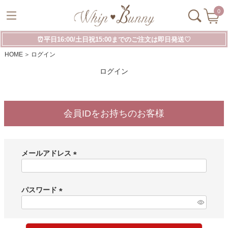
0
⏰平日16:00/土日祝15:00までのご注文は即日発送♡
HOME
ログイン
ログイン
会員IDをお持ちのお客様
メールアドレス
(
必
須
パスワード
)
(
必
須