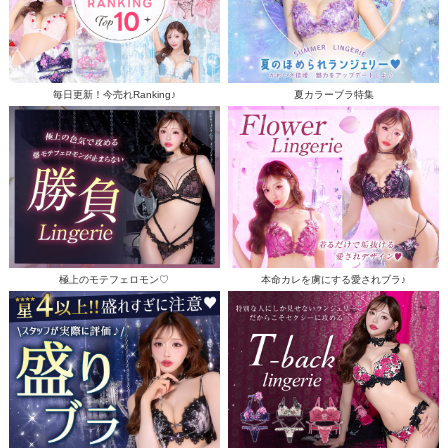
毎日更新！今売れRanking♪
夏カラーブラ特集
極上のモテフェロモン♡
本命カレを虜にする愛されブラ♪