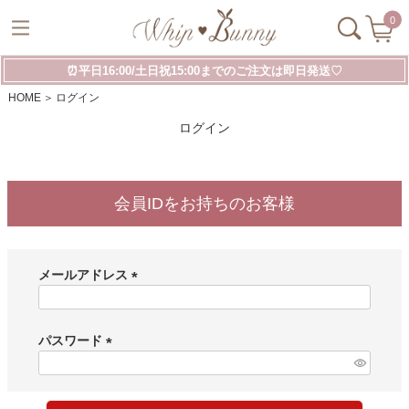
0
⏰平日16:00/土日祝15:00までのご注文は即日発送♡
HOME
ログイン
ログイン
会員IDをお持ちのお客様
メールアドレス
(
必
須
パスワード
)
(
必
須