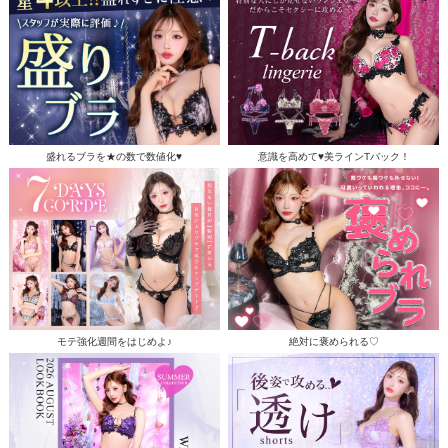
盛れるブラを★の数で数値化♥
意識を高めて♥美ラインTバック！
モテ強化週間をはじめよ♪
絶対に褒められる♡