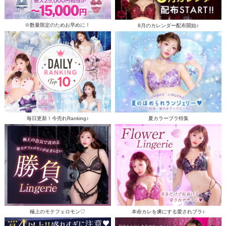
※数量限定のためお早めに！
8月のカレンダー配布開始♪
毎日更新！今売れRanking♪
夏カラーブラ特集
極上のモテフェロモン♡
本命カレを虜にする愛されブラ♪