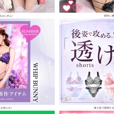
をはじめよ♪
絶対に
お知らせ♪
後ろ姿で誘惑す