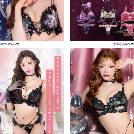
の数で数値化♥
意識を高めて♥