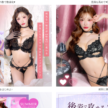
の数で数値化♥
意識を高めて♥
をはじめよ♪
絶対に