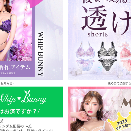
お知らせ♪
後ろ姿で誘惑す