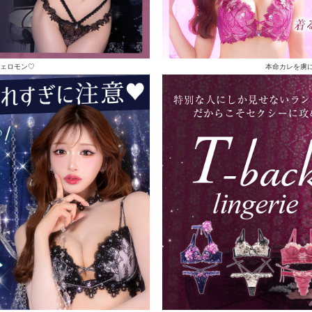
ェロモン♡
本命カレを虜