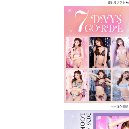
盛れるブラを★
モテ強化週間