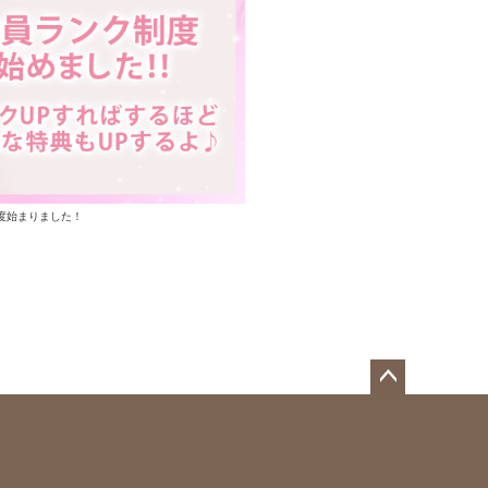
度始まりました！
ペー
ジト
ップ
へ