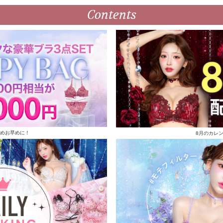
Contents
めお早めに！
8月のカレ