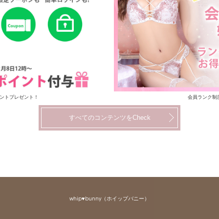
イントプレゼント！
会員ランク制
すべてのコンテンツをCheck
whip♥bunny（ホイップバニー）