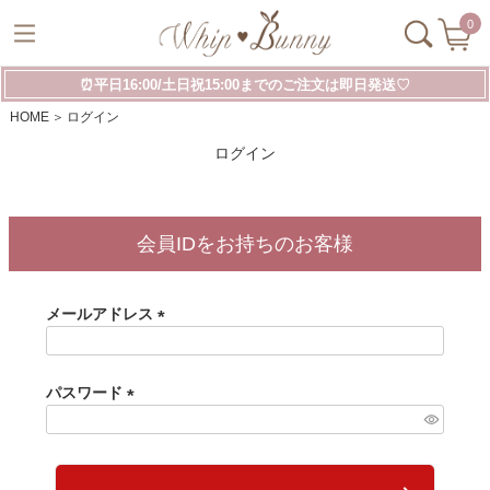
0
⏰平日16:00/土日祝15:00までのご注文は即日発送♡
HOME
ログイン
ログイン
会員IDをお持ちのお客様
メールアドレス
(
必
須
パスワード
)
(
必
須
)