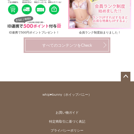
ID連携で500円ポイントプレゼント！
会員ランク制度始まりました！
すべてのコンテンツをCheck
ペー
ジト
whip♥bunny（ホイップバニー）
ップ
へ
お買い物ガイド
特定商取引に基づく表記
プライバシーポリシー