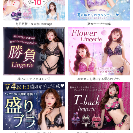
毎日更新！今売れRanking♪
夏カラーブラ特集
極上のモテフェロモン♡
本命カレを虜にする愛されブラ♪