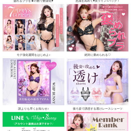
盛れるブラを★の数で数値化♥
意識を高めて♥美ラインTバック！
モテ強化週間をはじめよ♪
絶対に褒められる♡
誰よりも早くお知らせ♪
後ろ姿で誘惑する透けレースショーツ