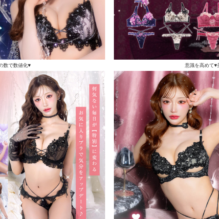
の数で数値化♥
意識を高めて♥