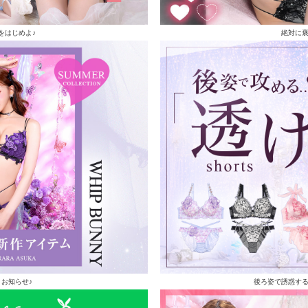
をはじめよ♪
絶対に
お知らせ♪
後ろ姿で誘惑す