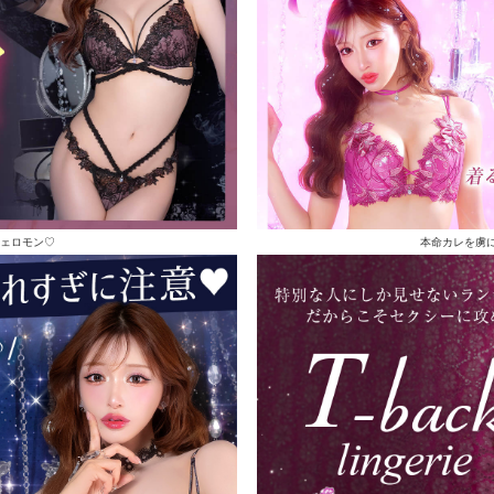
ェロモン♡
本命カレを虜