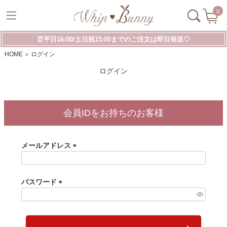
0
⏰平日16:00/土日祝15:00までのご注文は即日発送♡
HOME
ログイン
ログイン
会員IDをお持ちのお客様
メールアドレス
(
必
須
パスワード
)
(
必
須
)