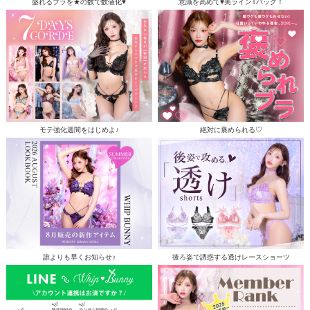
盛れるブラを★の数で数値化♥
意識を高めて♥美ラインTバック！
モテ強化週間をはじめよ♪
絶対に褒められる♡
誰よりも早くお知らせ♪
後ろ姿で誘惑する透けレースショーツ