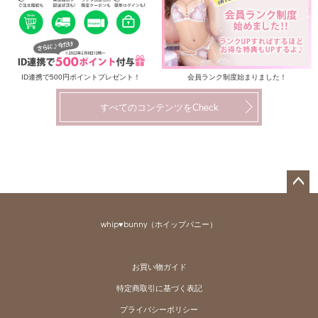
ID連携で500円ポイントプレゼント！
会員ランク制度始まりました！
すべてのコンテンツをCheck
ペー
ジト
whip♥bunny（ホイップバニー）
ップ
へ
お買い物ガイド
特定商取引に基づく表記
プライバシーポリシー