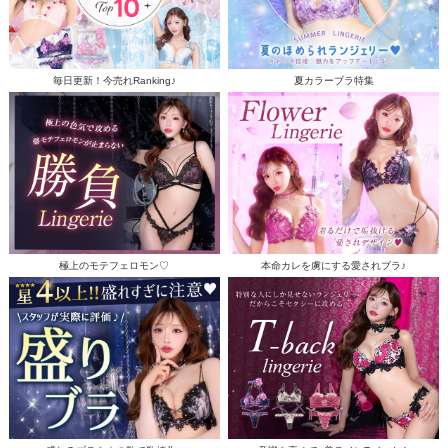
毎日更新！今売れRanking♪
夏カラーブラ特集
極上のモテフェロモン♡
本命カレを虜にする愛されブラ♪