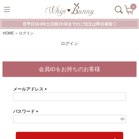
0
⏰平日16:00/土日祝15:00までのご注文は即日発送♡
HOME
ログイン
ログイン
会員IDをお持ちのお客様
メールアドレス
(
必
須
パスワード
)
(
必
須
)