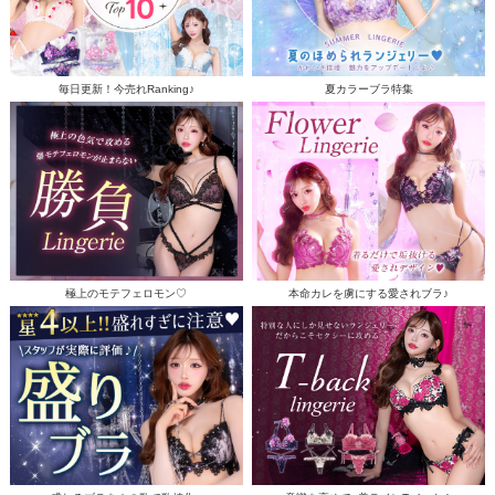
毎日更新！今売れRanking♪
夏カラーブラ特集
極上のモテフェロモン♡
本命カレを虜にする愛されブラ♪