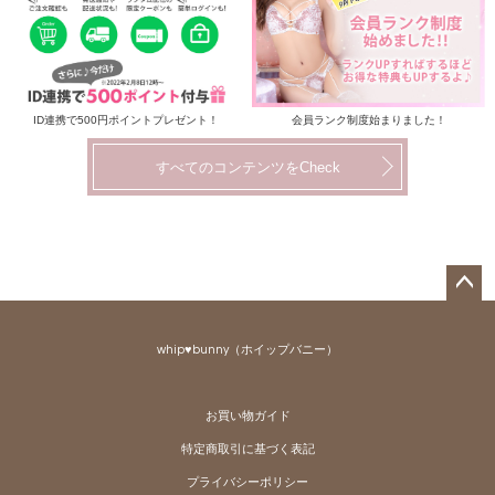
ID連携で500円ポイントプレゼント！
会員ランク制度始まりました！
すべてのコンテンツをCheck
ペー
ジト
whip♥bunny（ホイップバニー）
ップ
へ
お買い物ガイド
特定商取引に基づく表記
プライバシーポリシー