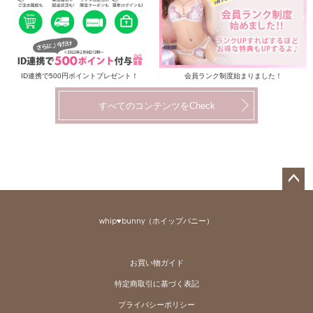
ID連携で500円ポイントプレゼント！
会員ランク制度始まりました！
すべてのコンテンツをCheck
ペー
ジト
whip♥bunny（ホイップバニー）
ップ
へ
お買い物ガイド
特定商取引に基づく表記
プライバシーポリシー