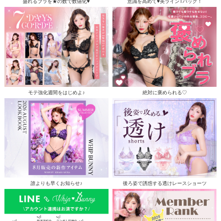
盛れるブラを★の数で数値化♥
意識を高めて♥美ラインTバック！
モテ強化週間をはじめよ♪
絶対に褒められる♡
誰よりも早くお知らせ♪
後ろ姿で誘惑する透けレースショーツ