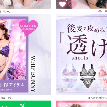
をはじめよ♪
絶対に
お知らせ♪
後ろ姿で誘惑す