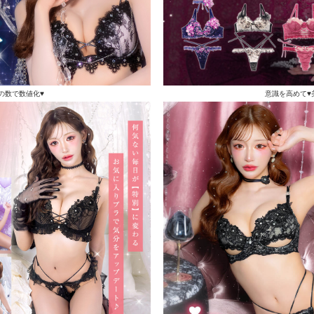
の数で数値化♥
意識を高めて♥