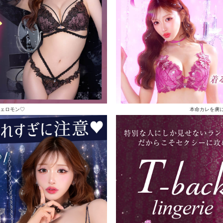
ェロモン♡
本命カレを虜