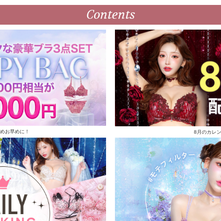
Contents
めお早めに！
8月のカレ