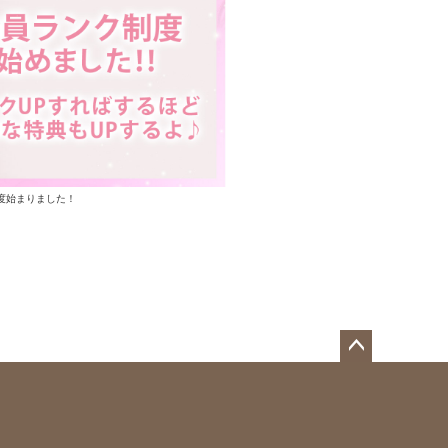
度始まりました！
ペー
ジト
ップ
へ