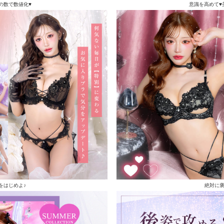
の数で数値化♥
意識を高めて♥
をはじめよ♪
絶対に