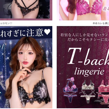
ェロモン♡
本命カレを虜