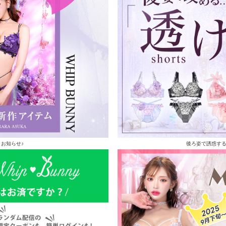
お知らせ♪
後ろ姿で誘惑す