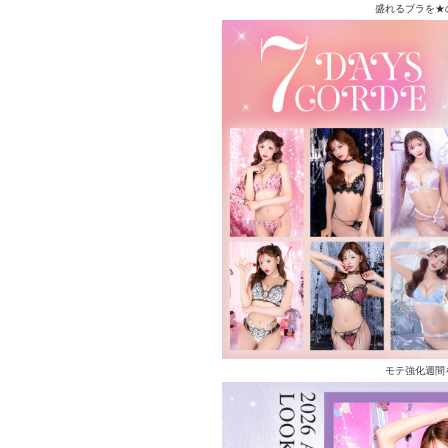
盛れるブラを★
モテ強化週間