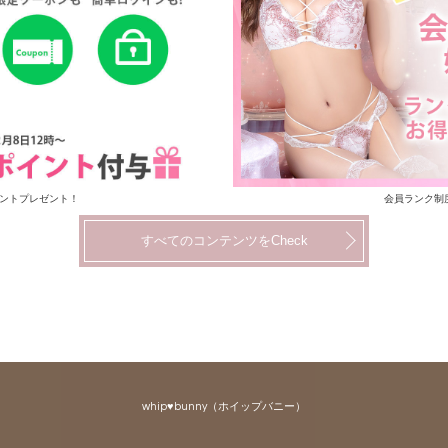
イントプレゼント！
会員ランク制
すべてのコンテンツをCheck
whip♥bunny（ホイップバニー）