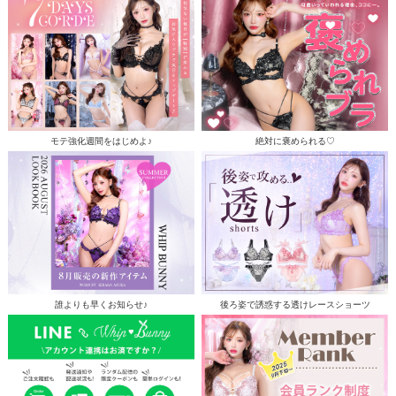
モテ強化週間をはじめよ♪
絶対に褒められる♡
誰よりも早くお知らせ♪
後ろ姿で誘惑する透けレースショーツ