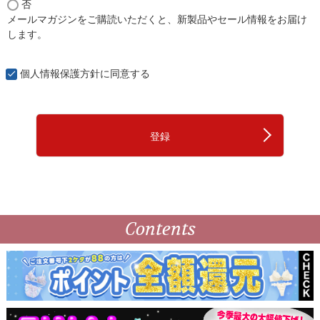
否
必
メールマガジンをご購読いただくと、新製品やセール情報をお届け
須
します。
)
個人情報保護方針
に同意する
登録
Contents