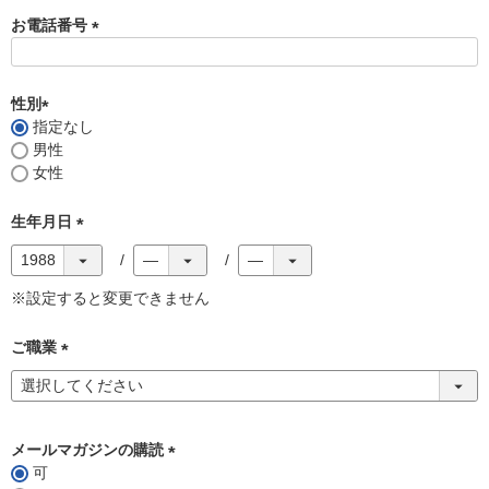
お電話番号
(
必
須
性別
)
指定なし
(
男性
必
女性
須
)
生年月日
(
必
須
※設定すると変更できません
)
ご職業
(
必
須
)
メールマガジンの購読
可
(