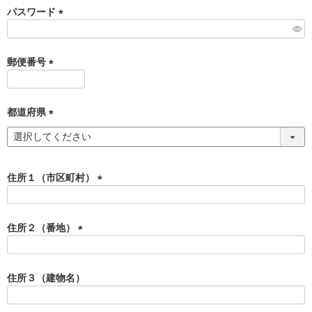
須
パスワード
)
(
必
須
郵便番号
)
(
必
須
都道府県
)
(
必
須
)
住所１（市区町村）
(
必
須
住所２（番地）
)
(
必
須
住所３（建物名）
)