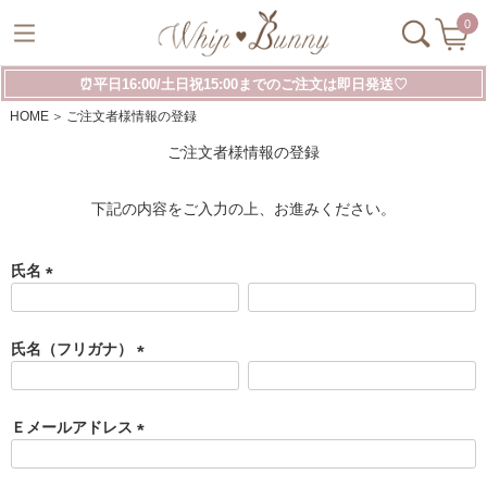
0
⏰平日16:00/土日祝15:00までのご注文は即日発送♡
HOME
ご注文者様情報の登録
ご注文者様情報の登録
下記の内容をご入力の上、お進みください。
氏名
(
必
須
氏名（フリガナ）
)
(
必
須
Ｅメールアドレス
)
(
必