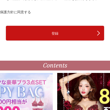
須
)
保護方針
に同意する
登録
Contents