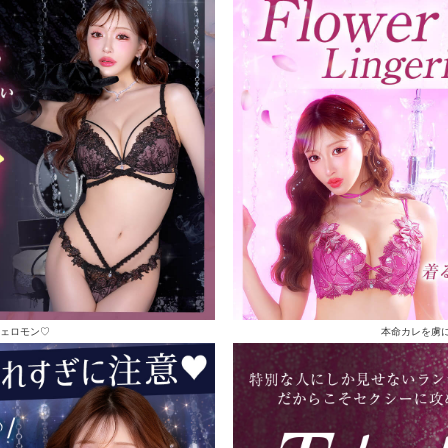
ェロモン♡
本命カレを虜