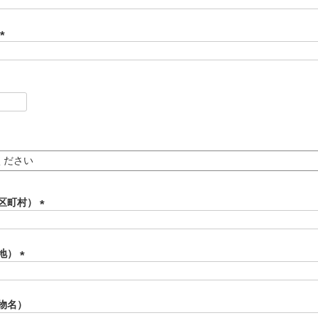
(
必
須
)
(
必
須
)
区町村）
(
必
須
地）
)
(
必
須
物名）
)