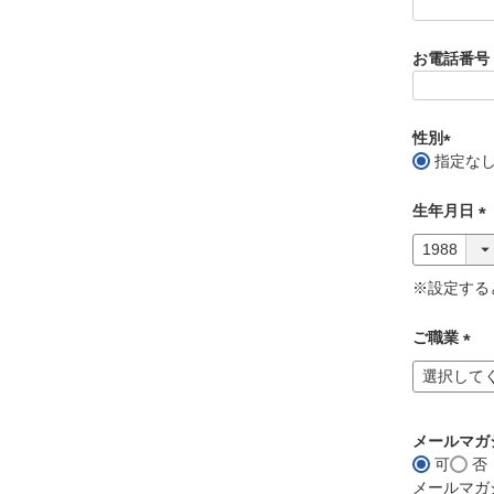
お電話番号
性別
指定な
(
必
生年月日
須
)
(
必
須
※設定する
)
ご職業
(
必
須
)
メールマガ
可
否
メールマガ