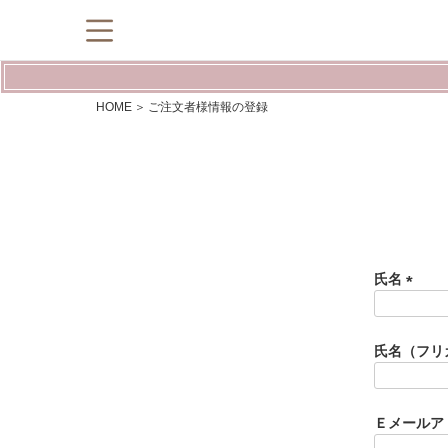
HOME
ご注文者様情報の登録
氏名
(
必
須
氏名（フリ
)
Ｅメールア