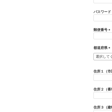
パスワード
郵便番号
(
必
須
都道府県
)
(
必
須
)
住所１（市
住所２（番
住所３（建