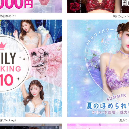
めお早めに！
8月のカレ
Ranking♪
夏カラ