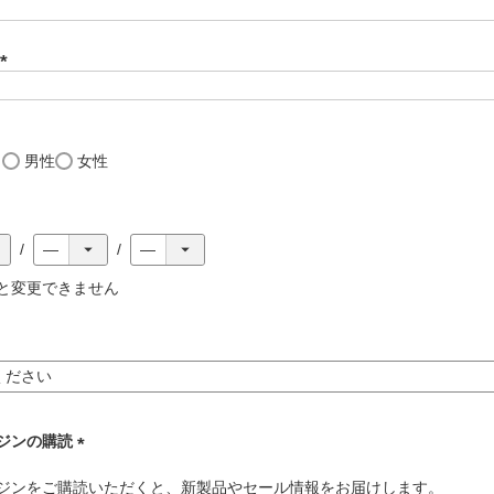
(
必
須
)
し
男性
女性
と変更できません
ジンの購読
(
ジンをご購読いただくと、新製品やセール情報をお届けします。
必