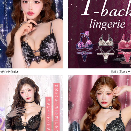
の数で数値化♥
意識を高めて♥