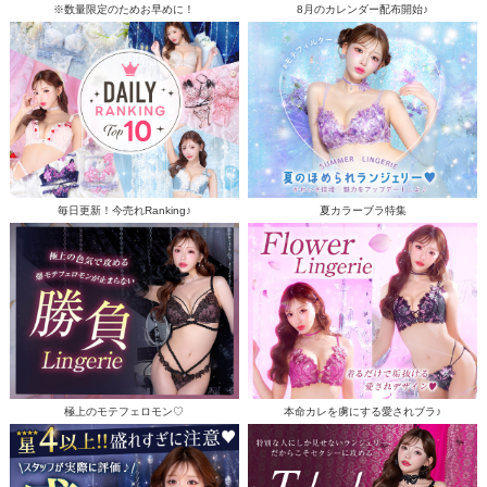
※数量限定のためお早めに！
8月のカレンダー配布開始♪
毎日更新！今売れRanking♪
夏カラーブラ特集
極上のモテフェロモン♡
本命カレを虜にする愛されブラ♪