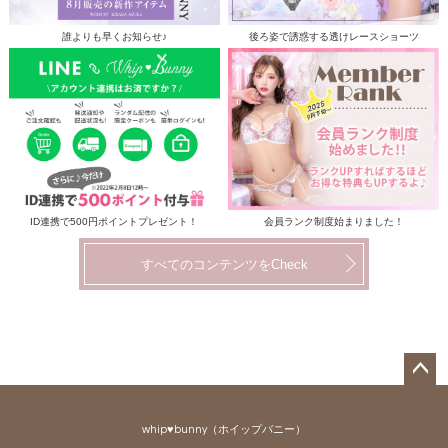
誰よりも早くお知らせ♪
後ろ姿で誘惑する透けレースショーツ
ID連携で500円ポイントプレゼント！
会員ランク制度始まりました！
すべてのコンテンツをCheck
ペー
ジト
whip♥bunny（ホイップバニー）
ップ