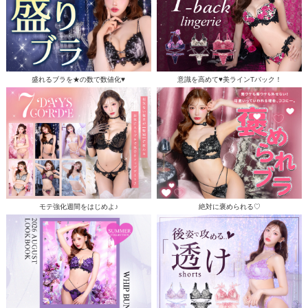
盛れるブラを★の数で数値化♥
意識を高めて♥美ラインTバック！
モテ強化週間をはじめよ♪
絶対に褒められる♡