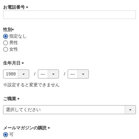
お電話番号
(
必
須
性別
)
指定なし
(
男性
必
女性
須
)
生年月日
(
必
須
※設定すると変更できません
)
ご職業
(
必
須
)
メールマガジンの購読
可
(