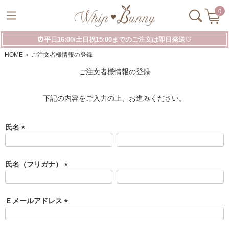
0
⏰平日16:00/土日祝15:00までのご注文は即日発送♡
HOME
ご注文者様情報の登録
ご注文者様情報の登録
下記の内容をご入力の上、お進みください。
氏名
(
必
須
氏名（フリガナ）
)
(
必
須
Ｅメールアドレス
)
(
必