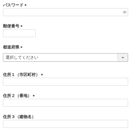
須
パスワード
)
(
必
須
郵便番号
)
(
必
須
都道府県
)
(
必
須
)
住所１（市区町村）
(
必
須
住所２（番地）
)
(
必
須
住所３（建物名）
)