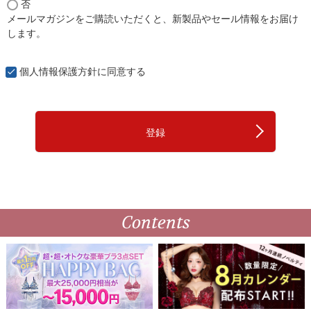
否
必
メールマガジンをご購読いただくと、新製品やセール情報をお届け
須
します。
)
個人情報保護方針
に同意する
登録
Contents