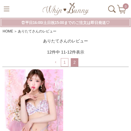
0
⏰平日16:00/土日祝15:00までのご注文は即日発送♡
HOME
ありたてさんのレビュー
ありたてさんのレビュー
12
件中
11
-
12
件表示
1
2