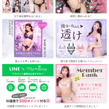
モテ強化週間をはじめよ♪
絶対に褒められる♡
誰よりも早くお知らせ♪
後ろ姿で誘惑する透けレースショーツ
ID連携で500円ポイントプレゼント！
会員ランク制度始まりました！