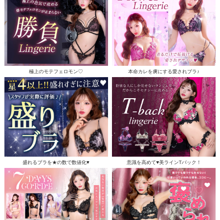
極上のモテフェロモン♡
本命カレを虜にする愛されブラ♪
盛れるブラを★の数で数値化♥
意識を高めて♥美ラインTバック！