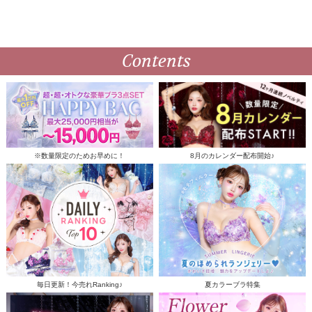
Contents
※数量限定のためお早めに！
8月のカレンダー配布開始♪
毎日更新！今売れRanking♪
夏カラーブラ特集