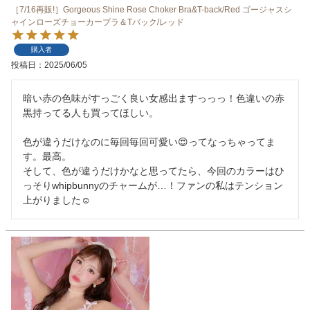
［7/16再販!］Gorgeous Shine Rose Choker Bra&T-back/Red ゴージャスシ
ャインローズチョーカーブラ＆Tバック/レッド
購入者
投稿日
2025/06/05
暗い赤の色味がすっごく良い女感出ますっっっ！色違いの赤
黒持ってる人も買ってほしい。

色が違うだけなのに毎回毎回可愛い😍ってなっちゃってま
す。最高。

そして、色が違うだけかなと思ってたら、今回のカラーはひ
っそりwhipbunnyのチャームが…！ファンの私はテンション
上がりました☺️