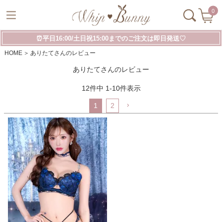
0
⏰平日16:00/土日祝15:00までのご注文は即日発送♡
HOME
ありたてさんのレビュー
ありたてさんのレビュー
12
件中
1
-
10
件表示
1
2