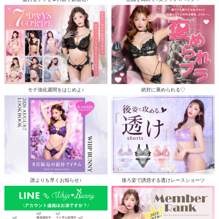
モテ強化週間をはじめよ♪
絶対に褒められる♡
誰よりも早くお知らせ♪
後ろ姿で誘惑する透けレースショーツ