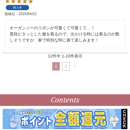
購入者
投稿日
2025/04/22
オーガンジーのリボンが可愛くて可愛くて…！

普段ピタッとした服を着るので、出かける時には着るのが難
しそうですが、家で特別な時に着て楽しみます！
12
件中
1
-
10
件表示
1
2
Contents