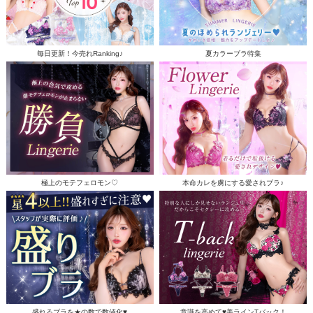
毎日更新！今売れRanking♪
夏カラーブラ特集
極上のモテフェロモン♡
本命カレを虜にする愛されブラ♪
盛れるブラを★の数で数値化♥
意識を高めて♥美ラインTバック！