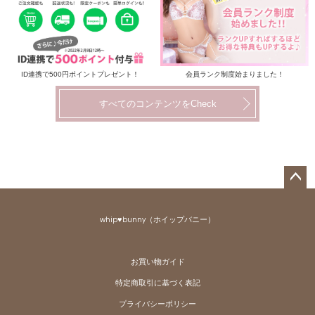
ID連携で500円ポイントプレゼント！
会員ランク制度始まりました！
すべてのコンテンツをCheck
ペー
ジト
whip♥bunny（ホイップバニー）
ップ
へ
お買い物ガイド
特定商取引に基づく表記
プライバシーポリシー