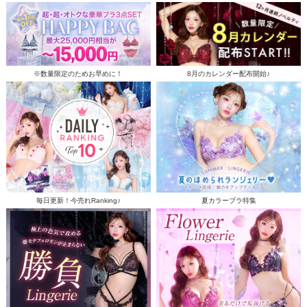
※数量限定のためお早めに！
8月のカレンダー配布開始♪
毎日更新！今売れRanking♪
夏カラーブラ特集