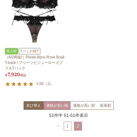
再入荷
TバックSET
［6/2再販!］Pleats Bijou Rose Bra&
T-back / プリーツビジューローズブ
ラ＆Tバック
7,920
¥
税込
5.00
（
2
）
並び替え
価格が安い順
価格が高い順
新着順
51
件中
51
-
51
件表示
1
2