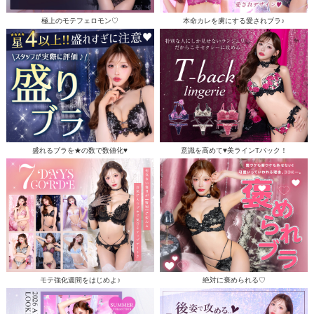
極上のモテフェロモン♡
本命カレを虜にする愛されブラ♪
盛れるブラを★の数で数値化♥
意識を高めて♥美ラインTバック！
モテ強化週間をはじめよ♪
絶対に褒められる♡