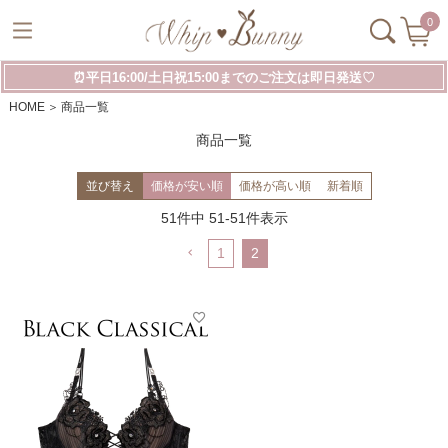
0
⏰平日16:00/土日祝15:00までのご注文は即日発送♡
HOME
商品一覧
商品一覧
並び替え
価格が安い順
価格が高い順
新着順
51
件中
51
-
51
件表示
1
2