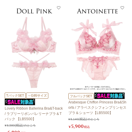
TバックSET
～G85サイズ
フルバックSET
Arabesque Chiffon Princess Bra&Sh
orts / アラベスクシフォンプリンセス
Lovely Ribbon Ballerina Bra&T-back
ブラ＆ショーツ【LB5500】
/ ラブリーリボンバレリーナブラ＆T
バック 【LB5500】
¥
8,140
のところ
5,900
¥
8,580
のところ
¥
税込