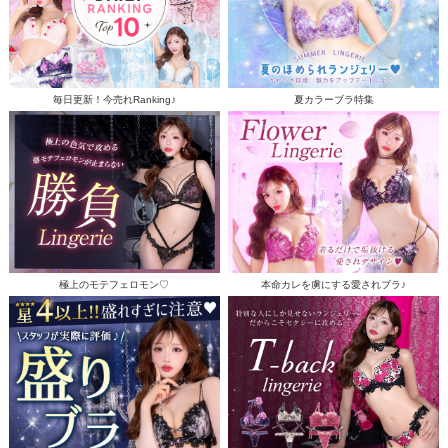
毎日更新！今売れRanking♪
夏カラーブラ特集
極上のモテフェロモン♡
本命カレを虜にする愛されブラ♪