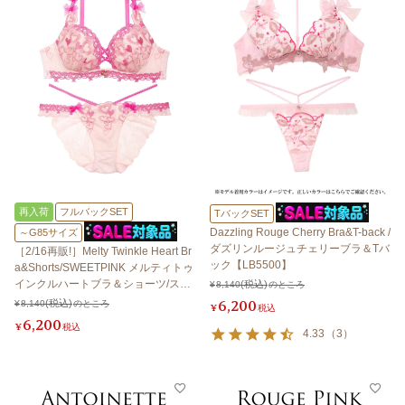
再入荷
フルバックSET
TバックSET
Dazzling Rouge Cherry Bra&T-back /
～G85サイズ
ダズリンルージュチェリーブラ＆Tバ
［2/16再販!］Melty Twinkle Heart Br
ック【LB5500】
a&Shorts/SWEETPINK メルティトゥ
インクルハートブラ＆ショーツ/スイ
¥
8,140
のところ
ートピンク 【LB5500】
6,200
¥
8,140
のところ
¥
税込
6,200
¥
税込
4.33
（
3
）