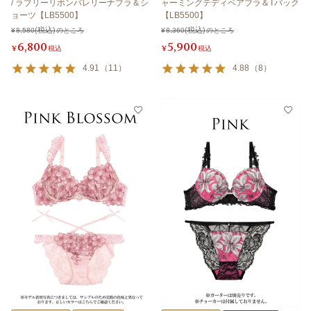
/ ラブリーリボンバレリーナブラ＆シ
ャーミングテディベアブラ＆Tバック
ョーツ【LB5500】
【LB5500】
¥
8,580
のところ
¥
8,360
のところ
6,800
5,900
¥
税込
¥
税込
4.91
（
11
）
4.88
（
8
）