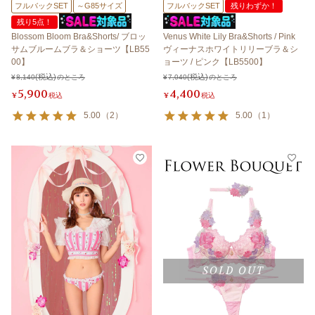
フルバックSET
～G85サイズ
フルバックSET
残りわずか！
残り5点！
Blossom Bloom Bra&Shorts/ ブロッ
Venus White Lily Bra&Shorts / Pink
サムブルームブラ＆ショーツ【LB55
ヴィーナスホワイトリリーブラ＆シ
00】
ョーツ / ピンク【LB5500】
¥
8,140
のところ
¥
7,040
のところ
5,900
4,400
¥
税込
¥
税込
5.00
（
2
）
5.00
（
1
）
SOLD OUT