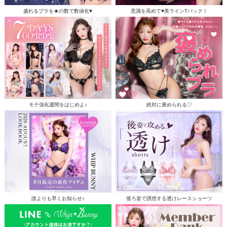
盛れるブラを★の数で数値化♥
意識を高めて♥美ラインTバック！
モテ強化週間をはじめよ♪
絶対に褒められる♡
誰よりも早くお知らせ♪
後ろ姿で誘惑する透けレースショーツ