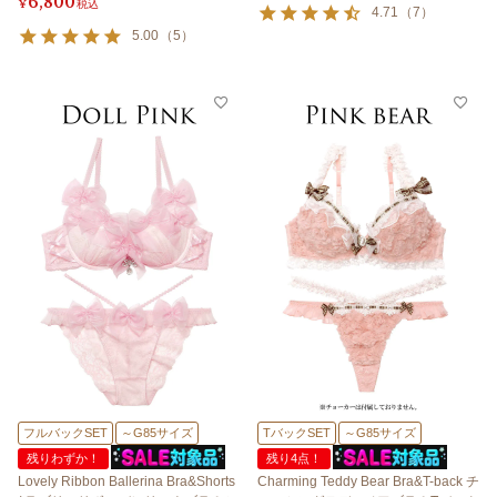
6,800
¥
税込
4.71
（
7
）
5.00
（
5
）
フルバックSET
～G85サイズ
TバックSET
～G85サイズ
残りわずか！
残り4点！
Lovely Ribbon Ballerina Bra&Shorts
Charming Teddy Bear Bra&T-back チ