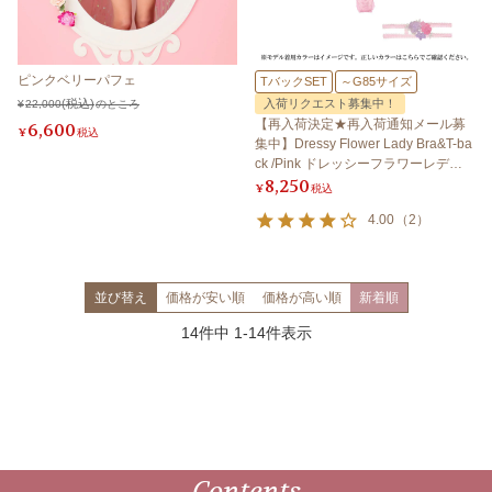
ピンクベリーパフェ
TバックSET
～G85サイズ
入荷リクエスト募集中！
¥
22,000
のところ
【再入荷決定★再入荷通知メール募
6,600
¥
税込
集中】Dressy Flower Lady Bra&T-ba
ck /Pink ドレッシーフラワーレディ
8,250
ブラ＆Tバック /ピンク
¥
税込
4.00
（
2
）
並び替え
価格が安い順
価格が高い順
新着順
14
件中
1
-
14
件表示