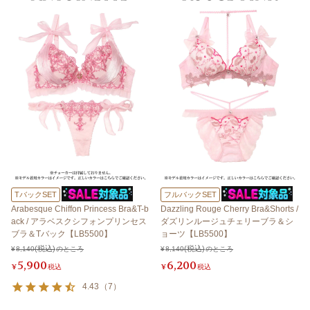
TバックSET
フルバックSET
Arabesque Chiffon Princess Bra&T-b
Dazzling Rouge Cherry Bra&Shorts /
ack / アラベスクシフォンプリンセス
ダズリンルージュチェリーブラ＆シ
ブラ＆Tバック【LB5500】
ョーツ【LB5500】
¥
8,140
のところ
¥
8,140
のところ
5,900
6,200
¥
税込
¥
税込
4.43
（
7
）