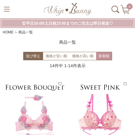
0
⏰平日16:00/土日祝15:00までのご注文は即日発送♡
HOME
商品一覧
商品一覧
並び替え
価格が安い順
価格が高い順
新着順
14
件中
1
-
14
件表示