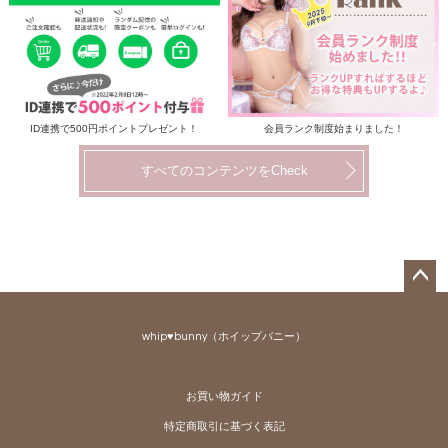
ID連携で500円ポイントプレゼント！
会員ランク制度始まりました！
すべてのコンテンツをCheck
ペー
ジト
whip♥bunny（ホイップバニー）
ップ
へ
お買い物ガイド
特定商取引に基づく表記