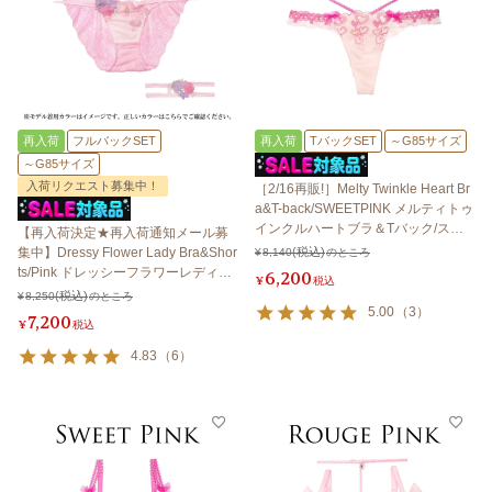
再入荷
フルバックSET
再入荷
TバックSET
～G85サイズ
～G85サイズ
入荷リクエスト募集中！
［2/16再販!］Melty Twinkle Heart Br
a&T-back/SWEETPINK メルティトゥ
インクルハートブラ＆Tバック/スイ
【再入荷決定★再入荷通知メール募
ートピンク 【LB5500】
集中】Dressy Flower Lady Bra&Shor
¥
8,140
のところ
ts/Pink ドレッシーフラワーレディブ
6,200
¥
税込
ラ＆ショーツ /ピンク
¥
8,250
のところ
5.00
（
3
）
7,200
¥
税込
4.83
（
6
）