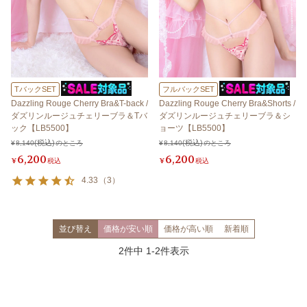
TバックSET
フルバックSET
Dazzling Rouge Cherry Bra&T-back /
Dazzling Rouge Cherry Bra&Shorts /
ダズリンルージュチェリーブラ＆Tバ
ダズリンルージュチェリーブラ＆シ
ック【LB5500】
ョーツ【LB5500】
¥
8,140
のところ
¥
8,140
のところ
6,200
6,200
¥
税込
¥
税込
4.33
（
3
）
並び替え
価格が安い順
価格が高い順
新着順
2
件中
1
-
2
件表示