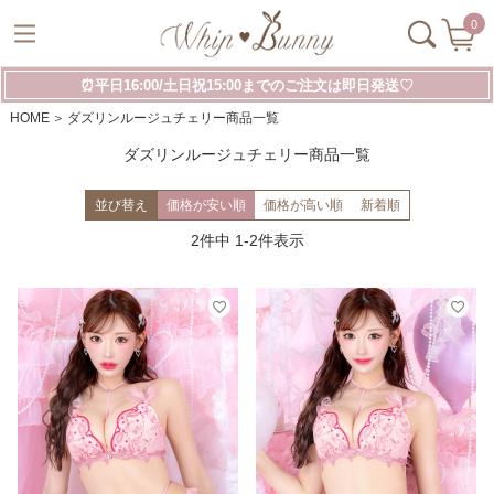
0
⏰平日16:00/土日祝15:00までのご注文は即日発送♡
HOME
ダズリンルージュチェリー商品一覧
ダズリンルージュチェリー商品一覧
並び替え
価格が安い順
価格が高い順
新着順
2
件中
1
-
2
件表示