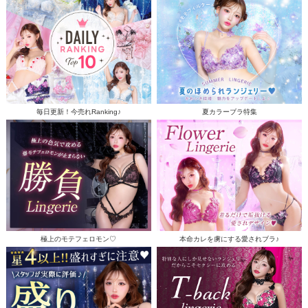
毎日更新！今売れRanking♪
夏カラーブラ特集
極上のモテフェロモン♡
本命カレを虜にする愛されブラ♪