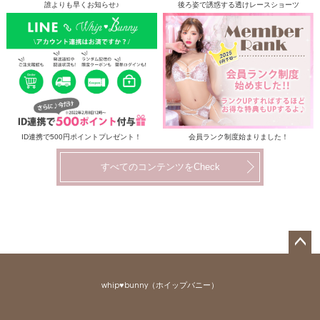
誰よりも早くお知らせ♪
後ろ姿で誘惑する透けレースショーツ
ID連携で500円ポイントプレゼント！
会員ランク制度始まりました！
すべてのコンテンツをCheck
ペー
ジト
whip♥bunny（ホイップバニー）
ップ
へ