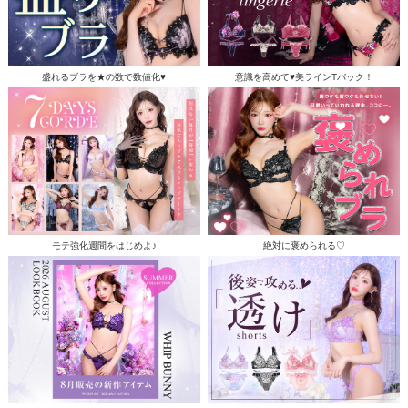
盛れるブラを★の数で数値化♥
意識を高めて♥美ラインTバック！
モテ強化週間をはじめよ♪
絶対に褒められる♡