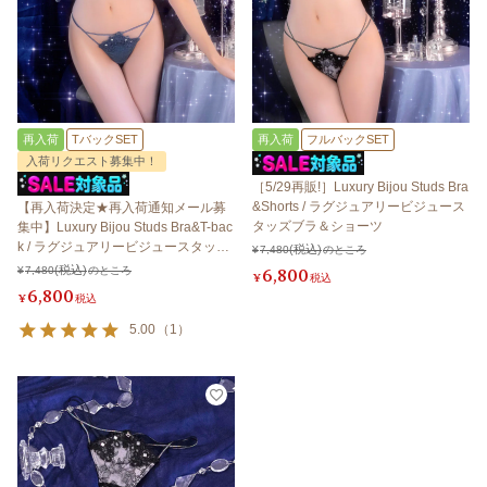
再入荷
TバックSET
再入荷
フルバックSET
入荷リクエスト募集中！
［5/29再販!］Luxury Bijou Studs Bra
&Shorts / ラグジュアリービジュース
【再入荷決定★再入荷通知メール募
タッズブラ＆ショーツ
集中】Luxury Bijou Studs Bra&T-bac
k / ラグジュアリービジュースタッズ
¥
7,480
のところ
ブラ＆Tバック
¥
7,480
のところ
6,800
¥
税込
6,800
¥
税込
5.00
（
1
）