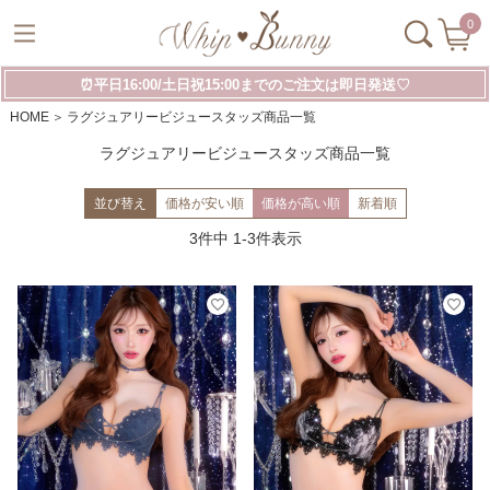
0
⏰平日16:00/土日祝15:00までのご注文は即日発送♡
HOME
ラグジュアリービジュースタッズ商品一覧
ラグジュアリービジュースタッズ商品一覧
並び替え
価格が安い順
価格が高い順
新着順
3
件中
1
-
3
件表示