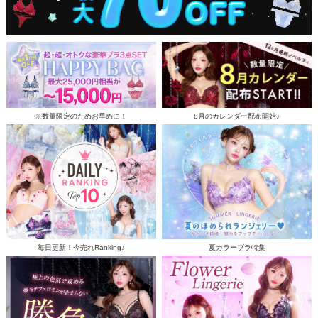
※数量限定のためお早めに！
8月のカレンダー配布開始♪
毎日更新！今売れRanking♪
夏カラーブラ特集