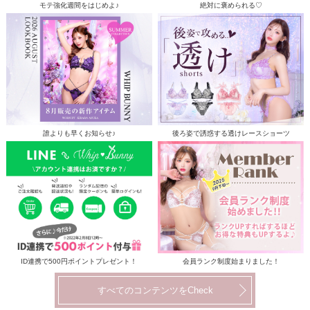
モテ強化週間をはじめよ♪
絶対に褒められる♡
誰よりも早くお知らせ♪
後ろ姿で誘惑する透けレースショーツ
ID連携で500円ポイントプレゼント！
会員ランク制度始まりました！
すべてのコンテンツをCheck