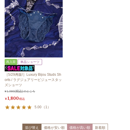
再入荷
単品ショーツ
［5/29再販!］Luxury Bijou Studs Sh
orts / ラグジュアリービジュースタッ
ズショーツ
¥
1,980
のところ
1,800
¥
税込
5.00
（
1
）
並び替え
価格が安い順
価格が高い順
新着順