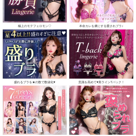
極上のモテフェロモン♡
本命カレを虜にする愛されブラ♪
盛れるブラを★の数で数値化♥
意識を高めて♥美ラインTバック！