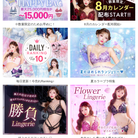
※数量限定のためお早めに！
8月のカレンダー配布開始♪
毎日更新！今売れRanking♪
夏カラーブラ特集