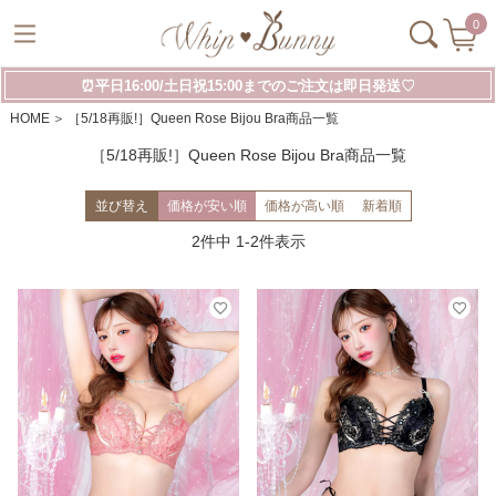
0
⏰平日16:00/土日祝15:00までのご注文は即日発送♡
HOME
［5/18再販!］Queen Rose Bijou Bra商品一覧
［5/18再販!］Queen Rose Bijou Bra商品一覧
並び替え
価格が安い順
価格が高い順
新着順
2
件中
1
-
2
件表示