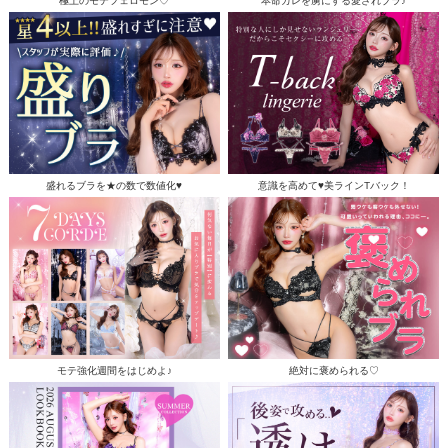
極上のモテフェロモン♡
本命カレを虜にする愛されブラ♪
盛れるブラを★の数で数値化♥
意識を高めて♥美ラインTバック！
モテ強化週間をはじめよ♪
絶対に褒められる♡