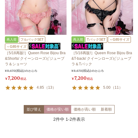
再入荷
フルバックSET
再入荷
TバックSET
～G85サイズ
～G85サイズ
［5/18再販!］Queen Rose Bijou Bra
［5/18再販!］Queen Rose Bijou Bra
&Shorts/ クイーンローズビジューブ
&T-back/ クイーンローズビジューブ
ラ＆ショーツ
ラ＆Tバック
¥
8,470
のところ
¥
8,470
のところ
7,200
7,200
¥
税込
¥
税込
4.85
（
13
）
5.00
（
11
）
並び替え
価格が安い順
価格が高い順
新着順
2
件中
1
-
2
件表示