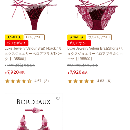
★SALE★
TバックSET
★SALE★
フルバックSET
残りわずか！
残りわずか！
Luxe Jewelry Velour Bra&T-back / リ
Luxe Jewelry Velour Bra&Shorts / リ
ュクスジュエリーベロアブラ＆Tバッ
ュクスジュエリーベロアブラ＆ショ
ク【LB5500】
ーツ【LB5500】
¥
8,580
のところ
¥
8,580
のところ
7,920
7,920
¥
税込
¥
税込
4.67
（
3
）
4.83
（
6
）