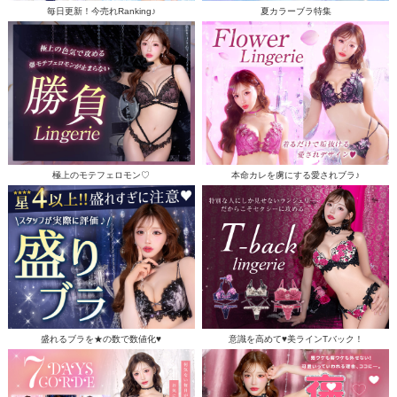
毎日更新！今売れRanking♪
夏カラーブラ特集
極上のモテフェロモン♡
本命カレを虜にする愛されブラ♪
盛れるブラを★の数で数値化♥
意識を高めて♥美ラインTバック！