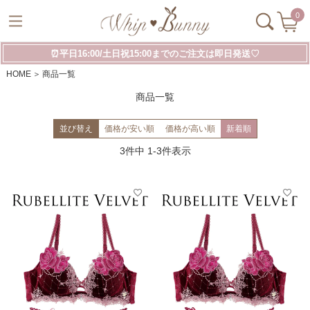
0
⏰平日16:00/土日祝15:00までのご注文は即日発送♡
HOME
商品一覧
商品一覧
並び替え
価格が安い順
価格が高い順
新着順
3
件中
1
-
3
件表示