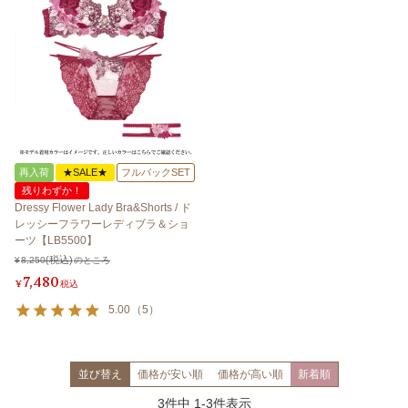
再入荷
★SALE★
フルバックSET
残りわずか！
Dressy Flower Lady Bra&Shorts / ド
レッシーフラワーレディブラ＆ショ
ーツ【LB5500】
¥
8,250
のところ
7,480
¥
税込
5.00
（
5
）
並び替え
価格が安い順
価格が高い順
新着順
3
件中
1
-
3
件表示