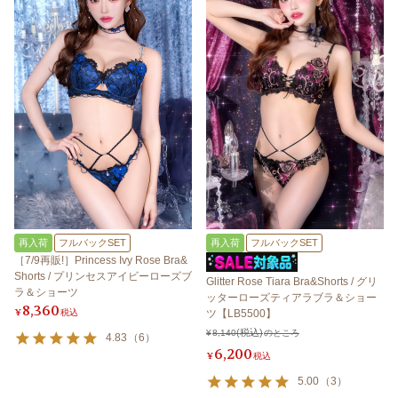
再入荷
フルバックSET
再入荷
フルバックSET
［7/9再販!］Princess Ivy Rose Bra&
Shorts / プリンセスアイビーローズブ
Glitter Rose Tiara Bra&Shorts / グリ
ラ＆ショーツ
ッターローズティアラブラ＆ショー
8,360
¥
税込
ツ【LB5500】
¥
8,140
のところ
4.83
（
6
）
6,200
¥
税込
5.00
（
3
）