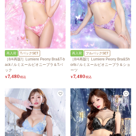
再入荷
TバックSET
再入荷
フルバックSET
［8/4再販!］Lumiere Peony Bra&T-b
［8/4再販!］Lumiere Peony Bra&Sh
ack / ルミエールピオニーブラ＆Tバ
orts / ルミエールピオニーブラ＆ショ
ック
ーツ
7,480
7,480
¥
税込
¥
税込