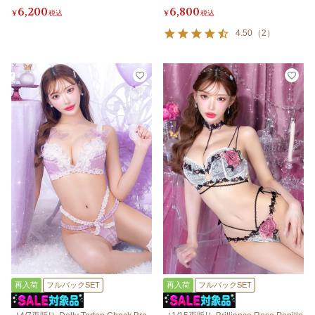
6,200
6,800
¥
税込
¥
税込
4.50
（
2
）
再入荷
フルバックSET
再入荷
フルバックSET