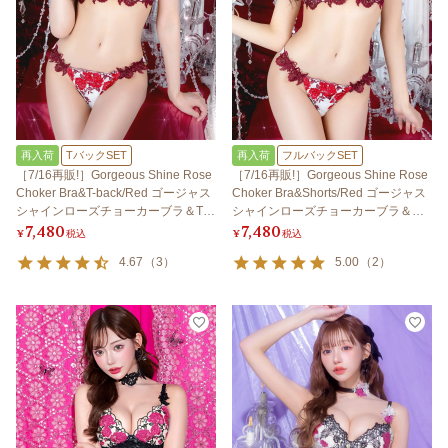
再入荷
TバックSET
再入荷
フルバックSET
［7/16再販!］Gorgeous Shine Rose
［7/16再販!］Gorgeous Shine Rose
Choker Bra&T-back/Red ゴージャス
Choker Bra&Shorts/Red ゴージャス
シャインローズチョーカーブラ＆Tバ
シャインローズチョーカーブラ＆シ
7,480
7,480
ック/レッド
ョーツ/レッド
¥
税込
¥
税込
4.67
（
3
）
5.00
（
2
）