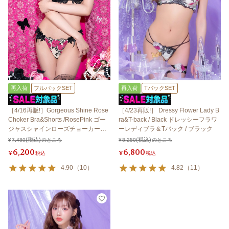
再入荷
フルバックSET
再入荷
TバックSET
［4/16再販!］Gorgeous Shine Rose
［4/23再販!］ Dressy Flower Lady B
Choker Bra&Shorts /RosePink ゴー
ra&T-back / Black ドレッシーフラワ
ジャスシャインローズチョーカーブ
ーレディブラ＆Tバック / ブラック
ラ＆ショーツ / ローズピンク
¥
7,480
のところ
¥
8,250
のところ
6,200
6,800
¥
税込
¥
税込
4.90
（
10
）
4.82
（
11
）