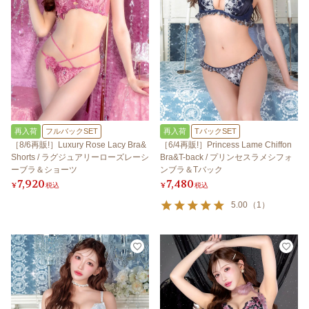
再入荷
フルバックSET
再入荷
TバックSET
［8/6再販!］Luxury Rose Lacy Bra&
［6/4再販!］Princess Lame Chiffon
Shorts / ラグジュアリーローズレーシ
Bra&T-back / プリンセスラメシフォ
ーブラ＆ショーツ
ンブラ＆Tバック
7,920
7,480
¥
税込
¥
税込
5.00
（
1
）