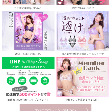
モテ強化週間をはじめよ♪
絶対に褒められる♡
誰よりも早くお知らせ♪
後ろ姿で誘惑する透けレースショーツ
ID連携で500円ポイントプレゼント！
会員ランク制度始まりました！
すべてのコンテンツをCheck