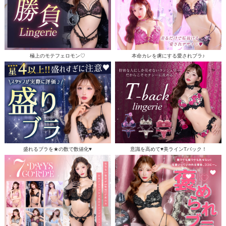
極上のモテフェロモン♡
本命カレを虜にする愛されブラ♪
盛れるブラを★の数で数値化♥
意識を高めて♥美ラインTバック！