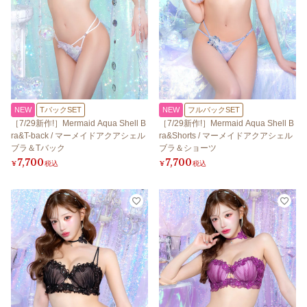
NEW
TバックSET
NEW
フルバックSET
［7/29新作!］Mermaid Aqua Shell B
［7/29新作!］Mermaid Aqua Shell B
ra&T-back / マーメイドアクアシェル
ra&Shorts / マーメイドアクアシェル
ブラ＆Tバック
ブラ＆ショーツ
7,700
7,700
¥
税込
¥
税込