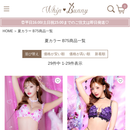
0
⏰平日16:00/土日祝15:00までのご注文は即日発送♡
HOME
夏カラー B75商品一覧
夏カラー B75商品一覧
並び替え
価格が安い順
価格が高い順
新着順
29
件中
1
-
29
件表示