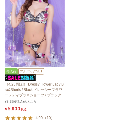
再入荷
フルバックSET
［4/23再販!］ Dressy Flower Lady B
ra&Shorts / Black ドレッシーフラワ
ーレディブラ＆ショーツ / ブラック
¥
8,250
のところ
6,800
¥
税込
4.90
（
10
）