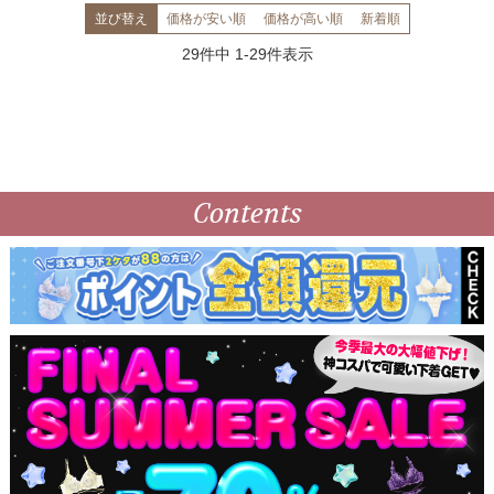
並び替え
価格が安い順
価格が高い順
新着順
29
件中
1
-
29
件表示
Contents