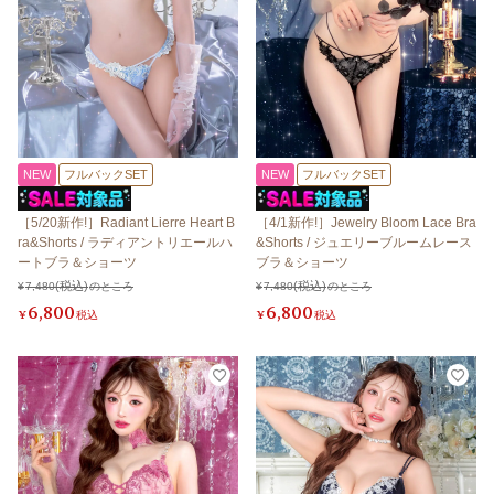
NEW
フルバックSET
NEW
フルバックSET
［5/20新作!］Radiant Lierre Heart B
［4/1新作!］Jewelry Bloom Lace Bra
ra&Shorts / ラディアントリエールハ
&Shorts / ジュエリーブルームレース
ートブラ＆ショーツ
ブラ＆ショーツ
¥
7,480
のところ
¥
7,480
のところ
6,800
6,800
¥
税込
¥
税込