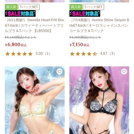
再入荷
TバックSET
再入荷
TバックSET
［6/11再販!］Sweetie Heart Frill Bra
［7/14再販!］Aurora Shine Sequin B
&T-back / スウィーティーハートフリ
ra&T-back / オーロラシャインスパン
ルブラ＆Tバック 【LB5500】
コールブラ＆Tバック
¥
8,140
のところ
¥
8,250
のところ
6,800
7,150
¥
税込
¥
税込
5.00
（
1
）
4.67
（
3
）