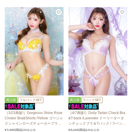
再入荷
フルバックSET
再入荷
TバックSET
［3/23再販!］Gorgeous Shine Rose
［4/7再販!］Dolly Tartan Check Bra
Choker Bra&Shorts /Yellow ゴージャ
&T-back /Lavender ドーリータータ
スシャインローズチョーカーブラ＆
ンチェックブラ＆Tバック / ラベンダ
ショーツ / イエロー
ー
¥
7,480
のところ
¥
8,140
のところ