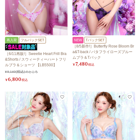
再入荷
フルバックSET
NEW
TバックSET
［8/5新作!］Butterfly Rose Bloom Br
a&T-back / バタフライローズブルー
［6/11再販!］Sweetie Heart Frill Bra
ムブラ＆Tバック
&Shorts / スウィーティーハートフリ
7,480
¥
税込
ルブラ＆ショーツ 【LB5500】
¥
8,140
のところ
6,800
¥
税込