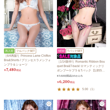
再入荷
フルバックSET
NEW
TバックSET
［6/4再販!］Princess Lame Chiffon
Bra&Shorts / プリンセスラメシフォ
［1/14新作!］Romantic Ribbon Bou
ンブラ＆ショーツ
quet Bra&T-back/ ロマンティックリ
7,480
¥
税込
ボンブーケブラ＆Tバック 【LB550
0】
¥
7,920
のところ
6,200
¥
税込
5.00
（
1
）