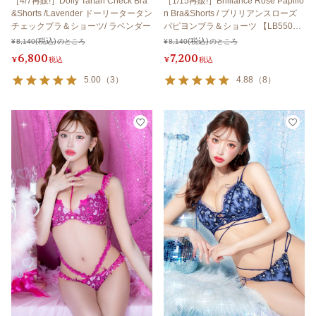
［4/7再販!］Dolly Tartan Check Bra
［1/15再販!］Brilliance Rose Papillo
&Shorts /Lavender ドーリータータン
n Bra&Shorts / ブリリアンスローズ
チェックブラ＆ショーツ/ ラベンダー
パピヨンブラ＆ショーツ 【LB550
0】
¥
8,140
のところ
¥
8,140
のところ
6,800
7,200
¥
税込
¥
税込
5.00
（
3
）
4.88
（
8
）