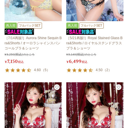
再入荷
フルバックSET
再入荷
フルバックSET
［7/14再販!］Aurora Shine Sequin B
［5/21再販!］Royal Stained Glass B
ra&Shorts / オーロラシャインスパン
ra&Shorts / ロイヤルステンドグラス
コールブラ＆ショーツ
ブラ＆ショーツ
¥
8,250
のところ
¥
8,140
のところ
7,150
6,499
¥
税込
¥
税込
4.60
（
5
）
4.50
（
2
）