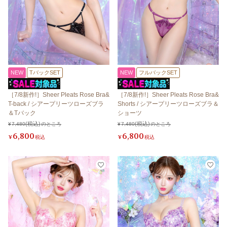
NEW
TバックSET
NEW
フルバックSET
［7/8新作!］Sheer Pleats Rose Bra&
［7/8新作!］Sheer Pleats Rose Bra&
T-back / シアープリーツローズブラ
Shorts / シアープリーツローズブラ＆
＆Tバック
ショーツ
¥
7,480
のところ
¥
7,480
のところ
6,800
6,800
¥
税込
¥
税込