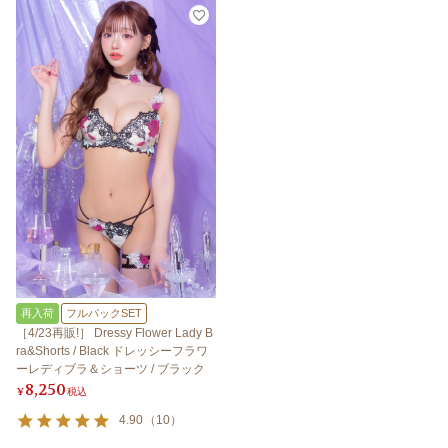
再入荷
フルバックSET
［4/23再販!］ Dressy Flower Lady B
ra&Shorts / Black ドレッシーフラワ
ーレディブラ＆ショーツ / ブラック
8,250
¥
税込
4.90
（
10
）