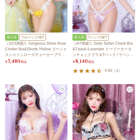
再入荷
フルバックSET
再入荷
TバックSET
［3/23再販!］Gorgeous Shine Rose
［4/7再販!］Dolly Tartan Check Bra
Choker Bra&Shorts /Yellow ゴージャ
&T-back /Lavender ドーリータータ
スシャインローズチョーカーブラ＆
ンチェックブラ＆Tバック / ラベンダ
7,480
8,140
ショーツ / イエロー
ー
¥
税込
¥
税込
4.50
（
2
）