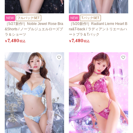
NEW
フルバックSET
NEW
TバックSET
［5/27新作!］Noble Jewel Rose Bra
［5/20新作!］Radiant Lierre Heart B
&Shorts / ノーブルジュエルローズブ
ra&T-back / ラディアントリエールハ
ラ＆ショーツ
ートブラ＆Tバック
7,480
7,480
¥
税込
¥
税込