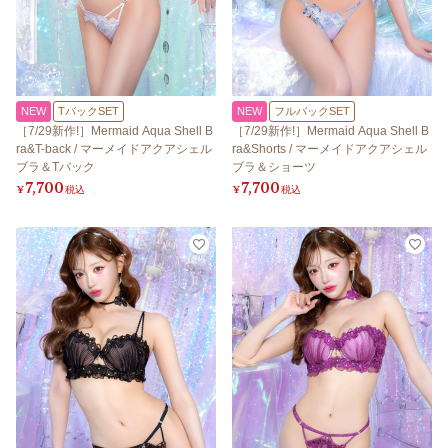
NEW
TバックSET
NEW
フルバックSET
［7/29新作!］Mermaid Aqua Shell B
［7/29新作!］Mermaid Aqua Shell B
ra&T-back / マーメイドアクアシェル
ra&Shorts / マーメイドアクアシェル
ブラ＆Tバック
ブラ＆ショーツ
7,700
7,700
¥
税込
¥
税込