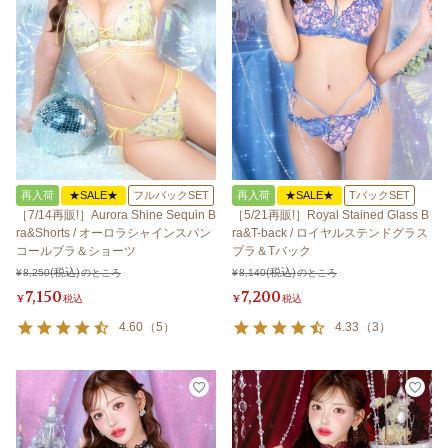
再入荷
★SALE★
フルバックSET
再入荷
★SALE★
TバックSET
［7/14再販!］Aurora Shine Sequin B
［5/21再販!］Royal Stained Glass B
ra&Shorts / オーロラシャインスパン
ra&T-back / ロイヤルステンドグラス
コールブラ＆ショーツ
ブラ＆Tバック
¥
8,250
のところ
¥
8,140
のところ
7,150
7,200
¥
税込
¥
税込
4.60
（
5
）
4.33
（
3
）