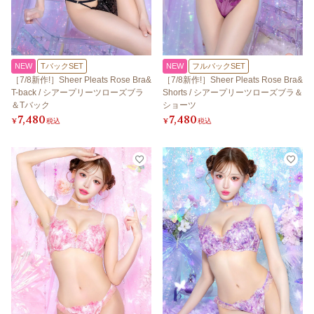
NEW
TバックSET
NEW
フルバックSET
［7/8新作!］Sheer Pleats Rose Bra&
［7/8新作!］Sheer Pleats Rose Bra&
T-back / シアープリーツローズブラ
Shorts / シアープリーツローズブラ＆
＆Tバック
ショーツ
7,480
7,480
¥
税込
¥
税込