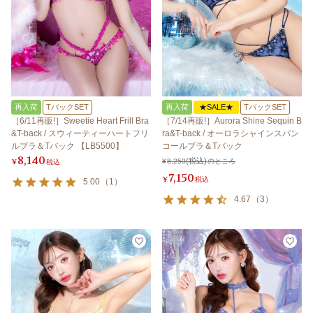
再入荷
TバックSET
再入荷
★SALE★
TバックSET
［6/11再販!］Sweetie Heart Frill Bra
［7/14再販!］Aurora Shine Sequin B
&T-back / スウィーティーハートフリ
ra&T-back / オーロラシャインスパン
ルブラ＆Tバック 【LB5500】
コールブラ＆Tバック
8,140
¥
税込
¥
8,250
のところ
7,150
¥
税込
5.00
（
1
）
4.67
（
3
）