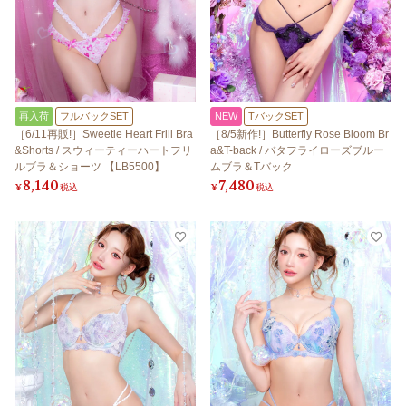
再入荷
フルバックSET
NEW
TバックSET
［6/11再販!］Sweetie Heart Frill Bra
［8/5新作!］Butterfly Rose Bloom Br
&Shorts / スウィーティーハートフリ
a&T-back / バタフライローズブルー
ルブラ＆ショーツ 【LB5500】
ムブラ＆Tバック
8,140
7,480
¥
税込
¥
税込