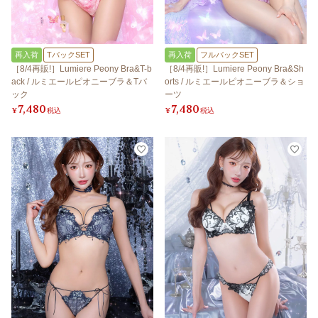
再入荷
TバックSET
再入荷
フルバックSET
［8/4再販!］Lumiere Peony Bra&T-b
［8/4再販!］Lumiere Peony Bra&Sh
ack / ルミエールピオニーブラ＆Tバ
orts / ルミエールピオニーブラ＆ショ
ック
ーツ
7,480
7,480
¥
税込
¥
税込