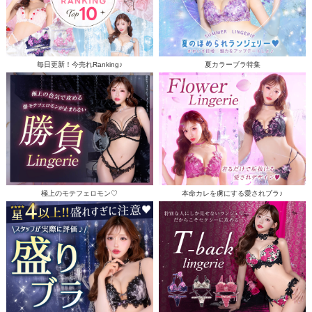
毎日更新！今売れRanking♪
夏カラーブラ特集
極上のモテフェロモン♡
本命カレを虜にする愛されブラ♪