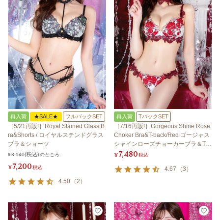
再入荷
★SALE★
フルバックSET
再入荷
TバックSET
［5/21再販!］Royal Stained Glass B
［7/16再販!］Gorgeous Shine Rose
ra&Shorts / ロイヤルステンドグラス
Choker Bra&T-back/Red ゴージャス
ブラ＆ショーツ
シャインローズチョーカーブラ＆Tバ
7,480
ック/レッド
¥
8,140
のところ
¥
税込
7,200
¥
税込
4.67
（
3
）
4.50
（
2
）