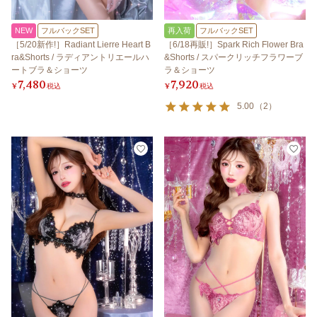
NEW
フルバックSET
再入荷
フルバックSET
［5/20新作!］Radiant Lierre Heart B
［6/18再販!］Spark Rich Flower Bra
ra&Shorts / ラディアントリエールハ
&Shorts / スパークリッチフラワーブ
ートブラ＆ショーツ
ラ＆ショーツ
7,480
7,920
¥
税込
¥
税込
5.00
（
2
）