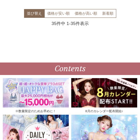
並び替え
価格が安い順
価格が高い順
新着順
35
件中
1
-
35
件表示
Contents
※数量限定のためお早めに！
8月のカレンダー配布開始♪