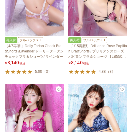
再入荷
フルバックSET
再入荷
フルバックSET
［4/7再販!］Dolly Tartan Check Bra
［1/15再販!］Brilliance Rose Papillo
&Shorts /Lavender ドーリータータン
n Bra&Shorts / ブリリアンスローズ
チェックブラ＆ショーツ/ ラベンダー
パピヨンブラ＆ショーツ 【LB550
8,140
8,140
0】
¥
税込
¥
税込
5.00
（
3
）
4.88
（
8
）