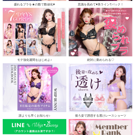
盛れるブラを★の数で数値化♥
意識を高めて♥美ラインTバック！
モテ強化週間をはじめよ♪
絶対に褒められる♡
誰よりも早くお知らせ♪
後ろ姿で誘惑する透けレースショーツ