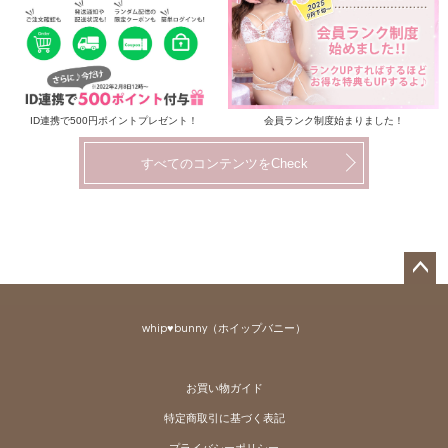
ID連携で500円ポイントプレゼント！
会員ランク制度始まりました！
すべてのコンテンツをCheck
ペー
ジト
whip♥bunny（ホイップバニー）
ップ
へ
お買い物ガイド
特定商取引に基づく表記