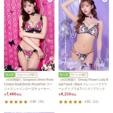
再入荷
フルバックSET
再入荷
TバックSET
［4/16再販!］Gorgeous Shine Rose
［4/23再販!］ Dressy Flower Lady B
Choker Bra&Shorts /RosePink ゴー
ra&T-back / Black ドレッシーフラワ
ジャスシャインローズチョーカーブ
ーレディブラ＆Tバック / ブラック
7,480
8,250
ラ＆ショーツ / ローズピンク
¥
税込
¥
税込
4.90
（
10
）
4.82
（
11
）