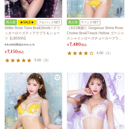
再入荷
★SALE★
フルバックSET
再入荷
TバックSET
Glitter Rose Tiara Bra&Shorts / グリ
［3/23再販!］Gorgeous Shine Rose
ッターローズティアラブラ＆ショー
Choker Bra&T-back /Yellow ゴージャ
ツ【LB5500】
スシャインローズチョーカーブラ＆T
7,480
バック / イエロー
¥
8,140
のところ
¥
税込
7,150
¥
税込
4.00
（
1
）
5.00
（
3
）