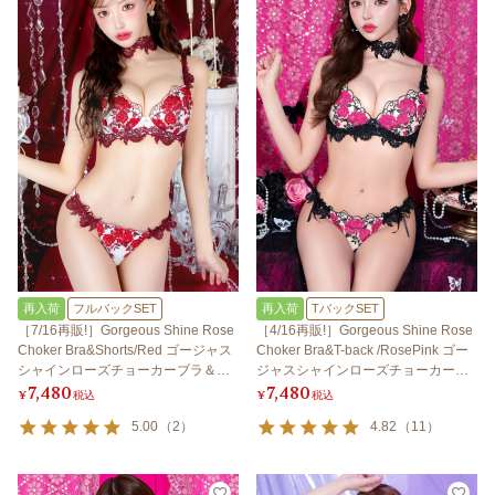
再入荷
フルバックSET
再入荷
TバックSET
［7/16再販!］Gorgeous Shine Rose
［4/16再販!］Gorgeous Shine Rose
Choker Bra&Shorts/Red ゴージャス
Choker Bra&T-back /RosePink ゴー
シャインローズチョーカーブラ＆シ
ジャスシャインローズチョーカーブ
7,480
7,480
ョーツ/レッド
ラ＆Tバック / ローズピンク
¥
税込
¥
税込
5.00
（
2
）
4.82
（
11
）