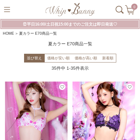
0
⏰平日16:00/土日祝15:00までのご注文は即日発送♡
HOME
夏カラー E70商品一覧
夏カラー E70商品一覧
並び替え
価格が安い順
価格が高い順
新着順
35
件中
1
-
35
件表示