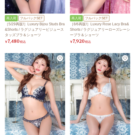
再入荷
フルバックSET
再入荷
フルバックSET
［5/29再販!］Luxury Bijou Studs Bra
［8/6再販!］Luxury Rose Lacy Bra&
&Shorts / ラグジュアリービジュース
Shorts / ラグジュアリーローズレーシ
タッズブラ＆ショーツ
ーブラ＆ショーツ
7,480
7,920
¥
税込
¥
税込