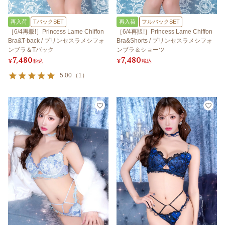
再入荷
TバックSET
再入荷
フルバックSET
［6/4再販!］Princess Lame Chiffon
［6/4再販!］Princess Lame Chiffon
Bra&T-back / プリンセスラメシフォ
Bra&Shorts / プリンセスラメシフォ
ンブラ＆Tバック
ンブラ＆ショーツ
7,480
7,480
¥
税込
¥
税込
5.00
（
1
）