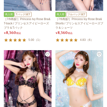
再入荷
TバックSET
再入荷
フルバックSET
［7/9再販!］Princess Ivy Rose Bra&
［7/9再販!］Princess Ivy Rose Bra&
T-back / プリンセスアイビーローズ
Shorts / プリンセスアイビーローズブ
ブラ＆Tバック
ラ＆ショーツ
8,360
8,360
¥
税込
¥
税込
5.00
（
1
）
4.83
（
6
）