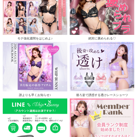
モテ強化週間をはじめよ♪
絶対に褒められる♡
誰よりも早くお知らせ♪
後ろ姿で誘惑する透けレースショーツ