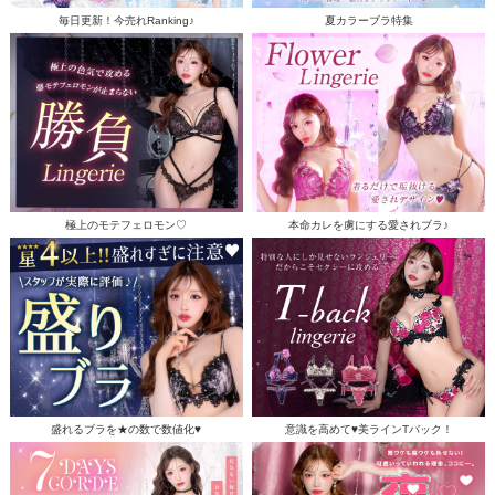
毎日更新！今売れRanking♪
夏カラーブラ特集
極上のモテフェロモン♡
本命カレを虜にする愛されブラ♪
盛れるブラを★の数で数値化♥
意識を高めて♥美ラインTバック！