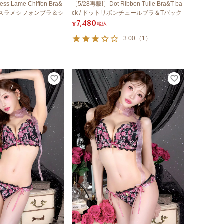
ss Lame Chiffon Bra&
［5/28再販!］Dot Ribbon Tulle Bra&T-ba
リンセスラメシフォンブラ＆シ
ck / ドットリボンチュールブラ＆Tバック
7,480
¥
税込
3.00
（
1
）