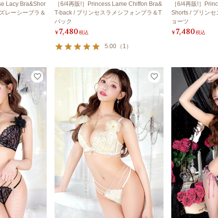
 Lacy Bra&Shor
［6/4再販!］Princess Lame Chiffon Bra&
［6/4再販!］Prince
ローズレーシーブラ＆
T-back / プリンセスラメシフォンブラ＆T
Shorts / プ
バック
ョーツ
7,480
7,480
¥
税込
¥
税込
5.00
（
1
）