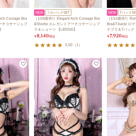
NEW
フルバックSET
NEW
TバックSE
ch Corsage Bra
［1/28新作!］Elegant Arch Corsage Bra
［1/14新作!］Roman
トアーチコサージュブ
&Shorts/ エレガントアーチコサージュブ
Bra&T-back
】
ラ＆ショーツ 【LB5500】
ケブラ＆Tバック 【
8,140
7,920
¥
税込
¥
税込
5.00
（
1
）