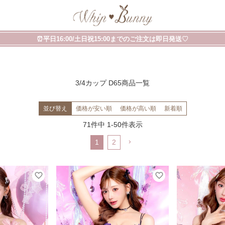
⏰平日16:00/土日祝15:00までのご注文は即日発送♡
3/4カップ D65商品一覧
並び替え
価格が安い順
価格が高い順
新着順
71
件中
1
-
50
件表示
1
2