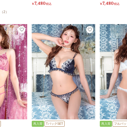
7,480
7,480
¥
税込
¥
税込
（
2
）
再入荷
TバックSET
再入荷
フルバッ