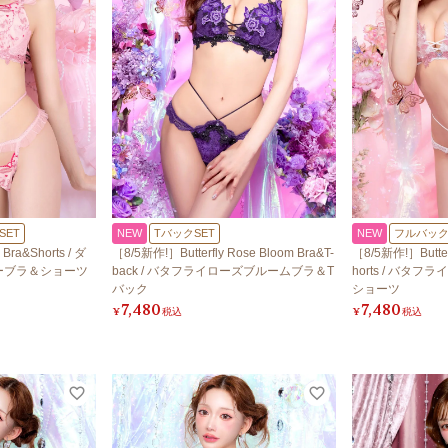
SET
NEW
TバックSET
NEW
フルバック
 Bra&Shorts / ダ
［8/5新作!］Butterfly Rose Bloom Bra&T-
［8/5新作!］Butter
ーブラ＆ショーツ
back / バタフライローズブルームブラ＆T
horts / バタ
バック
ショーツ
7,480
7,480
¥
税込
¥
税込