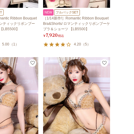
T
NEW
フルバックSET
tic Ribbon Bouquet
［1/14新作!］Romantic Ribbon Bouquet
/ ロマンティックリボンブー
Bra&Shorts/ ロマンティックリボンブーケ
LB5500】
ブラ＆ショーツ 【LB5500】
7,920
¥
税込
5.00
（
1
）
4.20
（
5
）