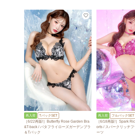
再入荷
TバックSET
再入荷
フルバックSET
［6/22再販!］Butterfly Rose Garden Bra
［6/18再販!］Spark Rich
&T-back / バタフライローズガーデンブラ
orts / スパークリッ
＆Tバック
ーツ