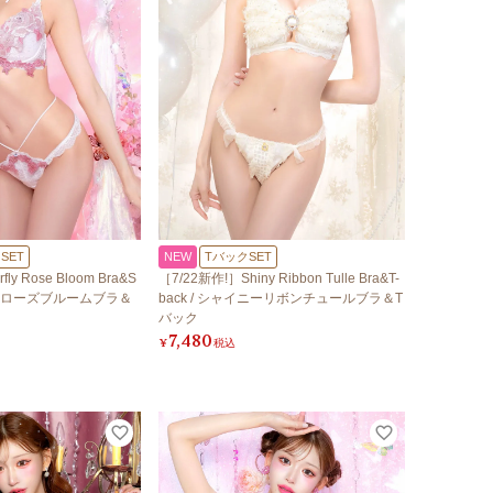
SET
NEW
TバックSET
fly Rose Bloom Bra&S
［7/22新作!］Shiny Ribbon Tulle Bra&T-
フライローズブルームブラ＆
back / シャイニーリボンチュールブラ＆T
バック
7,480
¥
税込