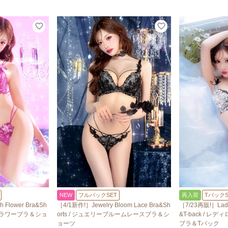
NEW
フルバックSET
再入荷
TバックS
 Flower Bra&Sh
［4/1新作!］Jewelry Bloom Lace Bra&Sh
［7/23再販!］Lady 
チフラワーブラ＆ショ
orts / ジュエリーブルームレースブラ＆シ
&T-back / 
ョーツ
ブラ＆Tバック