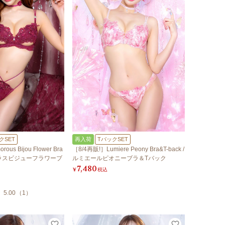
クSET
再入荷
TバックSET
ous Bijou Flower Bra
［8/4再販!］Lumiere Peony Bra&T-back /
グラマラスビジューフラワーブ
ルミエールピオニーブラ＆Tバック
7,480
¥
税込
5.00
（
1
）