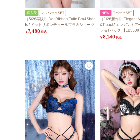
再入荷
フルバックSET
NEW
TバックSET
［5/28再販!］Dot Ribbon Tulle Bra&Shor
［1/28新作!］Elegant Ar
ts / ドットリボンチュールブラ＆ショーツ
&T-back/ エレガン
7,480
ラ＆Tバック 【LB5500
¥
税込
8,140
¥
税込