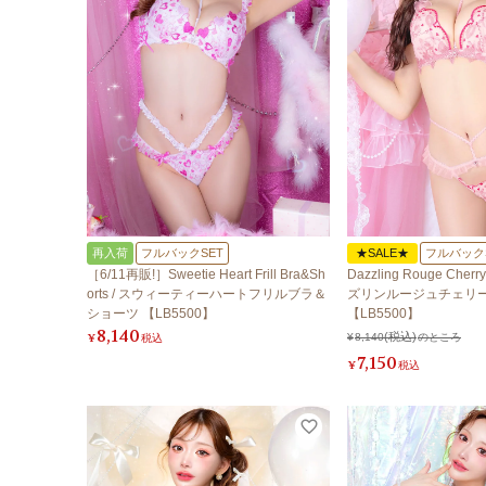
再入荷
フルバックSET
★SALE★
フルバック
［6/11再販!］Sweetie Heart Frill Bra&Sh
Dazzling Rouge Cherry
orts / スウィーティーハートフリルブラ＆
ズリンルージュチェリ
ショーツ 【LB5500】
【LB5500】
8,140
¥
税込
¥
8,140
のところ
7,150
¥
税込