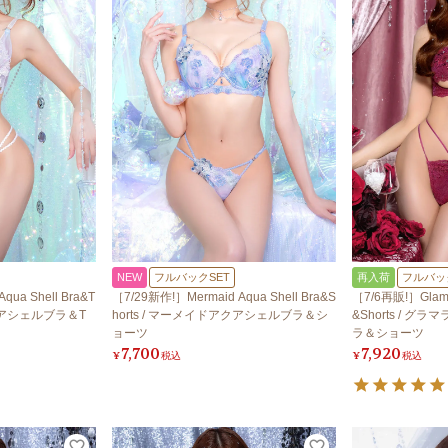
NEW
フルバックSET
再入荷
フルバッ
qua Shell Bra&T
［7/29新作!］Mermaid Aqua Shell Bra&S
［7/6再販!］Glamor
アクアシェルブラ＆T
horts / マーメイドアクアシェルブラ＆シ
&Shorts / 
ョーツ
ラ＆ショーツ
7,700
7,920
¥
税込
¥
税込