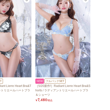
T
NEW
フルバックSET
t Lierre Heart Bra&T
［5/20新作!］Radiant Lierre Heart Bra&S
ィアントリエールハートブラ
horts / ラディアントリエールハートブラ
＆ショーツ
7,480
¥
税込