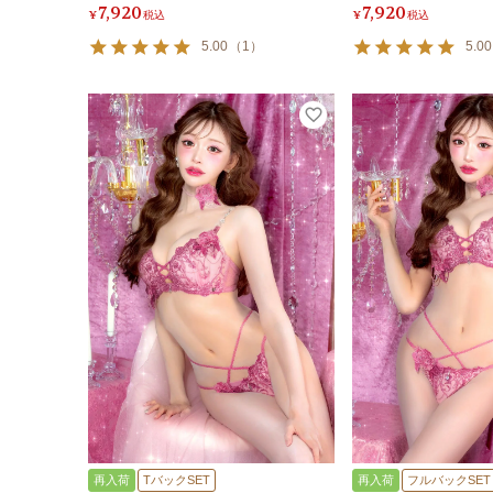
7,920
7,920
¥
税込
¥
税込
5.00
（
1
）
5.00
再入荷
TバックSET
再入荷
フルバックSET