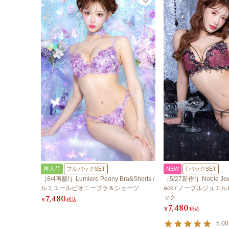
再入荷
フルバックSET
NEW
TバックSET
［8/4再販!］Lumiere Peony Bra&Shorts /
［5/27新作!］Noble Jewe
ルミエールピオニーブラ＆ショーツ
ack / ノーブルジュエ
7,480
ック
¥
税込
7,480
¥
税込
5.00