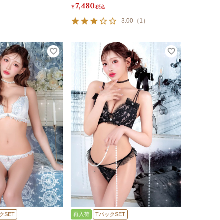
7,480
¥
税込
3.00
（
1
）
クSET
再入荷
TバックSET