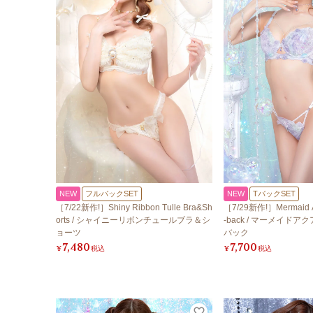
NEW
フルバックSET
NEW
TバックSET
［7/22新作!］Shiny Ribbon Tulle Bra&Sh
［7/29新作!］Mermaid A
orts / シャイニーリボンチュールブラ＆シ
-back / マーメイド
ョーツ
バック
7,480
7,700
¥
税込
¥
税込