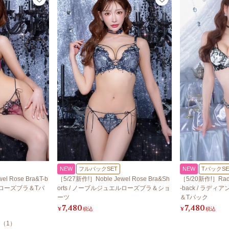
NEW
フルバックSET
NEW
TバックSE
l Rose Bra&T-b
［5/27新作!］Noble Jewel Rose Bra&Sh
［5/20新作!］Radian
ルローズブラ＆Tバ
orts / ノーブルジュエルローズブラ＆ショ
-back / ラデ
ーツ
＆Tバック
7,480
7,480
¥
税込
¥
税込
（
1
）