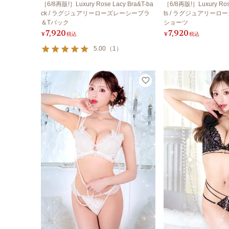
［6/8再販!］Luxury Rose Lacy Bra&T-ba
［6/8再販!］Luxury Rose
ck / ラグジュアリーローズレーシーブラ
ts / ラグジュアリー
＆Tバック
ショーツ
7,920
7,920
¥
税込
¥
税込
5.00
（
1
）