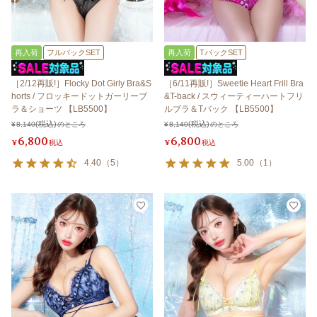
再入荷
フルバックSET
再入荷
TバックSET
［2/12再販!］Flocky Dot Girly Bra&S
［6/11再販!］Sweetie Heart Frill Bra
horts / フロッキードットガーリーブ
&T-back / スウィーティーハートフリ
ラ＆ショーツ 【LB5500】
ルブラ＆Tバック 【LB5500】
¥
8,140
のところ
¥
8,140
のところ
6,800
6,800
¥
税込
¥
税込
4.40
（
5
）
5.00
（
1
）