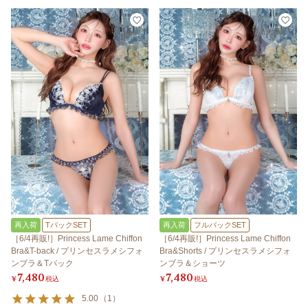
再入荷
TバックSET
再入荷
フルバックSET
［6/4再販!］Princess Lame Chiffon
［6/4再販!］Princess Lame Chiffon
Bra&T-back / プリンセスラメシフォ
Bra&Shorts / プリンセスラメシフォ
ンブラ＆Tバック
ンブラ＆ショーツ
7,480
7,480
¥
税込
¥
税込
5.00
（
1
）