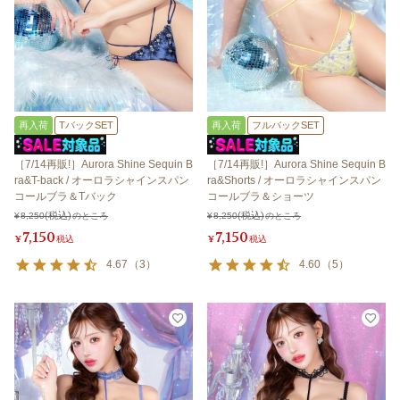
再入荷
TバックSET
再入荷
フルバックSET
［7/14再販!］Aurora Shine Sequin B
［7/14再販!］Aurora Shine Sequin B
ra&T-back / オーロラシャインスパン
ra&Shorts / オーロラシャインスパン
コールブラ＆Tバック
コールブラ＆ショーツ
¥
8,250
のところ
¥
8,250
のところ
7,150
7,150
¥
税込
¥
税込
4.67
（
3
）
4.60
（
5
）