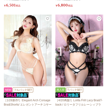
6,501
6,800
¥
税込
¥
税込
NEW
フルバックSET
再入荷
TバックSET
［1/28新作!］Elegant Arch Corsage
［4/20再販!］Lolita Frill Lacy Bra&T-
Bra&Shorts/ エレガントアーチコサー
back / ロリータフリルレーシィブラ