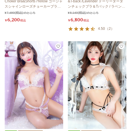
Choker Bra&Shorts /Yellow ゴージャ
&T-back /Lavender ドーリータータ
スシャインローズチョーカーブラ＆
ンチェックブラ＆Tバック / ラベンダ
ショーツ / イエロー
ー
¥
7,480
のところ
¥
8,140
のところ
6,200
6,800
¥
税込
¥
税込
4.50
（
2
）