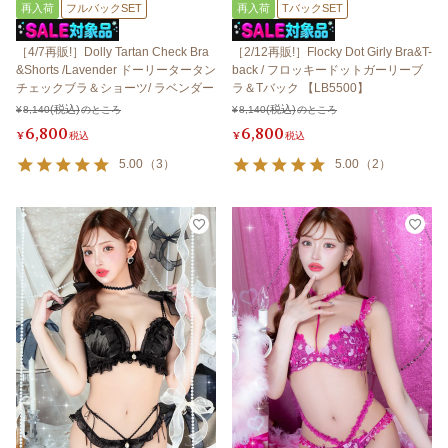
再入荷
フルバックSET
再入荷
TバックSET
［4/7再販!］Dolly Tartan Check Bra
［2/12再販!］Flocky Dot Girly Bra&T-
&Shorts /Lavender ドーリータータン
back / フロッキードットガーリーブ
チェックブラ＆ショーツ/ ラベンダー
ラ＆Tバック 【LB5500】
¥
8,140
のところ
¥
8,140
のところ
6,800
6,800
¥
税込
¥
税込
5.00
（
3
）
5.00
（
2
）