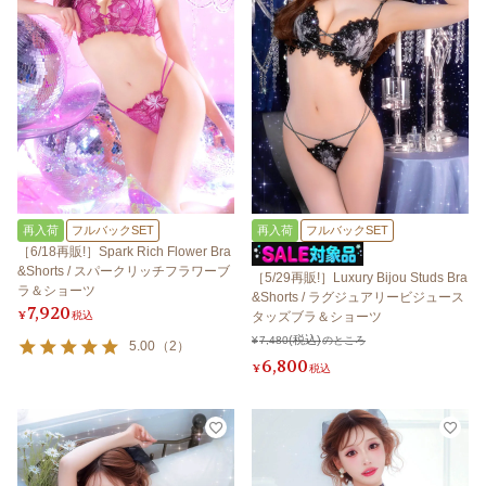
再入荷
フルバックSET
再入荷
フルバックSET
［6/18再販!］Spark Rich Flower Bra
&Shorts / スパークリッチフラワーブ
［5/29再販!］Luxury Bijou Studs Bra
ラ＆ショーツ
&Shorts / ラグジュアリービジュース
7,920
¥
税込
タッズブラ＆ショーツ
¥
7,480
のところ
5.00
（
2
）
6,800
¥
税込