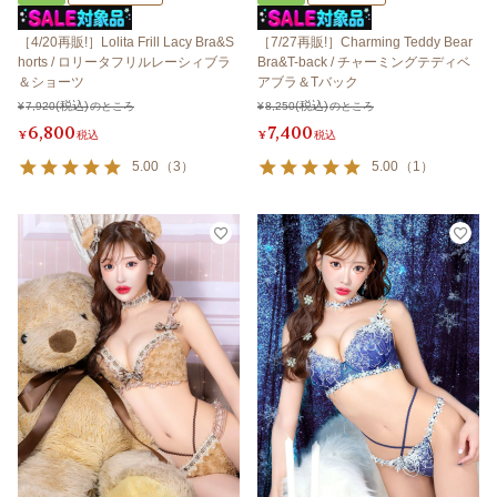
［4/20再販!］Lolita Frill Lacy Bra&S
［7/27再販!］Charming Teddy Bear
horts / ロリータフリルレーシィブラ
Bra&T-back / チャーミングテディベ
＆ショーツ
アブラ＆Tバック
¥
7,920
のところ
¥
8,250
のところ
6,800
7,400
¥
税込
¥
税込
5.00
（
3
）
5.00
（
1
）