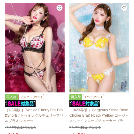
再入荷
フルバックSET
再入荷
TバックSET
［7/2再販!］Twinkle Cherry Frill Bra
［3/23再販!］Gorgeous Shine Rose
&Shorts / トゥインクルチェリーフリ
Choker Bra&T-back /Yellow ゴージャ
ルブラ＆ショーツ
スシャインローズチョーカーブラ＆T
バック / イエロー
¥
8,140
のところ
¥
7,480
のところ