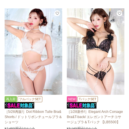
再入荷
フルバックSET
NEW
TバックSET
［5/28再販!］Dot Ribbon Tulle Bra&
［1/28新作!］Elegant Arch Corsage
Shorts / ドットリボンチュールブラ＆
Bra&T-back/ エレガントアーチコサ
ショーツ
ージュブラ＆Tバック 【LB5500】
¥
7,480
のところ
¥
8,140
のところ