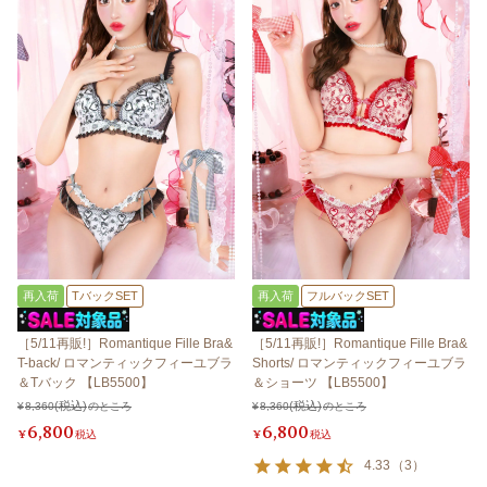
再入荷
TバックSET
再入荷
フルバックSET
［5/11再販!］Romantique Fille Bra&
［5/11再販!］Romantique Fille Bra&
T-back/ ロマンティックフィーユブラ
Shorts/ ロマンティックフィーユブラ
＆Tバック 【LB5500】
＆ショーツ 【LB5500】
¥
8,360
のところ
¥
8,360
のところ
6,800
6,800
¥
税込
¥
税込
4.33
（
3
）