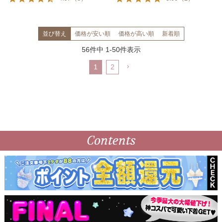
並び替え
価格が安い順
価格が高い順
新着順
56
件中
1
-
50
件表示
1
2
Contents