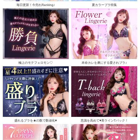
毎日更新！今売れRanking♪
夏カラーブラ特集
極上のモテフェロモン♡
本命カレを虜にする愛されブラ♪
盛れるブラを★の数で数値化♥
意識を高めて♥美ラインTバック！