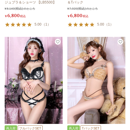
ジュブラ＆ショーツ 【LB5500】
＆Tバック
¥
8,140
のところ
¥
7,920
のところ
6,800
6,800
¥
税込
¥
税込
5.00
（
1
）
5.00
（
1
）
再入荷
フルバックSET
再入荷
TバックSET