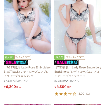
再入荷
TバックSET
再入荷
フルバックSET
［7/23再販!］Lady Rose Embroidery
［7/23再販!］Lady Rose Embroidery
Bra&T-back / レディローズエンブロ
Bra&Shorts / レディローズエンブロ
イダリーブラ＆Tバック
イダリーブラ＆ショーツ
¥
7,480
のところ
¥
7,480
のところ
6,800
6,800
¥
税込
¥
税込
3.00
（
1
）