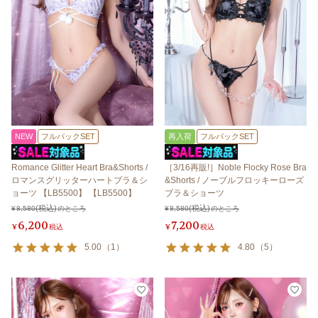
NEW
フルバックSET
再入荷
フルバックSET
Romance Glitter Heart Bra&Shorts /
［3/16再販!］Noble Flocky Rose Bra
ロマンスグリッターハートブラ＆シ
&Shorts / ノーブルフロッキーローズ
ョーツ 【LB5500】 【LB5500】
ブラ＆ショーツ
¥
8,580
のところ
¥
8,580
のところ
6,200
7,200
¥
税込
¥
税込
5.00
（
1
）
4.80
（
5
）