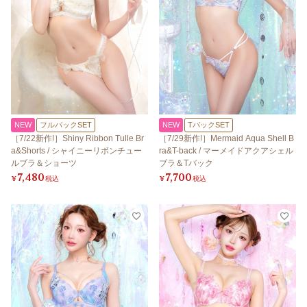
NEW
フルバックSET
NEW
TバックSET
［7/22新作!］Shiny Ribbon Tulle Br
［7/29新作!］Mermaid Aqua Shell B
a&Shorts / シャイニーリボンチュー
ra&T-back / マーメイドアクアシェル
ルブラ＆ショーツ
ブラ＆Tバック
7,480
7,700
¥
税込
¥
税込