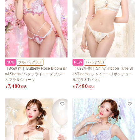
NEW
フルバックSET
NEW
TバックSET
［8/5新作!］Butterfly Rose Bloom Br
［7/22新作!］Shiny Ribbon Tulle Br
a&Shorts / バタフライローズブルー
a&T-back / シャイニーリボンチュー
ムブラ＆ショーツ
ルブラ＆Tバック
7,480
7,480
¥
税込
¥
税込