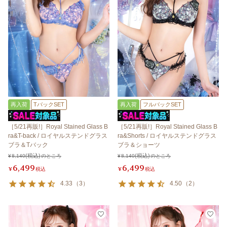
再入荷
TバックSET
再入荷
フルバックSET
［5/21再販!］Royal Stained Glass B
［5/21再販!］Royal Stained Glass B
ra&T-back / ロイヤルステンドグラス
ra&Shorts / ロイヤルステンドグラス
ブラ＆Tバック
ブラ＆ショーツ
¥
8,140
のところ
¥
8,140
のところ
6,499
6,499
¥
税込
¥
税込
4.33
（
3
）
4.50
（
2
）