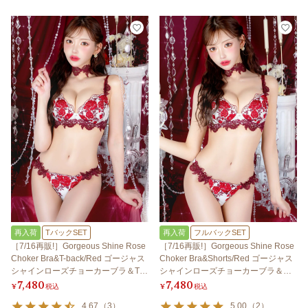
再入荷
TバックSET
再入荷
フルバックSET
［7/16再販!］Gorgeous Shine Rose
［7/16再販!］Gorgeous Shine Rose
Choker Bra&T-back/Red ゴージャス
Choker Bra&Shorts/Red ゴージャス
シャインローズチョーカーブラ＆Tバ
シャインローズチョーカーブラ＆シ
7,480
7,480
ック/レッド
ョーツ/レッド
¥
税込
¥
税込
4.67
（
3
）
5.00
（
2
）