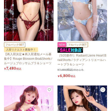
フルバックSET
NEW
フルバックSET
入荷リクエスト募集中！
【再入荷決定★再入荷通知メール募
［5/20新作!］Radiant Lierre Heart B
集中】Rouge Blossom Bra&Shorts /
ra&Shorts / ラディアントリエールハ
ルージュブロッサムブラ＆ショーツ
ートブラ＆ショーツ
7,480
¥
税込
¥
7,480
のところ
6,800
¥
税込