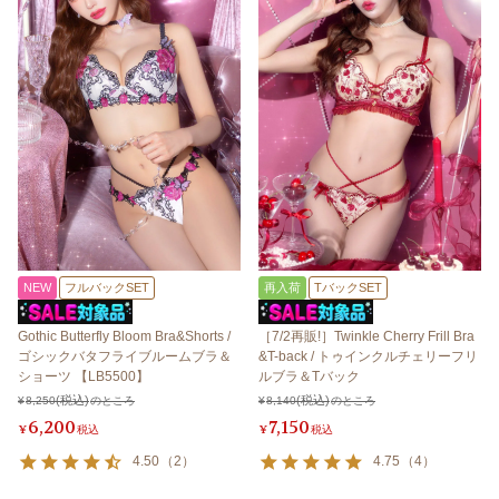
NEW
フルバックSET
再入荷
TバックSET
Gothic Butterfly Bloom Bra&Shorts /
［7/2再販!］Twinkle Cherry Frill Bra
ゴシックバタフライブルームブラ＆
&T-back / トゥインクルチェリーフリ
ショーツ 【LB5500】
ルブラ＆Tバック
¥
8,250
のところ
¥
8,140
のところ
6,200
7,150
¥
税込
¥
税込
4.50
（
2
）
4.75
（
4
）