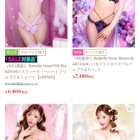
再入荷
フルバックSET
NEW
TバックSET
［8/5新作!］Butterfly Rose Bloom Br
a&T-back / バタフライローズブルー
［6/11再販!］Sweetie Heart Frill Bra
ムブラ＆Tバック
&Shorts / スウィーティーハートフリ
7,480
¥
税込
ルブラ＆ショーツ 【LB5500】
¥
8,140
のところ
6,800
¥
税込