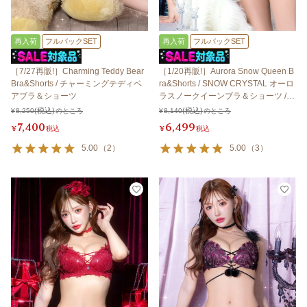
再入荷
フルバックSET
再入荷
フルバックSET
［7/27再販!］Charming Teddy Bear
［1/20再販!］Aurora Snow Queen B
Bra&Shorts / チャーミングテディベ
ra&Shorts / SNOW CRYSTAL オーロ
アブラ＆ショーツ
ラスノークイーンブラ＆ショーツ /
スノークリスタル 【LB5500】
¥
8,250
のところ
¥
8,140
のところ
7,400
6,499
¥
税込
¥
税込
5.00
（
2
）
5.00
（
3
）