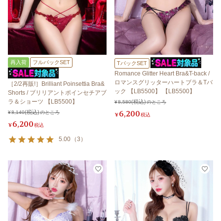
再入荷
フルバックSET
TバックSET
Romance Glitter Heart Bra&T-back /
ロマンスグリッターハートブラ＆Tバ
［2/2再販!］Brilliant Poinsettia Bra&
ック 【LB5500】 【LB5500】
Shorts / ブリリアントポインセチアブ
ラ＆ショーツ 【LB5500】
¥
8,580
のところ
6,200
¥
8,140
のところ
¥
税込
6,200
¥
税込
5.00
（
3
）