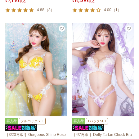
7,150
6,200
¥
税込
¥
税込
4.88
（
8
）
4.00
（
1
）
再入荷
フルバックSET
再入荷
TバックSET
［3/23再販!］Gorgeous Shine Rose
［4/7再販!］Dolly Tartan Check Bra