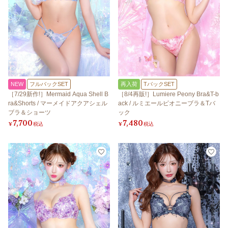
NEW
フルバックSET
再入荷
TバックSET
［7/29新作!］Mermaid Aqua Shell B
［8/4再販!］Lumiere Peony Bra&T-b
ra&Shorts / マーメイドアクアシェル
ack / ルミエールピオニーブラ＆Tバ
ブラ＆ショーツ
ック
7,700
7,480
¥
税込
¥
税込