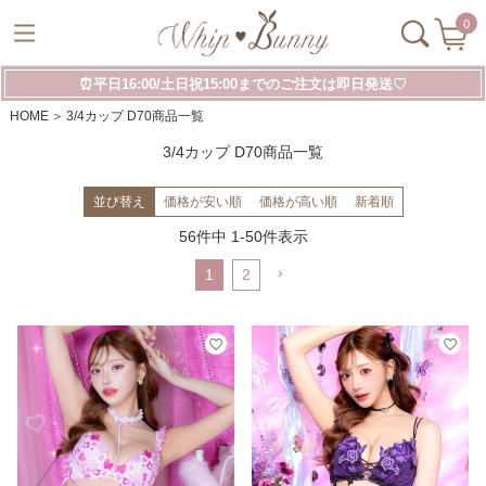
0
⏰平日16:00/土日祝15:00までのご注文は即日発送♡
HOME
3/4カップ D70商品一覧
3/4カップ D70商品一覧
並び替え
価格が安い順
価格が高い順
新着順
56
件中
1
-
50
件表示
1
2