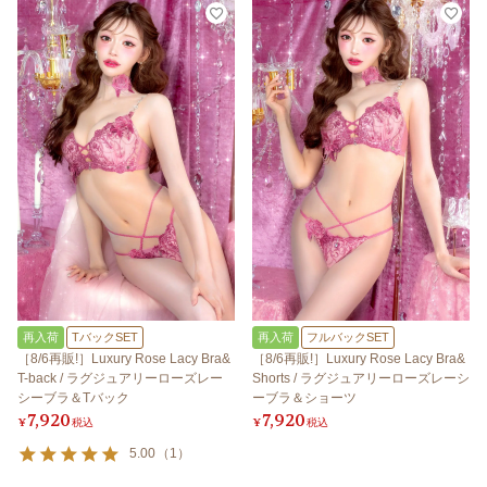
再入荷
TバックSET
再入荷
フルバックSET
［8/6再販!］Luxury Rose Lacy Bra&
［8/6再販!］Luxury Rose Lacy Bra&
T-back / ラグジュアリーローズレー
Shorts / ラグジュアリーローズレーシ
シーブラ＆Tバック
ーブラ＆ショーツ
7,920
7,920
¥
税込
¥
税込
5.00
（
1
）