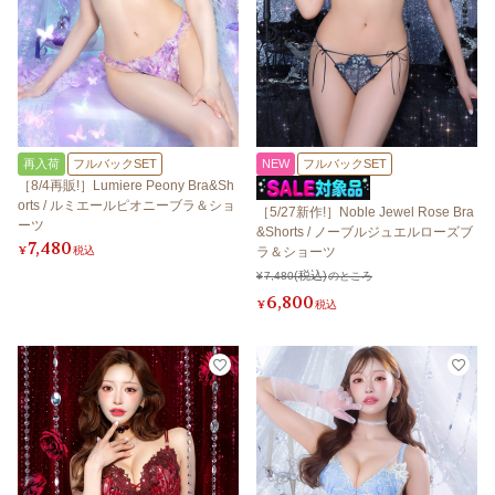
再入荷
フルバックSET
NEW
フルバックSET
［8/4再販!］Lumiere Peony Bra&Sh
orts / ルミエールピオニーブラ＆ショ
［5/27新作!］Noble Jewel Rose Bra
ーツ
&Shorts / ノーブルジュエルローズブ
7,480
¥
税込
ラ＆ショーツ
¥
7,480
のところ
6,800
¥
税込