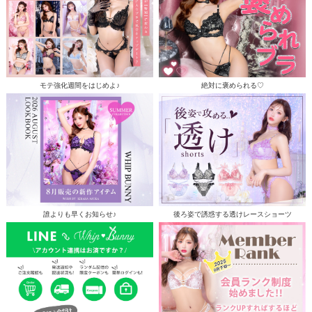
モテ強化週間をはじめよ♪
絶対に褒められる♡
誰よりも早くお知らせ♪
後ろ姿で誘惑する透けレースショーツ