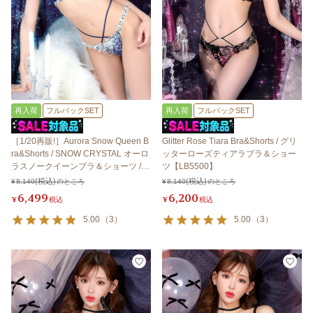
再入荷
フルバックSET
再入荷
フルバックSET
［1/20再販!］Aurora Snow Queen B
Glitter Rose Tiara Bra&Shorts / グリ
ra&Shorts / SNOW CRYSTAL オーロ
ッターローズティアラブラ＆ショー
ラスノークイーンブラ＆ショーツ /
ツ【LB5500】
スノークリスタル 【LB5500】
¥
8,140
のところ
¥
8,140
のところ
6,499
6,200
¥
税込
¥
税込
5.00
（
3
）
5.00
（
3
）