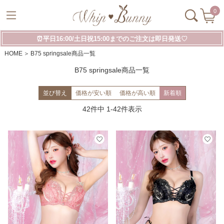
0
⏰平日16:00/土日祝15:00までのご注文は即日発送♡
HOME
B75 springsale商品一覧
B75 springsale商品一覧
並び替え
価格が安い順
価格が高い順
新着順
42
件中
1
-
42
件表示