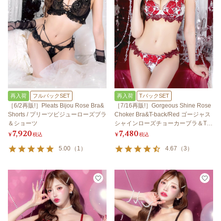
再入荷
フルバックSET
再入荷
TバックSET
［6/2再販!］Pleats Bijou Rose Bra&
［7/16再販!］Gorgeous Shine Rose
Shorts / プリーツビジューローズブラ
Choker Bra&T-back/Red ゴージャス
＆ショーツ
シャインローズチョーカーブラ＆Tバ
7,920
7,480
ック/レッド
¥
税込
¥
税込
5.00
（
1
）
4.67
（
3
）