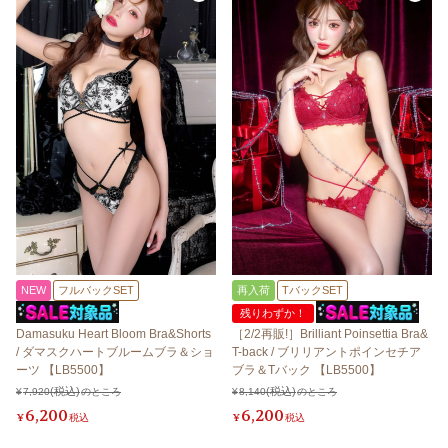
NEW
フルバックSET
再入荷
TバックSET
残りわずか！
Damasuku Heart Bloom Bra&Shorts
［2/2再販!］Brilliant Poinsettia Bra&
/ ダマスクハートブルームブラ＆ショ
T-back / ブリリアントポインセチア
ーツ 【LB5500】
ブラ＆Tバック 【LB5500】
¥
7,920
のところ
¥
8,140
のところ
6,200
6,200
¥
税込
¥
税込