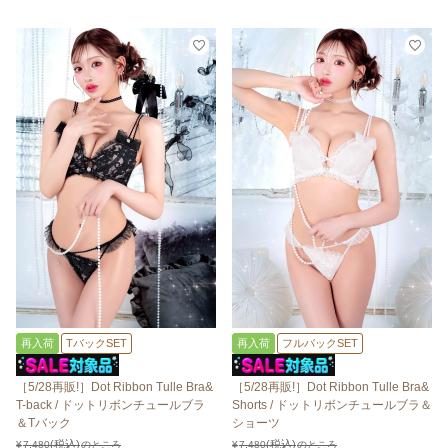
再入荷
TバックSET
再入荷
フルバックSET
［5/28再販!］Dot Ribbon Tulle Bra&
［5/28再販!］Dot Ribbon Tulle Bra&
T-back / ドットリボンチュールブラ
Shorts / ドットリボンチュールブラ＆
＆Tバック
ショーツ
¥
7,480
のところ
¥
7,480
のところ