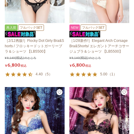
再入荷
フルバックSET
NEW
フルバックSET
［2/12再販!］Flocky Dot Girly Bra&S
［1/28新作!］Elegant Arch Corsage
horts / フロッキードットガーリーブ
Bra&Shorts/ エレガントアーチコサー
ラ＆ショーツ 【LB5500】
ジュブラ＆ショーツ 【LB5500】
¥
8,140
のところ
¥
8,140
のところ
6,800
6,800
¥
税込
¥
税込
4.40
（
5
）
5.00
（
1
）