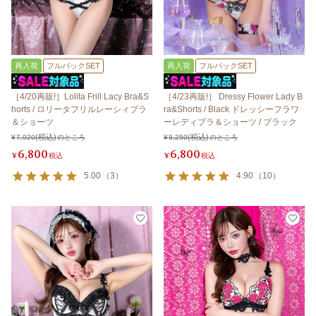
再入荷
フルバックSET
再入荷
フルバックSET
［4/20再販!］Lolita Frill Lacy Bra&S
［4/23再販!］ Dressy Flower Lady B
horts / ロリータフリルレーシィブラ
ra&Shorts / Black ドレッシーフラワ
＆ショーツ
ーレディブラ＆ショーツ / ブラック
¥
7,920
のところ
¥
8,250
のところ
6,800
6,800
¥
税込
¥
税込
5.00
（
3
）
4.90
（
10
）