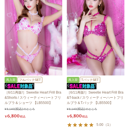
再入荷
フルバックSET
再入荷
TバックSET
［6/11再販!］Sweetie Heart Frill Bra
［6/11再販!］Sweetie Heart Frill Bra
&Shorts / スウィーティーハートフリ
&T-back / スウィーティーハートフリ
ルブラ＆ショーツ 【LB5500】
ルブラ＆Tバック 【LB5500】
¥
8,140
のところ
¥
8,140
のところ
6,800
6,800
¥
税込
¥
税込
5.00
（
1
）