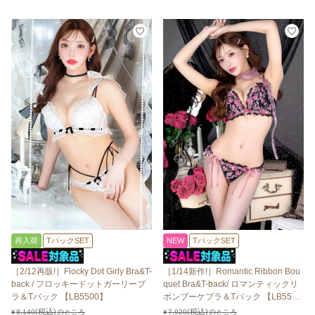
再入荷
TバックSET
NEW
TバックSET
［2/12再販!］Flocky Dot Girly Bra&T-
［1/14新作!］Romantic Ribbon Bou
back / フロッキードットガーリーブ
quet Bra&T-back/ ロマンティックリ
ラ＆Tバック 【LB5500】
ボンブーケブラ＆Tバック 【LB550
0】
¥
8,140
のところ
¥
7,920
のところ