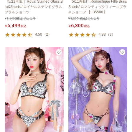
［5/21再販!］Royal Stained Glass B
［5/11再販!］Romantique Fille Bra&
ra&Shorts / ロイヤルステンドグラス
Shorts/ ロマンティックフィーユブラ
ブラ＆ショーツ
＆ショーツ 【LB5500】
¥
8,140
のところ
¥
8,360
のところ
6,499
6,800
¥
税込
¥
税込
4.50
（
2
）
4.33
（
3
）