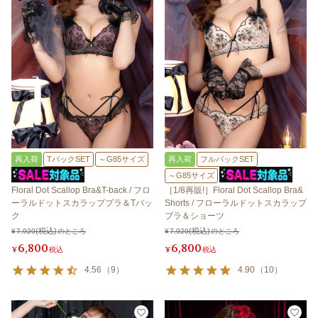
再入荷
TバックSET
～G85サイズ
再入荷
フルバックSET
～G85サイズ
Floral Dot Scallop Bra&T-back / フロ
［1/8再販!］Floral Dot Scallop Bra&
ーラルドットスカラップブラ＆Tバッ
Shorts / フローラルドットスカラップ
ク
ブラ＆ショーツ
¥
7,920
のところ
¥
7,920
のところ
6,800
6,800
¥
税込
¥
税込
4.56
（
9
）
4.90
（
10
）