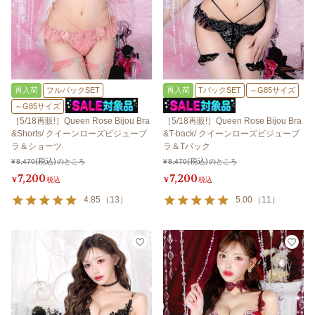
再入荷
フルバックSET
再入荷
TバックSET
～G85サイズ
～G85サイズ
［5/18再販!］Queen Rose Bijou Bra
［5/18再販!］Queen Rose Bijou Bra
&Shorts/ クイーンローズビジューブ
&T-back/ クイーンローズビジューブ
ラ＆ショーツ
ラ＆Tバック
¥
8,470
のところ
¥
8,470
のところ
7,200
7,200
¥
税込
¥
税込
4.85
（
13
）
5.00
（
11
）