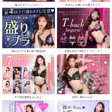
極上のモテフェロモン♡
本命カレを虜にする愛されブラ♪
盛れるブラを★の数で数値化♥
意識を高めて♥美ラインTバック！
モテ強化週間をはじめよ♪
絶対に褒められる♡