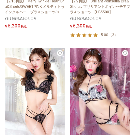
［2/16再販!］Melty Twinkle Heart Br
［2/2再販!］Brilliant Poinsettia Bra&
a&Shorts/SWEETPINK メルティトゥ
Shorts / ブリリアントポインセチアブ
インクルハートブラ＆ショーツ/スイ
ラ＆ショーツ 【LB5500】
ートピンク 【LB5500】
¥
8,140
のところ
¥
8,140
のところ
6,200
6,200
¥
税込
¥
税込
5.00
（
3
）