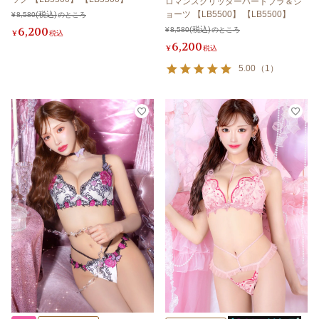
ロマンスグリッターハートブラ＆シ
ョーツ 【LB5500】 【LB5500】
¥
8,580
のところ
6,200
¥
8,580
のところ
¥
税込
6,200
¥
税込
5.00
（
1
）