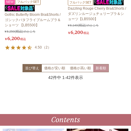
NEW
フルバックSET
フルバックSET
Dazzling Rouge Cherry Bra&Shorts /
ダズリンルージュチェリーブラ＆シ
Gothic Butterfly Bloom Bra&Shorts /
ョーツ【LB5500】
ゴシックバタフライブルームブラ＆
ショーツ 【LB5500】
¥
8,140
のところ
6,200
¥
8,250
のところ
¥
税込
6,200
¥
税込
4.50
（
2
）
並び替え
価格が安い順
価格が高い順
新着順
42
件中
1
-
42
件表示
Contents