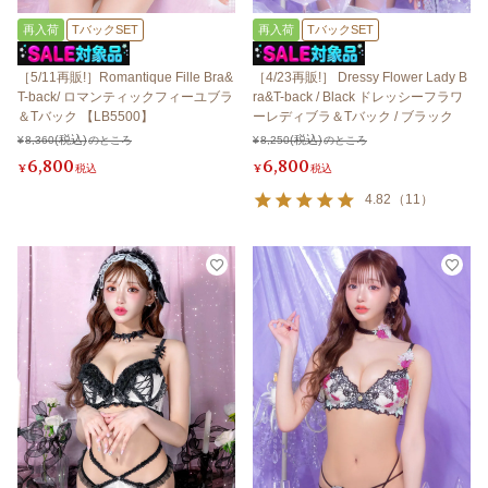
再入荷
TバックSET
再入荷
TバックSET
［5/11再販!］Romantique Fille Bra&
［4/23再販!］ Dressy Flower Lady B
T-back/ ロマンティックフィーユブラ
ra&T-back / Black ドレッシーフラワ
＆Tバック 【LB5500】
ーレディブラ＆Tバック / ブラック
¥
8,360
のところ
¥
8,250
のところ
6,800
6,800
¥
税込
¥
税込
4.82
（
11
）