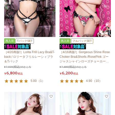
再入荷
TバックSET
再入荷
フルバックSET
［4/20再販!］Lolita Frill Lacy Bra&T-
［4/16再販!］Gorgeous Shine Rose
back / ロリータフリルレーシィブラ
Choker Bra&Shorts /RosePink ゴー
＆Tバック
ジャスシャインローズチョーカーブ
ラ＆ショーツ / ローズピンク
¥
7,920
のところ
¥
7,480
のところ
6,800
6,200
¥
税込
¥
税込
5.00
（
1
）
4.90
（
10
）