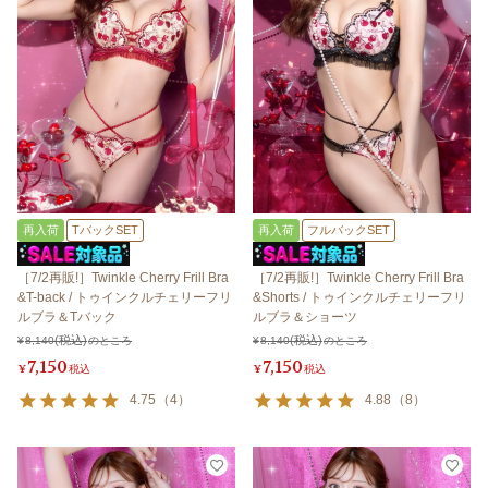
再入荷
TバックSET
再入荷
フルバックSET
［7/2再販!］Twinkle Cherry Frill Bra
［7/2再販!］Twinkle Cherry Frill Bra
&T-back / トゥインクルチェリーフリ
&Shorts / トゥインクルチェリーフリ
ルブラ＆Tバック
ルブラ＆ショーツ
¥
8,140
のところ
¥
8,140
のところ
7,150
7,150
¥
税込
¥
税込
4.75
（
4
）
4.88
（
8
）