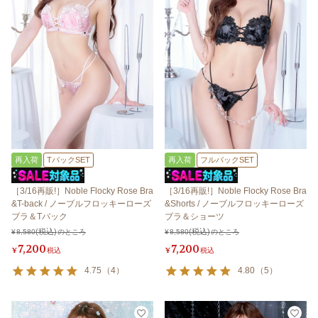
再入荷
TバックSET
再入荷
フルバックSET
［3/16再販!］Noble Flocky Rose Bra
［3/16再販!］Noble Flocky Rose Bra
&T-back / ノーブルフロッキーローズ
&Shorts / ノーブルフロッキーローズ
ブラ＆Tバック
ブラ＆ショーツ
¥
8,580
のところ
¥
8,580
のところ
7,200
7,200
¥
税込
¥
税込
4.75
（
4
）
4.80
（
5
）