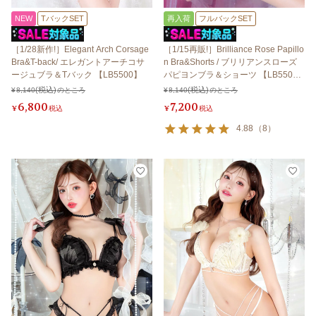
NEW
TバックSET
再入荷
フルバックSET
［1/28新作!］Elegant Arch Corsage
［1/15再販!］Brilliance Rose Papillo
Bra&T-back/ エレガントアーチコサ
n Bra&Shorts / ブリリアンスローズ
ージュブラ＆Tバック 【LB5500】
パピヨンブラ＆ショーツ 【LB550
0】
¥
8,140
のところ
¥
8,140
のところ
6,800
7,200
¥
税込
¥
税込
4.88
（
8
）