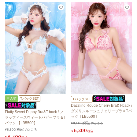
再入荷
TバックSET
TバックSET
Dazzling Rouge Cherry Bra&T-back /
ダズリンルージュチェリーブラ＆Tバ
Fluffy Sweet Puppy Bra&T-back / フ
ック【LB5500】
ラッフィースウィートパピーブラ＆T
バック 【LB5500】
¥
8,140
のところ
6,200
¥
8,360
のところ
¥
税込
6,400