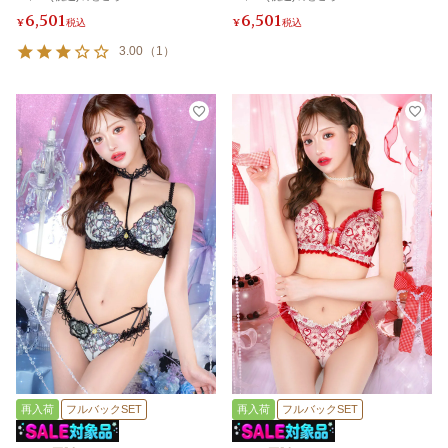
6,501
6,501
¥
税込
¥
税込
3.00
（
1
）
再入荷
フルバックSET
再入荷
フルバックSET