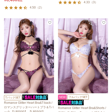
¥
税込
4.33
（
3
）
4.50
（
2
）
NEW
フルバックSET
TバックSET
Romance Glitter Heart Bra&T-back /
ロマンスグリッターハートブラ＆Tバ
Romance Glitter Heart Bra&Shorts /
ック 【LB5500】 【LB5500】