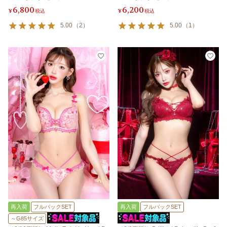
6,800
6,200
¥
税込
¥
税込
5.00
（
2
）
5.00
（
1
）
再入荷
フルバックSET
再入荷
フルバックSET
～G85サイズ