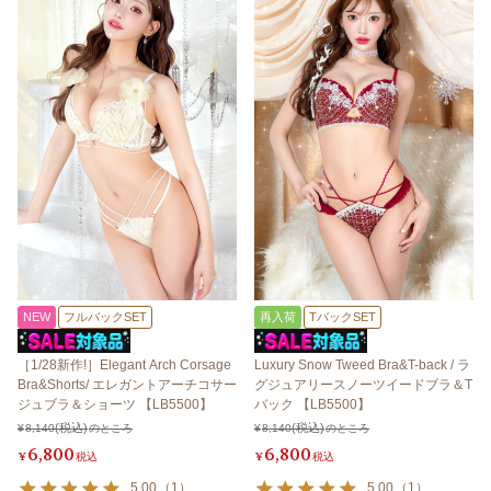
NEW
フルバックSET
再入荷
TバックSET
［1/28新作!］Elegant Arch Corsage
Luxury Snow Tweed Bra&T-back / ラ
Bra&Shorts/ エレガントアーチコサー
グジュアリースノーツイードブラ＆T
ジュブラ＆ショーツ 【LB5500】
バック 【LB5500】
¥
8,140
のところ
¥
8,140
のところ
6,800
6,800
¥
税込
¥
税込
5.00
（
1
）
5.00
（
1
）