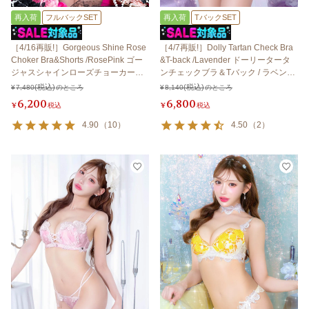
再入荷
フルバックSET
再入荷
TバックSET
［4/16再販!］Gorgeous Shine Rose
［4/7再販!］Dolly Tartan Check Bra
Choker Bra&Shorts /RosePink ゴー
&T-back /Lavender ドーリータータ
ジャスシャインローズチョーカーブ
ンチェックブラ＆Tバック / ラベンダ
ラ＆ショーツ / ローズピンク
ー
¥
7,480
のところ
¥
8,140
のところ
6,200
6,800
¥
税込
¥
税込
4.90
（
10
）
4.50
（
2
）