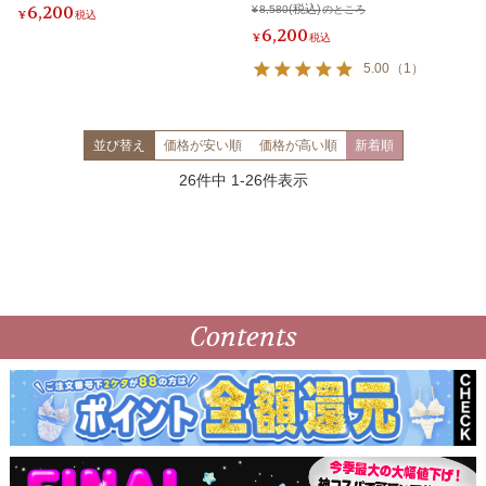
6,200
¥
8,580
のところ
¥
税込
6,200
¥
税込
5.00
（
1
）
並び替え
価格が安い順
価格が高い順
新着順
26
件中
1
-
26
件表示
Contents