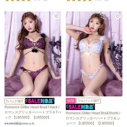
NEW
フルバックSET
TバックSET
Romance Glitter Heart Bra&T-back /
ロマンスグリッターハートブラ＆Tバ
Romance Glitter Heart Bra&Shorts /
ック 【LB5500】 【LB5500】
ロマンスグリッターハートブラ＆シ
ョーツ 【LB5500】 【LB5500】
¥
8,580
のところ