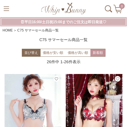
0
⏰平日16:00/土日祝15:00までのご注文は即日発送♡
HOME
C75 サマーセール商品一覧
C75 サマーセール商品一覧
並び替え
価格が安い順
価格が高い順
新着順
26
件中
1
-
26
件表示