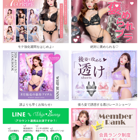
モテ強化週間をはじめよ♪
絶対に褒められる♡
誰よりも早くお知らせ♪
後ろ姿で誘惑する透けレースショーツ