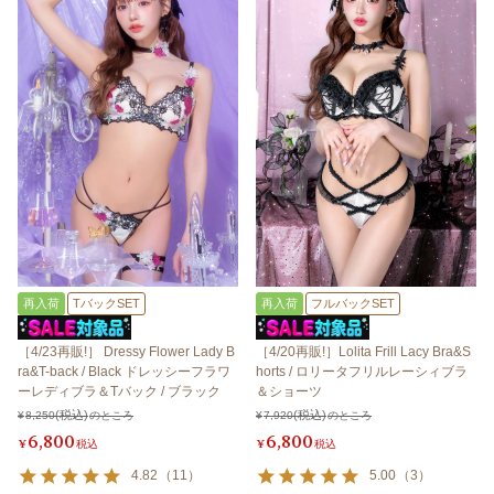
再入荷
TバックSET
再入荷
フルバックSET
［4/23再販!］ Dressy Flower Lady B
［4/20再販!］Lolita Frill Lacy Bra&S
ra&T-back / Black ドレッシーフラワ
horts / ロリータフリルレーシィブラ
ーレディブラ＆Tバック / ブラック
＆ショーツ
¥
8,250
のところ
¥
7,920
のところ
6,800
6,800
¥
税込
¥
税込
4.82
（
11
）
5.00
（
3
）