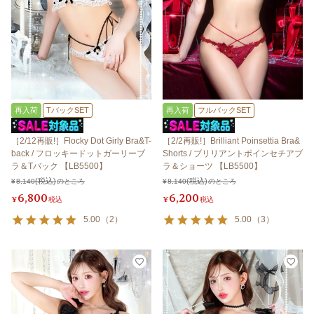
再入荷
TバックSET
再入荷
フルバックSET
［2/12再販!］Flocky Dot Girly Bra&T-
［2/2再販!］Brilliant Poinsettia Bra&
back / フロッキードットガーリーブ
Shorts / ブリリアントポインセチアブ
ラ＆Tバック 【LB5500】
ラ＆ショーツ 【LB5500】
¥
8,140
のところ
¥
8,140
のところ
6,800
6,200
¥
税込
¥
税込
5.00
（
2
）
5.00
（
3
）