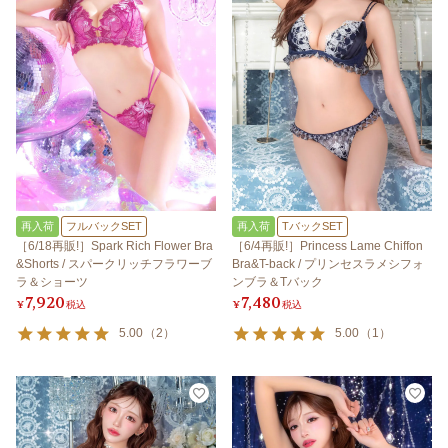
再入荷
フルバックSET
再入荷
TバックSET
［6/18再販!］Spark Rich Flower Bra
［6/4再販!］Princess Lame Chiffon
&Shorts / スパークリッチフラワーブ
Bra&T-back / プリンセスラメシフォ
ラ＆ショーツ
ンブラ＆Tバック
7,920
7,480
¥
税込
¥
税込
5.00
（
2
）
5.00
（
1
）