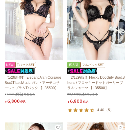
NEW
TバックSET
再入荷
フルバックSET
［1/28新作!］Elegant Arch Corsage
［2/12再販!］Flocky Dot Girly Bra&S
Bra&T-back/ エレガントアーチコサ
horts / フロッキードットガーリーブ
ージュブラ＆Tバック 【LB5500】
ラ＆ショーツ 【LB5500】
¥
8,140
のところ
¥
8,140
のところ
6,800
6,800
¥
税込
¥
税込
4.40
（
5
）