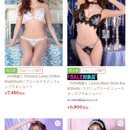
再入荷
フルバックSET
再入荷
フルバックSET
［6/4再販!］Princess Lame Chiffon
Bra&Shorts / プリンセスラメシフォ
［5/29再販!］Luxury Bijou Studs Bra
ンブラ＆ショーツ
&Shorts / ラグジュアリービジュース
7,480
¥
税込
タッズブラ＆ショーツ
¥
7,480
のところ
6,800
¥
税込