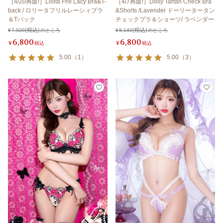
［4/20再販!］Lolita Frill Lacy Bra&T-
［4/7再販!］Dolly Tartan Check Bra
back / ロリータフリルレーシィブラ
&Shorts /Lavender ドーリータータン
＆Tバック
チェックブラ＆ショーツ/ ラベンダー
¥
7,920
のところ
¥
8,140
のところ
6,800
6,800
¥
税込
¥
税込
5.00
（
1
）
5.00
（
3
）