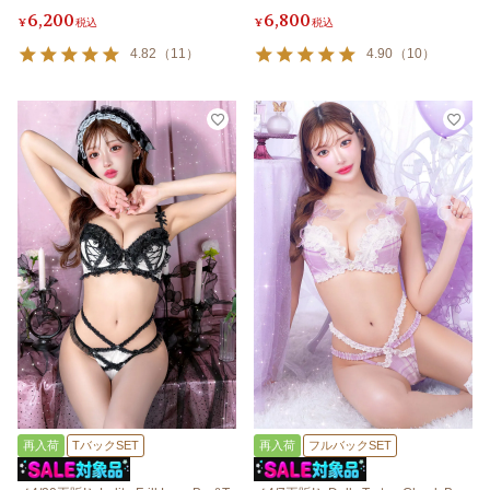
6,200
6,800
¥
税込
¥
税込
4.82
（
11
）
4.90
（
10
）
再入荷
TバックSET
再入荷
フルバックSET