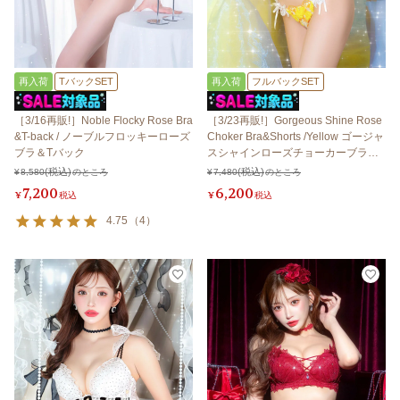
再入荷
TバックSET
再入荷
フルバックSET
［3/16再販!］Noble Flocky Rose Bra
［3/23再販!］Gorgeous Shine Rose
&T-back / ノーブルフロッキーローズ
Choker Bra&Shorts /Yellow ゴージャ
ブラ＆Tバック
スシャインローズチョーカーブラ＆
ショーツ / イエロー
¥
8,580
のところ
¥
7,480
のところ
7,200
6,200
¥
税込
¥
税込
4.75
（
4
）