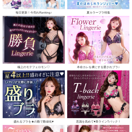
毎日更新！今売れRanking♪
夏カラーブラ特集
極上のモテフェロモン♡
本命カレを虜にする愛されブラ♪
盛れるブラを★の数で数値化♥
意識を高めて♥美ラインTバック！