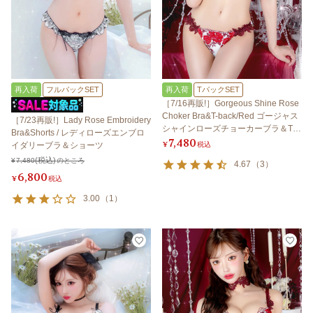
再入荷
フルバックSET
再入荷
TバックSET
［7/16再販!］Gorgeous Shine Rose
Choker Bra&T-back/Red ゴージャス
［7/23再販!］Lady Rose Embroidery
シャインローズチョーカーブラ＆Tバ
Bra&Shorts / レディローズエンブロ
7,480
ック/レッド
¥
税込
イダリーブラ＆ショーツ
¥
7,480
のところ
4.67
（
3
）
6,800
¥
税込
3.00
（
1
）