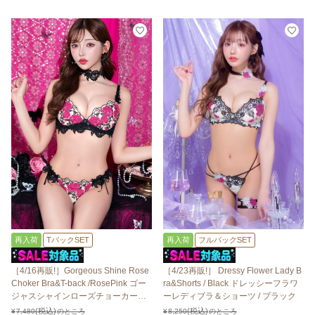
再入荷
TバックSET
再入荷
フルバックSET
［4/16再販!］Gorgeous Shine Rose
［4/23再販!］ Dressy Flower Lady B
Choker Bra&T-back /RosePink ゴー
ra&Shorts / Black ドレッシーフラワ
ジャスシャインローズチョーカーブ
ーレディブラ＆ショーツ / ブラック
ラ＆Tバック / ローズピンク
¥
7,480
のところ
¥
8,250
のところ