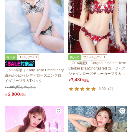
再入荷
TバックSET
再入荷
フルバックSET
［7/16再販!］Gorgeous Shine Rose
Choker Bra&Shorts/Red ゴージャス
［7/23再販!］Lady Rose Embroidery
シャインローズチョーカーブラ＆シ
Bra&T-back / レディローズエンブロ
7,480
ョーツ/レッド
¥
税込
イダリーブラ＆Tバック
¥
7,480
のところ
5.00
（
2
）
6,800
¥
税込