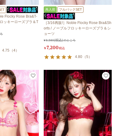
再入荷
フルバックSET
ET
 Flocky Rose Bra&T-
ブルフロッキーローズブラ＆T
［3/16再販!］Noble Flocky Rose Bra&Sh
orts / ノーブルフロッキーローズブラ＆シ
ョーツ
ろ
¥
8,580
のところ
7,200
¥
税込
4.75
（
4
）
4.80
（
5
）