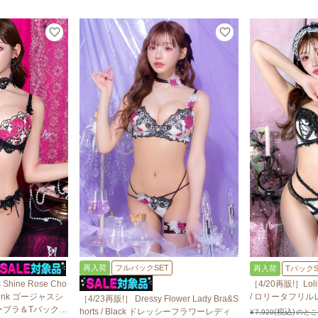
再入荷
フルバックSET
再入荷
TバックS
Shine Rose Cho
［4/20再販!］Lolita
sePink ゴージャスシ
/ ロリータフリ
［4/23再販!］ Dressy Flower Lady Bra&S
ブラ＆Tバック /
horts / Black ドレッシーフラワーレディ
¥
7,920
のとこ