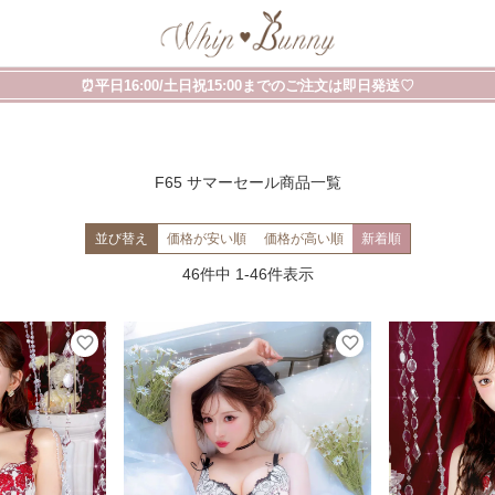
⏰平日16:00/土日祝15:00までのご注文は即日発送♡
F65 サマーセール商品一覧
並び替え
価格が安い順
価格が高い順
新着順
46
件中
1
-
46
件表示