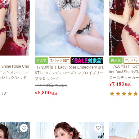
再入荷
フルバッ
再入荷
TバックSET
Shine Rose Cho
［7/16再販!］Gorg
［7/23再販!］Lady Rose Embroidery Bra
ed ゴージャスシャイン
ker Bra&Shor
&T-back / レディローズエンブロイダリー
Tバック/レッド
ローズチョーカー
ブラ＆Tバック
7,480
¥
税込
¥
7,480
のところ
6,800
（
3
）
¥
税込