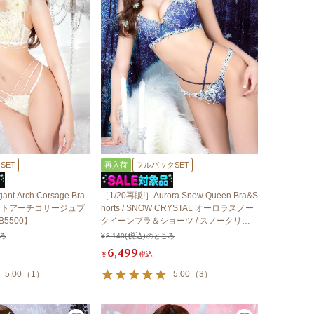
SET
再入荷
フルバックSET
nt Arch Corsage Bra
［1/20再販!］Aurora Snow Queen Bra&S
レガントアーチコサージュブ
horts / SNOW CRYSTAL オーロラスノー
5500】
クイーンブラ＆ショーツ / スノークリス
タル 【LB5500】
ろ
¥
8,140
のところ
6,499
¥
税込
5.00
（
1
）
5.00
（
3
）