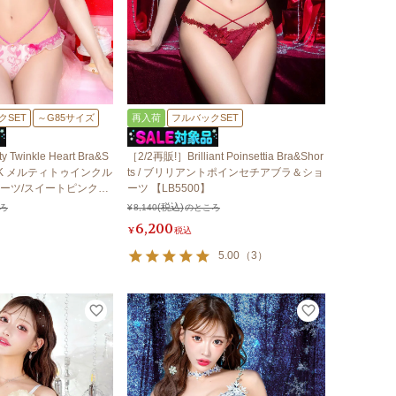
クSET
～G85サイズ
再入荷
フルバックSET
 Twinkle Heart Bra&S
［2/2再販!］Brilliant Poinsettia Bra&Shor
PINK メルティトゥインクル
ts / ブリリアントポインセチアブラ＆ショ
ーツ/スイートピンク
ーツ 【LB5500】
ろ
¥
8,140
のところ
6,200
¥
税込
5.00
（
3
）