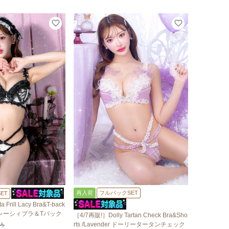
再入荷
フルバックSET
ET
 Frill Lacy Bra&T-back
ルレーシィブラ＆Tバック
［4/7再販!］Dolly Tartan Check Bra&Sho
rts /Lavender ドーリータータンチェック
ろ