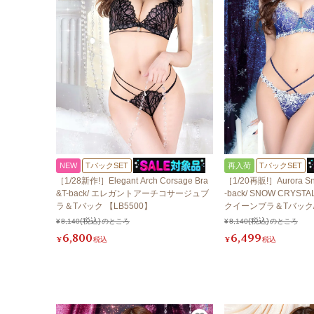
NEW
TバックSET
再入荷
TバックSET
［1/28新作!］Elegant Arch Corsage Bra
［1/20再販!］Aurora Sn
&T-back/ エレガントアーチコサージュブ
-back/ SNOW CRY
ラ＆Tバック 【LB5500】
クイーンブラ＆Tバック
ル 【LB5500】
¥
8,140
のところ
¥
8,140
のところ
6,800
6,499
¥
税込
¥
税込