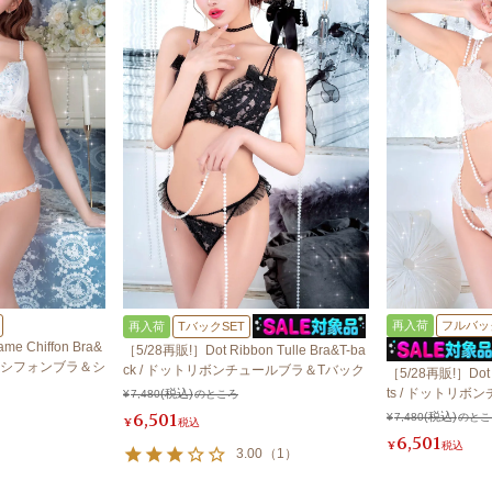
再入荷
フルバッ
再入荷
TバックSET
me Chiffon Bra&
［5/28再販!］Dot Ribbon Tulle Bra&T-ba
スラメシフォンブラ＆シ
ck / ドットリボンチュールブラ＆Tバック
［5/28再販!］Dot R
ts / ドットリ
¥
7,480
のところ
6,501
¥
7,480
のとこ
¥
税込
6,501
¥
税込
3.00
（
1
）