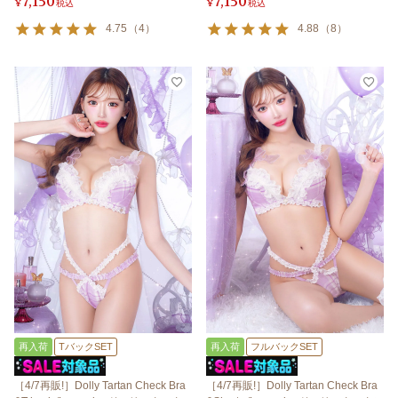
7,150
7,150
¥
税込
¥
税込
4.75
（
4
）
4.88
（
8
）
再入荷
TバックSET
再入荷
フルバックSET
［4/7再販!］Dolly Tartan Check Bra
［4/7再販!］Dolly Tartan Check Bra