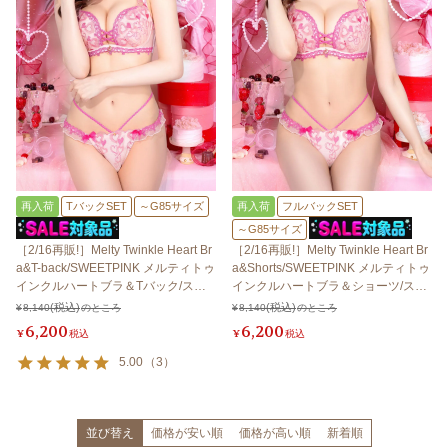
再入荷
TバックSET
～G85サイズ
再入荷
フルバックSET
～G85サイズ
［2/16再販!］Melty Twinkle Heart Br
［2/16再販!］Melty Twinkle Heart Br
a&T-back/SWEETPINK メルティトゥ
a&Shorts/SWEETPINK メルティトゥ
インクルハートブラ＆Tバック/スイ
インクルハートブラ＆ショーツ/スイ
ートピンク 【LB5500】
ートピンク 【LB5500】
¥
8,140
のところ
¥
8,140
のところ
6,200
6,200
¥
税込
¥
税込
5.00
（
3
）
並び替え
価格が安い順
価格が高い順
新着順