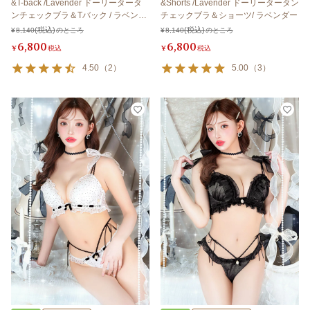
&T-back /Lavender ドーリータータ
&Shorts /Lavender ドーリータータン
ンチェックブラ＆Tバック / ラベンダ
チェックブラ＆ショーツ/ ラベンダー
ー
¥
8,140
のところ
¥
8,140
のところ
6,800
6,800
¥
税込
¥
税込
4.50
（
2
）
5.00
（
3
）