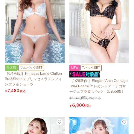
再入荷
フルバックSET
NEW
TバックSET
［6/4再販!］Princess Lame Chiffon
Bra&Shorts / プリンセスラメシフォ
［1/28新作!］Elegant Arch Corsage
ンブラ＆ショーツ
Bra&T-back/ エレガントアーチコサ
7,480
¥
税込
ージュブラ＆Tバック 【LB5500】
¥
8,140
のところ
6,800
¥
税込