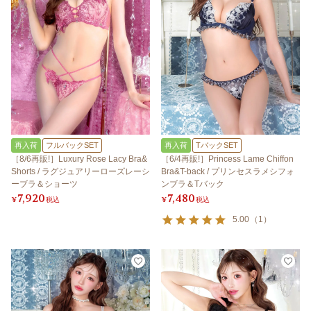
再入荷
フルバックSET
再入荷
TバックSET
［8/6再販!］Luxury Rose Lacy Bra&
［6/4再販!］Princess Lame Chiffon
Shorts / ラグジュアリーローズレーシ
Bra&T-back / プリンセスラメシフォ
ーブラ＆ショーツ
ンブラ＆Tバック
7,920
7,480
¥
税込
¥
税込
5.00
（
1
）