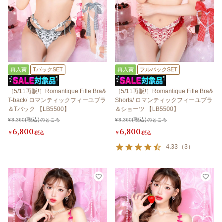
再入荷
TバックSET
再入荷
フルバックSET
［5/11再販!］Romantique Fille Bra&
［5/11再販!］Romantique Fille Bra&
T-back/ ロマンティックフィーユブラ
Shorts/ ロマンティックフィーユブラ
＆Tバック 【LB5500】
＆ショーツ 【LB5500】
¥
8,360
のところ
¥
8,360
のところ
6,800
6,800
¥
税込
¥
税込
4.33
（
3
）