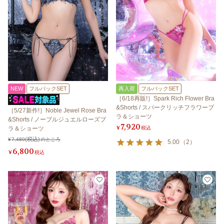
NEW
フルバックSET
再入荷
フルバックSET
［6/18再販!］Spark Rich Flower Bra
&Shorts / スパークリッチフラワーブ
［5/27新作!］Noble Jewel Rose Bra
ラ＆ショーツ
&Shorts / ノーブルジュエルローズブ
7,920
¥
税込
ラ＆ショーツ
¥
7,480
のところ
5.00
（
2
）
6,800
¥
税込