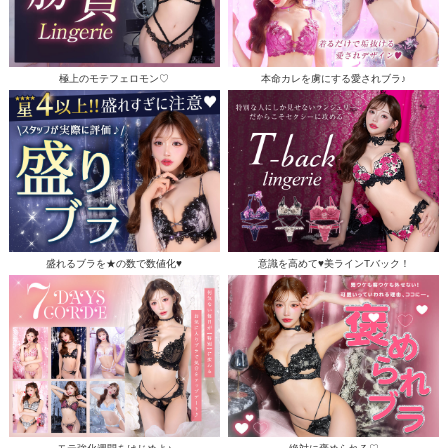
極上のモテフェロモン♡
本命カレを虜にする愛されブラ♪
盛れるブラを★の数で数値化♥
意識を高めて♥美ラインTバック！