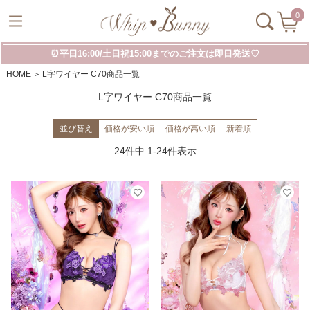
0
⏰平日16:00/土日祝15:00までのご注文は即日発送♡
HOME
L字ワイヤー C70商品一覧
L字ワイヤー C70商品一覧
並び替え
価格が安い順
価格が高い順
新着順
24
件中
1
-
24
件表示