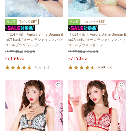
再入荷
TバックSET
再入荷
フルバックSET
［7/14再販!］Aurora Shine Sequin B
［7/14再販!］Aurora Shine Sequin B
ra&T-back / オーロラシャインスパン
ra&Shorts / オーロラシャインスパン
コールブラ＆Tバック
コールブラ＆ショーツ
¥
8,250
のところ
¥
8,250
のところ
7,150
7,150
¥
税込
¥
税込
4.67
（
3
）
4.60
（
5
）