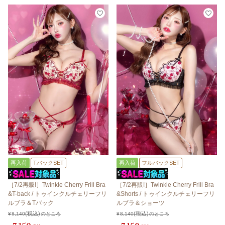
再入荷
TバックSET
再入荷
フルバックSET
［7/2再販!］Twinkle Cherry Frill Bra
［7/2再販!］Twinkle Cherry Frill Bra
&T-back / トゥインクルチェリーフリ
&Shorts / トゥインクルチェリーフリ
ルブラ＆Tバック
ルブラ＆ショーツ
¥
8,140
のところ
¥
8,140
のところ