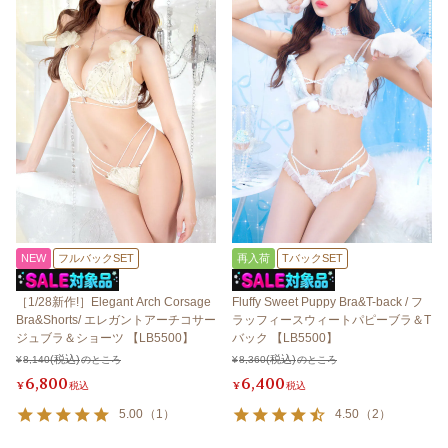
NEW
フルバックSET
再入荷
TバックSET
［1/28新作!］Elegant Arch Corsage
Fluffy Sweet Puppy Bra&T-back / フ
Bra&Shorts/ エレガントアーチコサー
ラッフィースウィートパピーブラ＆T
ジュブラ＆ショーツ 【LB5500】
バック 【LB5500】
¥
8,140
のところ
¥
8,360
のところ
6,800
6,400
¥
税込
¥
税込
5.00
（
1
）
4.50
（
2
）