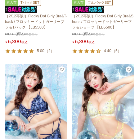
再入荷
TバックSET
再入荷
フルバックSET
［2/12再販!］Flocky Dot Girly Bra&T-
［2/12再販!］Flocky Dot Girly Bra&S
back / フロッキードットガーリーブ
horts / フロッキードットガーリーブ
ラ＆Tバック 【LB5500】
ラ＆ショーツ 【LB5500】
¥
8,140
のところ
¥
8,140
のところ
6,800
6,800
¥
税込
¥
税込
5.00
（
2
）
4.40
（
5
）