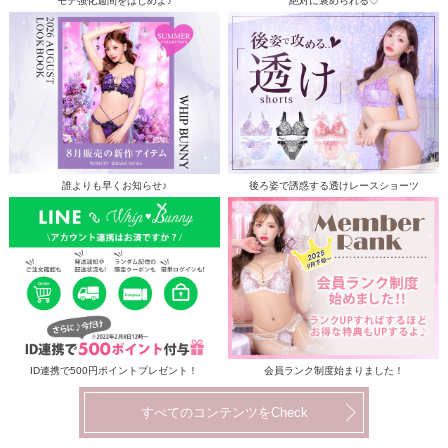
モテ強化週間をはじめよ♪
絶対に褒められる♡
誰よりも早くお知らせ♪
後ろ姿で誘惑する透けレースショーツ
ID連携で500円ポイントプレゼント！
会員ランク制度始まりました！
すべてのコンテンツをCheck