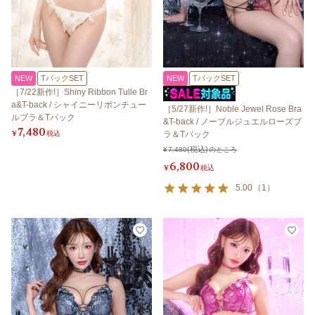
NEW
TバックSET
NEW
TバックSET
［7/22新作!］Shiny Ribbon Tulle Br
a&T-back / シャイニーリボンチュー
［5/27新作!］Noble Jewel Rose Bra
ルブラ＆Tバック
&T-back / ノーブルジュエルローズブ
7,480
¥
税込
ラ＆Tバック
¥
7,480
のところ
6,800
¥
税込
5.00
（
1
）