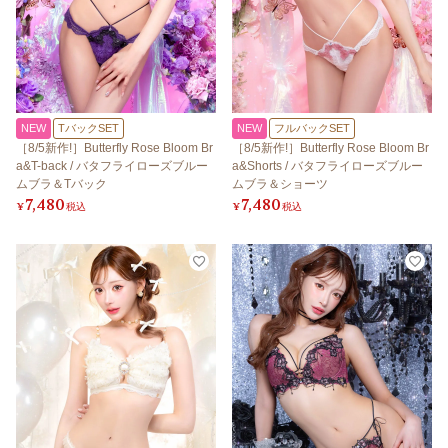
NEW
TバックSET
NEW
フルバックSET
［8/5新作!］Butterfly Rose Bloom Br
［8/5新作!］Butterfly Rose Bloom Br
a&T-back / バタフライローズブルー
a&Shorts / バタフライローズブルー
ムブラ＆Tバック
ムブラ＆ショーツ
7,480
7,480
¥
税込
¥
税込