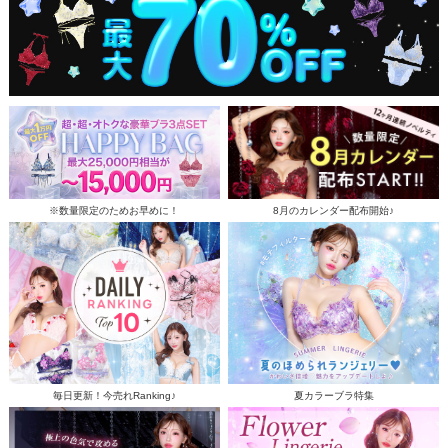
※数量限定のためお早めに！
8月のカレンダー配布開始♪
毎日更新！今売れRanking♪
夏カラーブラ特集