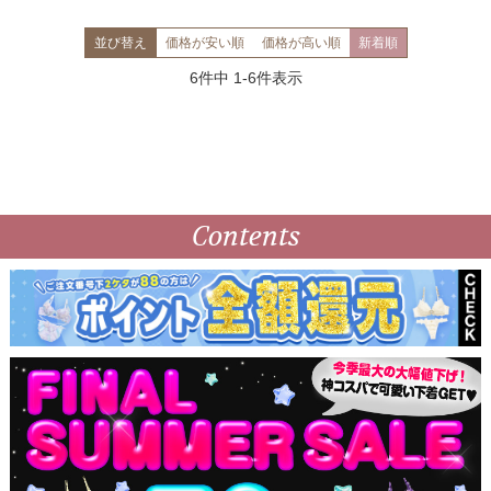
並び替え
価格が安い順
価格が高い順
新着順
6
件中
1
-
6
件表示
Contents