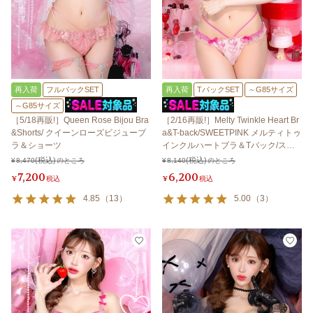
再入荷
フルバックSET
再入荷
TバックSET
～G85サイズ
～G85サイズ
［5/18再販!］Queen Rose Bijou Bra
［2/16再販!］Melty Twinkle Heart Br
&Shorts/ クイーンローズビジューブ
a&T-back/SWEETPINK メルティトゥ
ラ＆ショーツ
インクルハートブラ＆Tバック/スイ
ートピンク 【LB5500】
¥
8,470
のところ
¥
8,140
のところ
7,200
6,200
¥
税込
¥
税込
4.85
（
13
）
5.00
（
3
）