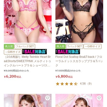
再入荷
フルバックSET
再入荷
TバックSET
～G85サイズ
～G85サイズ
［2/16再販!］Melty Twinkle Heart Br
Floral Dot Scallop Bra&T-back / フロ
a&Shorts/SWEETPINK メルティトゥ
ーラルドットスカラップブラ＆Tバッ
インクルハートブラ＆ショーツ/スイ
ク
ートピンク 【LB5500】
¥
8,140
のところ
¥
7,920
のところ
6,200
6,800
¥
税込
¥
税込
4.56
（
9
）