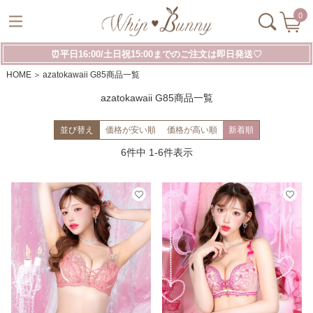
0
⏰平日16:00/土日祝15:00までのご注文は即日発送♡
HOME
azatokawaii G85商品一覧
azatokawaii G85商品一覧
並び替え
価格が安い順
価格が高い順
新着順
6
件中
1
-
6
件表示