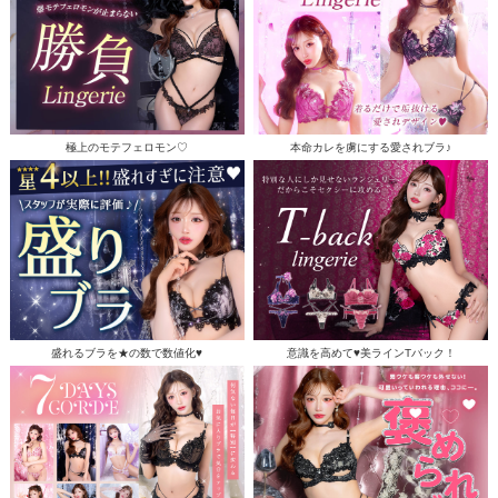
極上のモテフェロモン♡
本命カレを虜にする愛されブラ♪
盛れるブラを★の数で数値化♥
意識を高めて♥美ラインTバック！