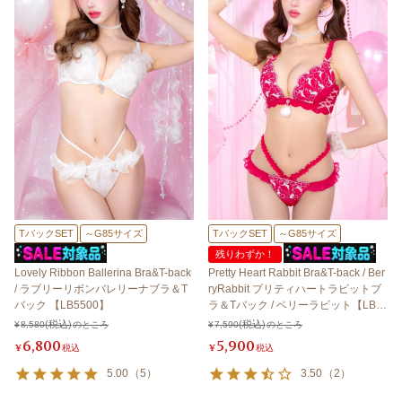
TバックSET
～G85サイズ
TバックSET
～G85サイズ
残りわずか！
Lovely Ribbon Ballerina Bra&T-back
Pretty Heart Rabbit Bra&T-back / Ber
/ ラブリーリボンバレリーナブラ＆T
ryRabbit プリティハートラビットブ
バック 【LB5500】
ラ＆Tバック / ベリーラビット【LB5
500】
¥
8,580
のところ
¥
7,590
のところ
6,800
5,900
¥
税込
¥
税込
5.00
（
5
）
3.50
（
2
）