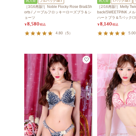
再入荷
フルバックSET
再入荷
TバックSET
［3/16再販!］Noble Flocky Rose Bra&Sh
［2/16再販!］Melty Twink
orts / ノーブルフロッキーローズブラ＆シ
back/SWEETPINK
ョーツ
ハートブラ＆Tバック/ス
8,580
8,140
B5500】
¥
税込
¥
税込
4.80
（
5
）
5.00