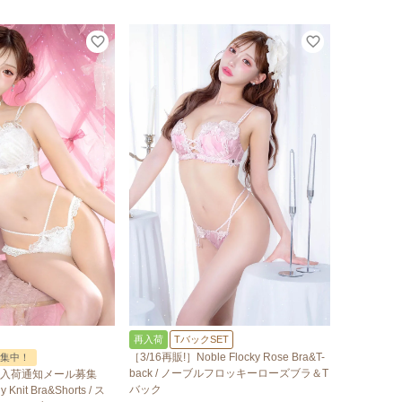
再入荷
TバックSET
［3/16再販!］Noble Flocky Rose Bra&T-
集中！
back / ノーブルフロッキーローズブラ＆T
入荷通知メール募集
バック
Knit Bra&Shorts / ス