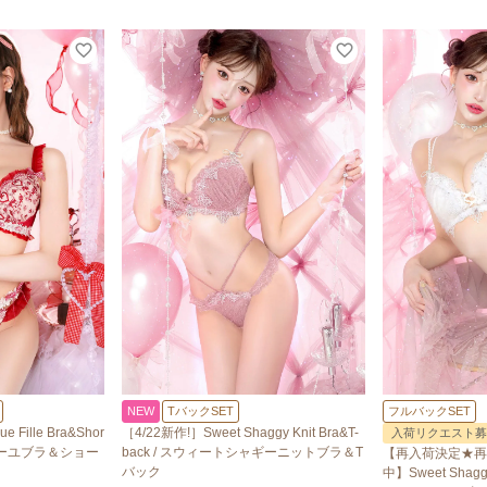
NEW
TバックSET
フルバックSET
 Fille Bra&Shor
［4/22新作!］Sweet Shaggy Knit Bra&T-
入荷リクエスト募
ィーユブラ＆ショー
back / スウィートシャギーニットブラ＆T
【再入荷決定★再
バック
中】Sweet Shaggy 