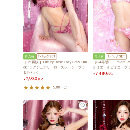
再入荷
TバックSET
再入荷
TバックSET
［8/6再販!］Luxury Rose Lacy Bra&T-ba
［8/4再販!］Lumiere Peo
ck / ラグジュアリーローズレーシーブラ
ルミエールピオニーブ
7,480
＆Tバック
¥
税込
7,920
¥
税込
5.00
（
1
）