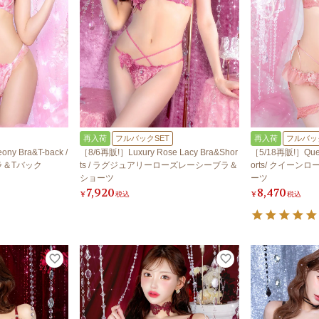
再入荷
フルバックSET
再入荷
フルバッ
ny Bra&T-back /
［8/6再販!］Luxury Rose Lacy Bra&Shor
［5/18再販!］Quee
ラ＆Tバック
ts / ラグジュアリーローズレーシーブラ＆
orts/ クイー
ショーツ
ーツ
7,920
8,470
¥
税込
¥
税込