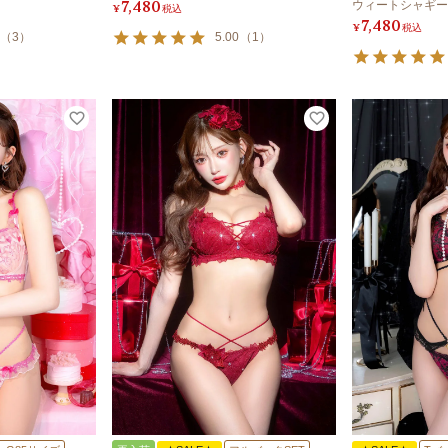
7,480
ウィートシャギー
¥
税込
7,480
¥
税込
（
3
）
5.00
（
1
）