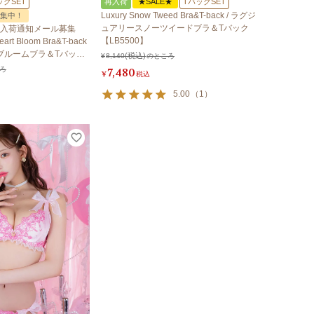
ックSET
再入荷
★SALE★
TバックSET
Luxury Snow Tweed Bra&T-back / ラグジ
集中！
ュアリースノーツイードブラ＆Tバック
入荷通知メール募集
【LB5500】
rt Bloom Bra&T-back
トブルームブラ＆Tバック
¥
8,140
のところ
ろ
7,480
¥
税込
5.00
（
1
）