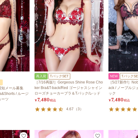
再入荷
TバックSET
NEW
TバックSE
［7/16再販!］Gorgeous Shine Rose Cho
［5/27新作!］Noble
！
ker Bra&T-back/Red ゴージャスシャイン
ack / ノーブ
通知メール募集
ローズチョーカーブラ＆Tバック/レッド
ック
a&Shorts / ルージ
7,480
7,480
ョーツ
¥
税込
¥
税込
4.67
（
3
）