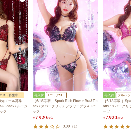
エスト募集中！
再入荷
TバックSET
再入荷
フルバッ
通知メール募集
［6/18再販!］Spark Rich Flower Bra&T-b
［6/18再販!］Spark
a&T-back / ルージ
ack / スパークリッチフラワーブラ＆Tバ
orts / スパ
ック
ック
ーツ
7,920
7,920
¥
税込
¥
税込
3.00
（
1
）