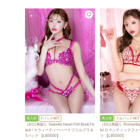
再入荷
TバックSET
再入荷
フルバックSET
［6/11再販!］Sweetie Heart Frill Bra&T-b
［5/11再販!］Romantique
ack / スウィーティーハートフリルブラ＆
ts/ ロマンティックフ
Tバック 【LB5500】
ツ 【LB5500】