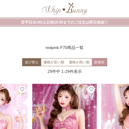
⏰平日16:00/土日祝15:00までのご注文は即日発送♡
redpink F70商品一覧
並び替え
価格が安い順
価格が高い順
新着順
29
件中
1
-
29
件表示