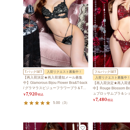
TバックSET
入荷リクエスト募集中！
フルバックSET
【再入荷決定★再入荷通知メール募集
入荷リクエスト募集中
中】Glamorous Bijou Flower Bra&T-back
【再入荷決定★再入荷
/ グラマラスビジューフラワーブラ＆Tバ
中】Rouge Blossom Br
7,920
ック
ュブロッサムブラ＆シ
¥
税込
7,480
¥
税込
5.00
（
3
）