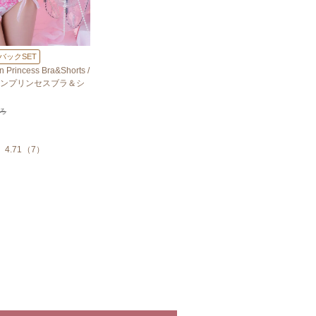
バックSET
n Princess Bra&Shorts /
ンプリンセスブラ＆シ
】
ろ
4.71
（
7
）