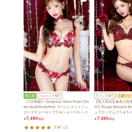
再入荷
フルバックSET
TバックSET
入荷リク
［7/16再販!］Gorgeous Shine Rose Cho
【再入荷決定★再入荷
ker Bra&Shorts/Red ゴージャスシャイン
中】Rouge Blossom Br
ローズチョーカーブラ＆ショーツ/レッド
ュブロッサムブラ＆Tバ
7,480
7,480
¥
税込
¥
税込
5.00
（
2
）