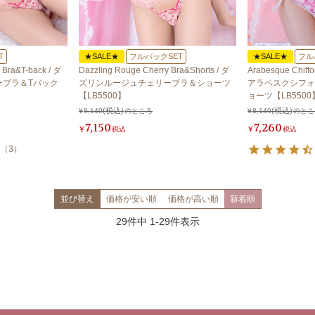
T
★SALE★
フルバックSET
★SALE★
フル
 Bra&T-back / ダ
Dazzling Rouge Cherry Bra&Shorts / ダ
Arabesque Chiffo
ーブラ＆Tバック
ズリンルージュチェリーブラ＆ショーツ
アラベスクシフォ
【LB5500】
ョーツ【LB5500
¥
8,140
のところ
¥
8,140
のとこ
7,150
7,260
¥
税込
¥
税込
（
3
）
並び替え
価格が安い順
価格が高い順
新着順
29
件中
1
-
29
件表示