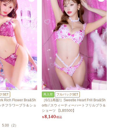
クSET
再入荷
フルバックSET
 Rich Flower Bra&Sh
［6/11再販!］Sweetie Heart Frill Bra&Sh
ークリッチフラワーブラ＆ショ
orts / スウィーティーハートフリルブラ＆
ショーツ 【LB5500】
8,140
¥
税込
5.00
（
2
）