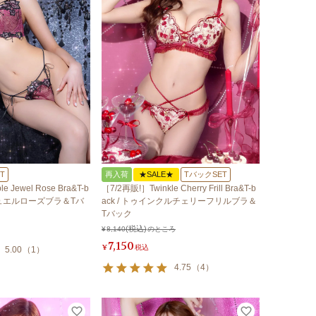
T
再入荷
★SALE★
TバックSET
 Jewel Rose Bra&T-b
［7/2再販!］Twinkle Cherry Frill Bra&T-b
ルジュエルローズブラ＆Tバ
ack / トゥインクルチェリーフリルブラ＆
Tバック
¥
8,140
のところ
7,150
¥
税込
5.00
（
1
）
4.75
（
4
）