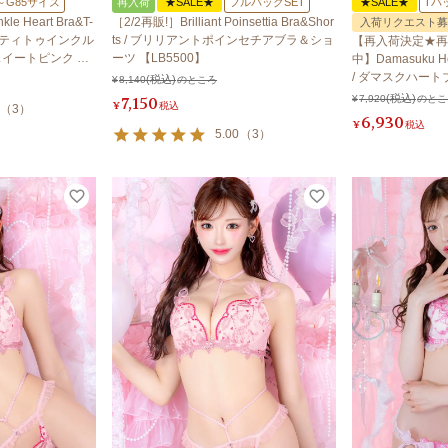
～G85サイズ
再入荷
★SALE★
フルバックSET
★SALE★
Tバ
le Heart Bra&T-
［2/2再販!］Brilliant Poinsettia Bra&Shor
入荷リクエスト募
 メルティトゥインクル
ts / ブリリアントポインセチアブラ＆ショ
【再入荷決定★再
イートピンク 【L
ーツ 【LB5500】
中】Damasuku Hea
/ ダマスクハー
¥
8,140
のところ
【LB5500】
7,150
¥
7,920
のとこ
¥
税込
（
3
）
6,930
¥
税込
5.00
（
3
）