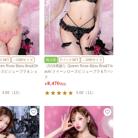
クSET
～G85サイズ
再入荷
TバックSET
～G85サイズ
n Rose Bijou Bra&Sh
［5/18再販!］Queen Rose Bijou Bra&T-b
ンローズビジューブラ＆ショ
ack/ クイーンローズビジューブラ＆Tバッ
ク
8,470
¥
税込
4.85
（
13
）
5.00
（
11
）