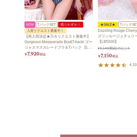
NEW
TバックSET
残りわずか！
★SALE★
TバックSE
Dazzling Rouge Cherry
入荷リクエスト募集中！
ズリンルージュチェリ
【再入荷決定★只今リクエスト募集中】
【LB5500】
Gorgeous Masquerade Bra&T-back/ ゴー
ジャスマスカレードブラ＆Tバック 【LB5
¥
8,140
のところ
7,920
500】
¥
税込
7,150
¥
税込
4.33