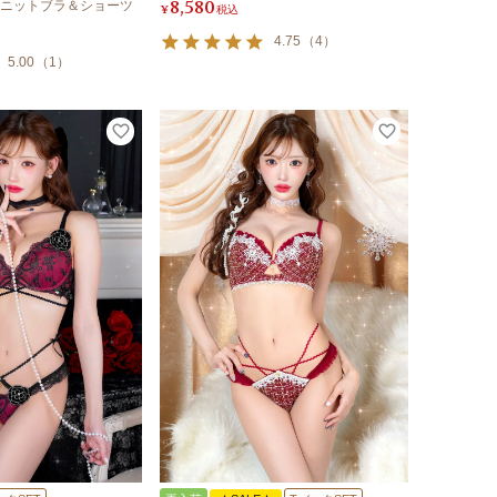
8,580
ニットブラ＆ショーツ
¥
税込
4.75
（
4
）
5.00
（
1
）