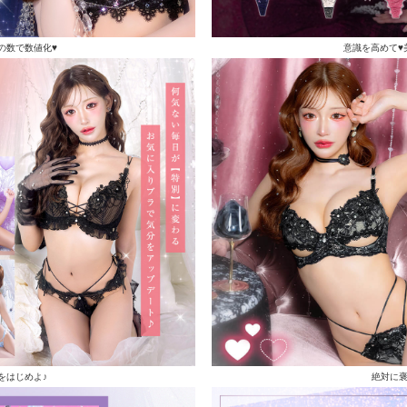
の数で数値化♥
意識を高めて♥
をはじめよ♪
絶対に