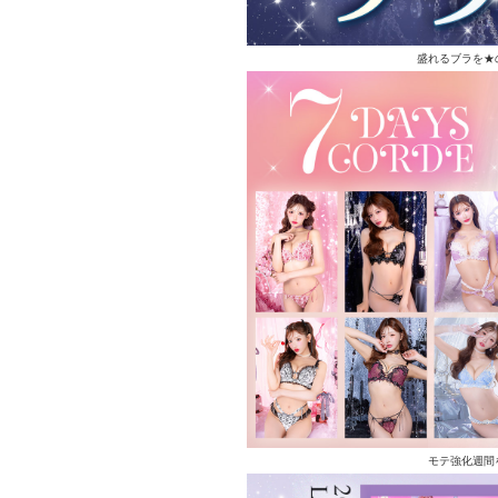
盛れるブラを★
モテ強化週間