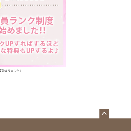
度始まりました！
ペー
ジト