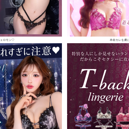
ェロモン♡
本命カレを虜