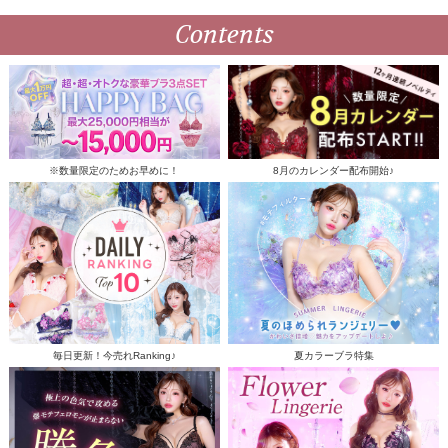
Contents
※数量限定のためお早めに！
8月のカレンダー配布開始♪
毎日更新！今売れRanking♪
夏カラーブラ特集