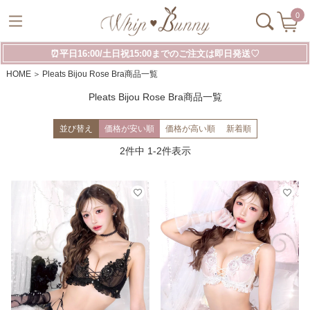
0
⏰平日16:00/土日祝15:00までのご注文は即日発送♡
HOME
Pleats Bijou Rose Bra商品一覧
Pleats Bijou Rose Bra商品一覧
並び替え
価格が安い順
価格が高い順
新着順
2
件中
1
-
2
件表示