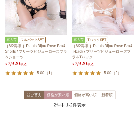
再入荷
フルバックSET
再入荷
TバックSET
［6/2再販!］Pleats Bijou Rose Bra&
［6/2再販!］Pleats Bijou Rose Bra&
Shorts / プリーツビジューローズブラ
T-back / プリーツビジューローズブ
＆ショーツ
ラ＆Tバック
7,920
7,920
¥
税込
¥
税込
5.00
（
1
）
5.00
（
2
）
並び替え
価格が安い順
価格が高い順
新着順
2
件中
1
-
2
件表示