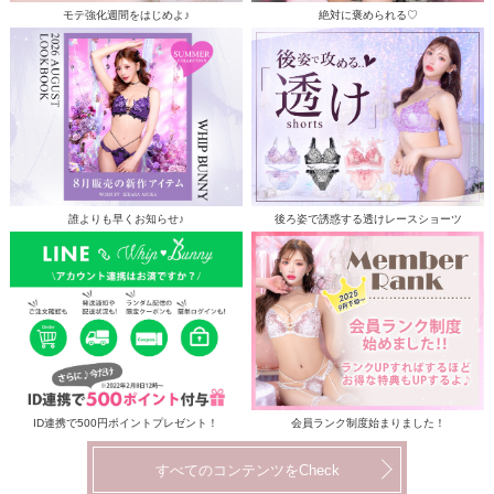
モテ強化週間をはじめよ♪
絶対に褒められる♡
誰よりも早くお知らせ♪
後ろ姿で誘惑する透けレースショーツ
ID連携で500円ポイントプレゼント！
会員ランク制度始まりました！
すべてのコンテンツをCheck