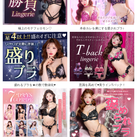
極上のモテフェロモン♡
本命カレを虜にする愛されブラ♪
盛れるブラを★の数で数値化♥
意識を高めて♥美ラインTバック！