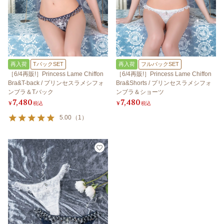
再入荷
TバックSET
再入荷
フルバックSET
［6/4再販!］Princess Lame Chiffon
［6/4再販!］Princess Lame Chiffon
Bra&T-back / プリンセスラメシフォ
Bra&Shorts / プリンセスラメシフォ
ンブラ＆Tバック
ンブラ＆ショーツ
7,480
7,480
¥
税込
¥
税込
5.00
（
1
）