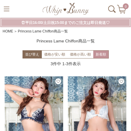
0
⏰平日16:00/土日祝15:00までのご注文は即日発送♡
HOME
Princess Lame Chiffon商品一覧
Princess Lame Chiffon商品一覧
並び替え
価格が安い順
価格が高い順
新着順
3
件中
1
-
3
件表示