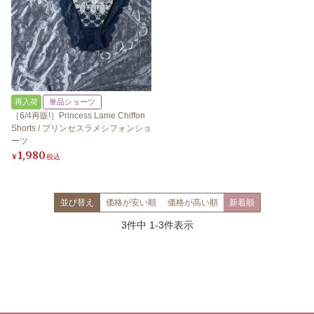
再入荷
単品ショーツ
［6/4再販!］Princess Lame Chiffon
Shorts / プリンセスラメシフォンショ
ーツ
1,980
¥
税込
並び替え
価格が安い順
価格が高い順
新着順
3
件中
1
-
3
件表示