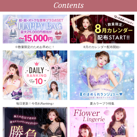
Contents
※数量限定のためお早めに！
8月のカレンダー配布開始♪
毎日更新！今売れRanking♪
夏カラーブラ特集