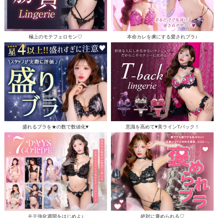
極上のモテフェロモン♡
本命カレを虜にする愛されブラ♪
盛れるブラを★の数で数値化♥
意識を高めて♥美ラインTバック！
モテ強化週間をはじめよ♪
絶対に褒められる♡