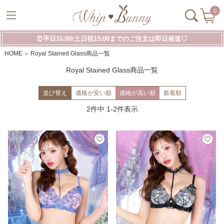
0
⏰平日16:00/土日祝15:00までのご注文は即日発送♡
HOME
Royal Stained Glass商品一覧
Royal Stained Glass商品一覧
並び替え
価格が安い順
価格が高い順
新着順
2
件中
1
-
2
件表示