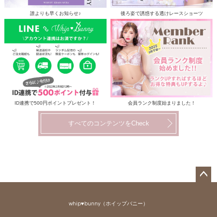
誰よりも早くお知らせ♪
後ろ姿で誘惑する透けレースショーツ
ID連携で500円ポイントプレゼント！
会員ランク制度始まりました！
すべてのコンテンツをCheck
ペー
ジト
whip♥bunny（ホイップバニー）
ップ