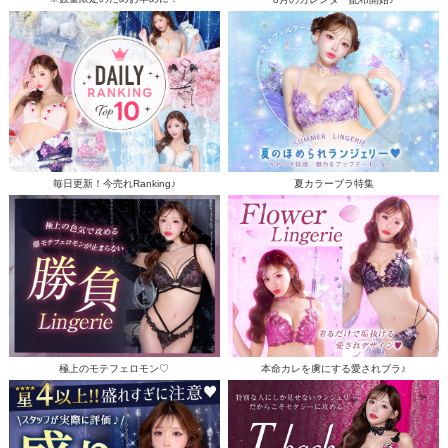
毎日更新！今売れRanking♪
夏カラーブラ特集
極上のモテフェロモン♡
本命カレを虜にする愛されブラ♪