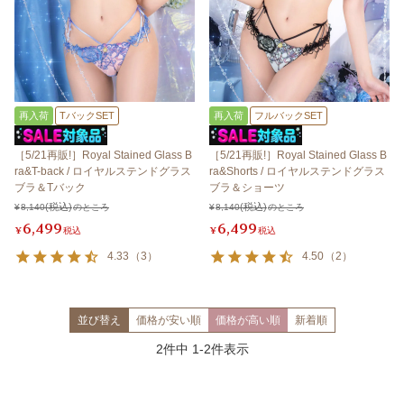
再入荷
TバックSET
再入荷
フルバックSET
［5/21再販!］Royal Stained Glass B
［5/21再販!］Royal Stained Glass B
ra&T-back / ロイヤルステンドグラス
ra&Shorts / ロイヤルステンドグラス
ブラ＆Tバック
ブラ＆ショーツ
¥
8,140
のところ
¥
8,140
のところ
6,499
6,499
¥
税込
¥
税込
4.33
（
3
）
4.50
（
2
）
並び替え
価格が安い順
価格が高い順
新着順
2
件中
1
-
2
件表示