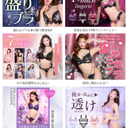
盛れるブラを★の数で数値化♥
意識を高めて♥美ラインTバック！
モテ強化週間をはじめよ♪
絶対に褒められる♡